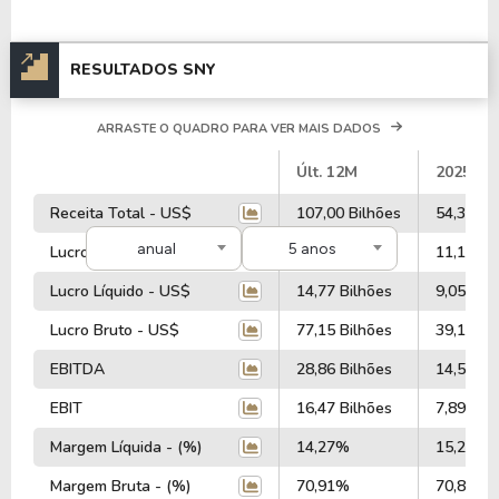
RESULTADOS SNY
ARRASTE O QUADRO PARA VER MAIS DADOS
#
Últ. 12M
2025
Receita Total - US$
107,00 Bilhões
54,33 Bi
anual
5 anos
Lucro Operacional - US$
22,04 Bilhões
11,16 Bi
Lucro Líquido - US$
14,77 Bilhões
9,05 Bil
Lucro Bruto - US$
77,15 Bilhões
39,15 Bi
EBITDA
28,86 Bilhões
14,51 Bi
EBIT
16,47 Bilhões
7,89 Bil
Margem Líquida - (%)
14,27%
15,26%
Margem Bruta - (%)
70,91%
70,81%