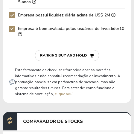
5 anos
Dívida Bruta / Patrimônio
0,20
0,15
Empresa possui liquidez diária acima de US$ 2M
Patrimônio / Ativos
0,57
0,59
Empresa é bem avaliada pelos usuários do Investidor10
Passivos / Ativos
0,43
0,41
Liquidez Corrente
1,09
1,46
P/Cap Giro
34,77
7,74
RANKING BUY AND HOLD
P/Ativo Circ Líq
-3,75
-8,41
Esta ferramenta de checklist é fornecida apenas para fins
informativos e não constitui recomendação de investimento. A
pontuação baseia-se em parâmetros de mercado, mas não
garante resultados futuros. Para entender como funciona o
sistema de pontuação,
clique aqui
.
COMPARADOR DE STOCKS