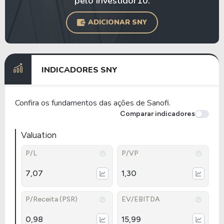
pelo Investidor10.
ADICIONAR SNY
INDICADORES SNY
Confira os fundamentos das ações de Sanofi.
Comparar indicadores
Valuation
P/L
P/VP
7,07
1,30
P/Receita (PSR)
EV/EBITDA
0,98
15,99