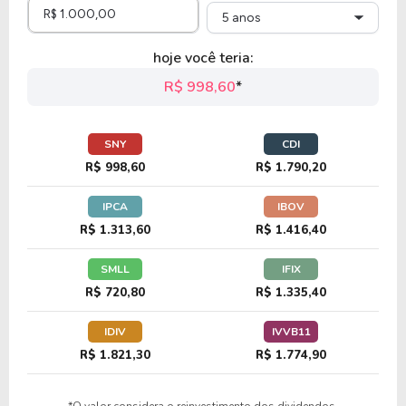
5 anos
13,27
-28,28
-213,15%
0,73%
hoje você teria:
HCA
R$ 998,60
*
35,57
2,71
7,61%
0,71%
U
SNY
CDI
DHR
R$ 998,60
R$ 1.790,20
IPCA
IBOV
34,67
5,39
15,55%
1,03%
U
R$ 1.313,60
R$ 1.416,40
SYK
SMLL
IFIX
R$ 720,80
R$ 1.335,40
19,68
1,93
9,80%
3,80%
IDIV
IVVB11
PHG
R$ 1.821,30
R$ 1.774,90
157,51
6,70
4,26%
0,00%
*O valor considera o reinvestimento dos dividendos.