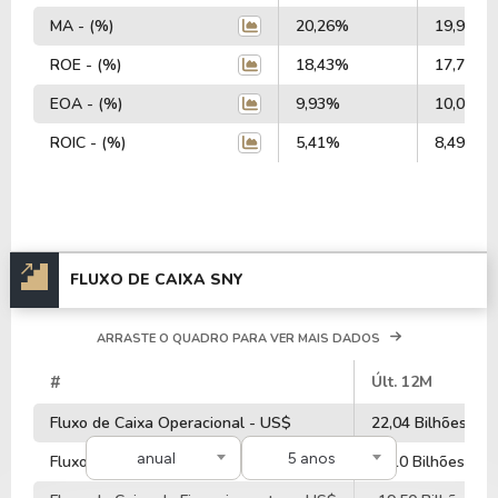
MA - (%)
20,26%
19,97%
ROE - (%)
18,43%
17,79%
EOA - (%)
9,93%
10,06%
ROIC - (%)
5,41%
8,49%
FLUXO DE CAIXA SNY
ARRASTE O QUADRO PARA VER MAIS DADOS
#
Últ. 12M
Fluxo de Caixa Operacional - US$
22,04 Bilhões
anual
5 anos
Fluxo de Caixa de Investimentos - US$
-7,10 Bilhões