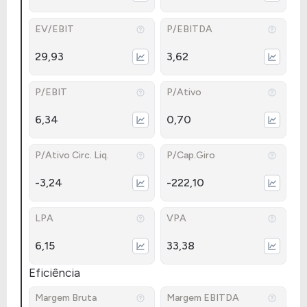
EV/EBIT
P/EBITDA
29,93
3,62
P/EBIT
P/Ativo
6,34
0,70
P/Ativo Circ. Liq.
P/Cap.Giro
-3,24
-222,10
LPA
VPA
6,15
33,38
Eficiência
Margem Bruta
Margem EBITDA