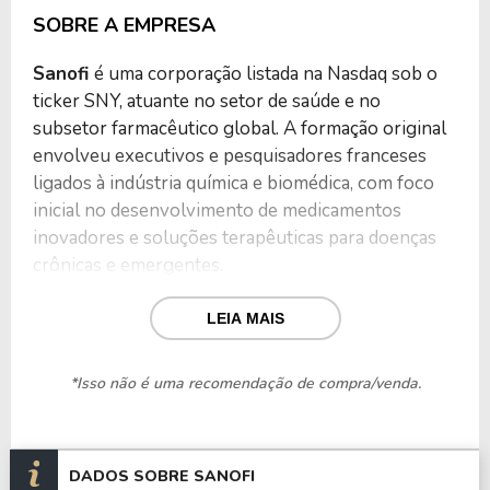
SOBRE A EMPRESA
Sanofi
é uma corporação listada na Nasdaq sob o
ticker SNY, atuante no setor de saúde e no
subsetor farmacêutico global. A formação original
envolveu executivos e pesquisadores franceses
ligados à indústria química e biomédica, com foco
inicial no desenvolvimento de medicamentos
inovadores e soluções terapêuticas para doenças
crônicas e emergentes.
O portfólio inclui produtos farmacêuticos de
LEIA MAIS
prescrição, vacinas, terapias especializadas,
medicamentos para doenças raras, imunologia,
*Isso não é uma recomendação de compra/venda.
oncologia, diabetes e doenças cardiovasculares. As
operações abrangem pesquisa clínica,
desenvolvimento de biotecnologias, produção
DADOS SOBRE SANOFI
industrial em larga escala e distribuição