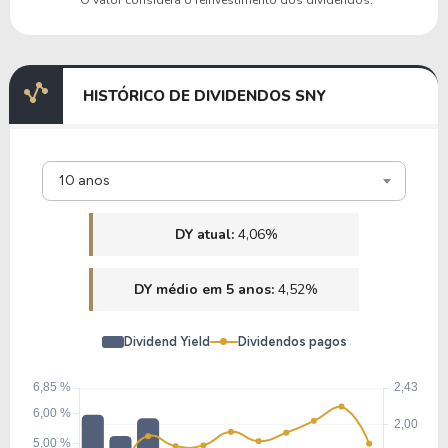
COHR
11,60
1,43
12,32%
0,00%
U
HISTÓRICO DE DIVIDENDOS SNY
INMD
10 anos
10,80
1,73
16,04%
2,19%
CI
DY atual:
4,06%
DY médio em 5 anos:
4,52%
Dividend Yield
Dividendos pagos