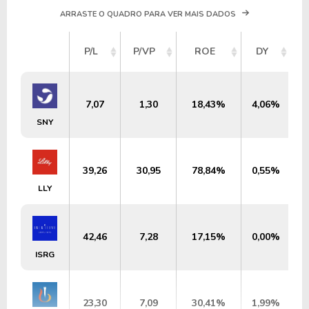
ARRASTE O QUADRO PARA VER MAIS DADOS
P/L
P/VP
ROE
DY
7,07
1,30
18,43%
4,06%
U
SNY
39,26
30,95
78,84%
0,55%
LLY
42,46
7,28
17,15%
0,00%
U
ISRG
23,30
7,09
30,41%
1,99%
U