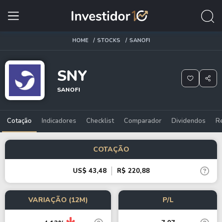
HOME
STOCKS
SANOFI
SNY
SANOFI
Cotação
Indicadores
Checklist
Comparador
Dividendos
R
COTAÇÃO
US$ 43,48
R$ 220,88
VARIAÇÃO (12M)
P/L