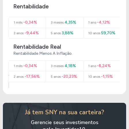
Rentabilidade
-0,34%
4,35%
-4,12%
1 mês
3 meses
1 ano
-9,44%
3,88%
59,70%
2 anos
5 anos
10 anos
Rentabilidade Real
Rentabilidade Menos A Inflação.
-0,34%
4,18%
-8,24%
1 mês
3 meses
1 ano
-17,56%
-20,23%
-1,15%
2 anos
5 anos
10 anos
Já tem SNY na sua carteira?
Gerencie seus investimentos