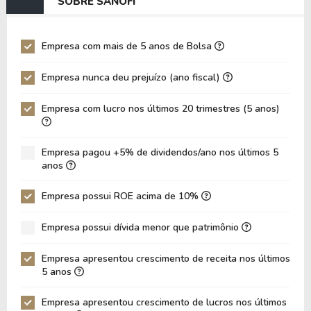
SOBRE SANOFI
EV/EBIT
33,74
23,66
P/EBITDA
4,38
4,65
Empresa com mais de 5 anos de Bolsa
P/EBIT
7,28
7,26
Empresa nunca deu prejuízo (ano fiscal)
P/Ativo
0,77
0,80
Empresa com lucro nos últimos 20 trimestres (5 anos)
VPA
34,40
32,57
LPA
6,12
4,70
Empresa pagou +5% de dividendos/ano nos últimos 5
Giro de Ativos
0,20
0,18
anos
ROE
17,79%
14,42%
Empresa possui ROE acima de 10%
ROIC
8,49%
7,05%
Empresa possui dívida menor que patrimônio
ROA
10,06%
8,45%
Dívida Líquida / Patrimônio
0,08
0,05
Empresa apresentou crescimento de receita nos últimos
5 anos
Dívida Líquida / EBITDA
0,86
0,56
Empresa apresentou crescimento de lucros nos últimos
Dívida Líquida / EBIT
2,02
0,85