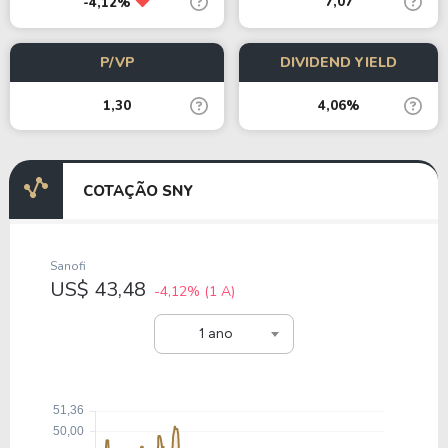
7,07
-4,12%
P/VP
DIVIDEND YIELD
1,30
4,06%
COTAÇÃO SNY
Sanofi
US$ 43,48
-4,12%
(1 A)
1 ano