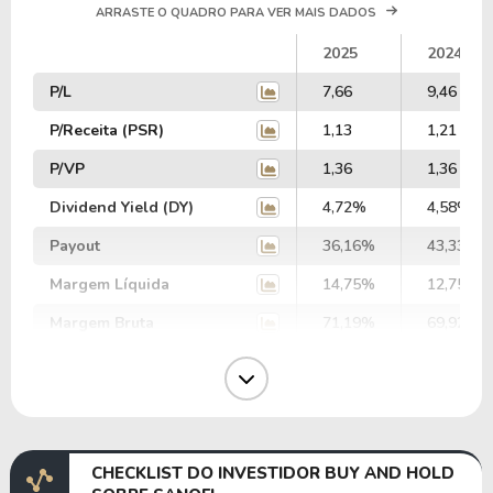
ARRASTE O QUADRO PARA VER MAIS DADOS
2025
2024
P/L
7,66
9,46
P/Receita (PSR)
1,13
1,21
P/VP
1,36
1,36
Dividend Yield (DY)
4,72%
4,58%
Payout
36,16%
43,33%
Margem Líquida
14,75%
12,75%
Margem Bruta
71,19%
69,92%
Margem Operacional
20,35%
20,49%
Margem EBIT
11,26%
18,67%
Margem EBITDA
26,63%
28,28%
CHECKLIST DO INVESTIDOR BUY AND HOLD
EV/EBITDA
14,27
15,62