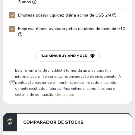
5 anos
Dívida Bruta / Patrimônio
0,21
0,18
Empresa possui liquidez diária acima de US$ 2M
Patrimônio / Ativos
0,42
0,45
Empresa é bem avaliada pelos usuários do Investidor10
Passivos / Ativos
0,58
0,55
Liquidez Corrente
1,22
1,29
P/Cap Giro
4,77
3,99
RANKING BUY AND HOLD
P/Ativo Circ Líq
-12,07
197,48
Esta ferramenta de checklist é fornecida apenas para fins
informativos e não constitui recomendação de investimento. A
pontuação baseia-se em parâmetros de mercado, mas não
garante resultados futuros. Para entender como funciona o
sistema de pontuação,
clique aqui
.
COMPARADOR DE STOCKS