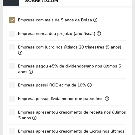
SOBRE JD.COM
EV/EBIT
-335,89
13,58
P/EBITDA
9,99
6,14
Empresa com mais de 5 anos de Bolsa
P/EBIT
9,99
6,18
Empresa nunca deu prejuízo (ano fiscal)
P/Ativo
0,40
0,49
Empresa com lucro nos últimos 20 trimestres (5 anos)
VPA
29,67
29,64
LPA
1,93
3,96
Empresa pagou +5% de dividendos/ano nos últimos 5
Giro de Ativos
0,51
0,50
anos
ROE
6,52%
13,35%
Empresa possui ROE acima de 10%
ROIC
-4,09%
8,92%
Empresa possui dívida menor que patrimônio
ROA
2,75%
5,99%
Dívida Líquida / Patrimônio
-0,51
-0,57
Empresa apresentou crescimento de receita nos últimos
5 anos
Dívida Líquida / EBITDA
289,37
-14,16
Empresa apresentou crescimento de lucros nos últimos
Dívida Líquida / EBIT
289,37
-14,16