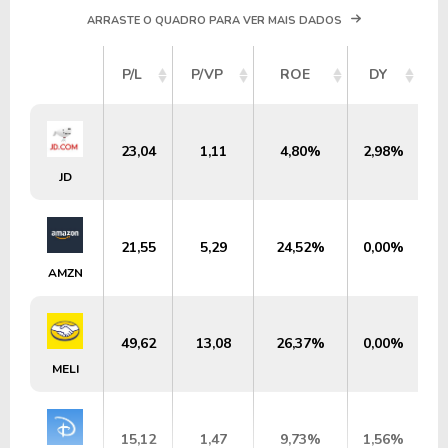
ARRASTE O QUADRO PARA VER MAIS DADOS
V
P/L
P/VP
ROE
DY
23,04
1,11
4,80%
2,98%
U
JD
21,55
5,29
24,52%
0,00%
AMZN
49,62
13,08
26,37%
0,00%
U
MELI
15,12
1,47
9,73%
1,56%
U