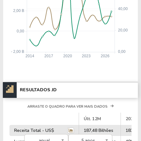
últimos 12 meses o dividend yeld da JD ficou em
2,98%.
A Empresa é negociada no Brasil através do BDR
JDCO34
, ou pode ser adquirida no exterior através
do ticker
JD
.
RESULTADOS JD
ARRASTE O QUADRO PARA VER MAIS DADOS
#
Últ. 12M
2025
Receita Total - US$
187,48 Bilhões
183,20 
anual
5 anos