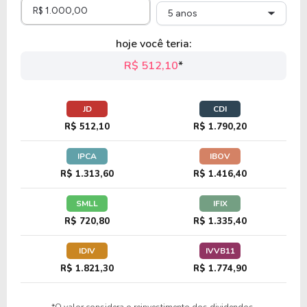
5 anos
23,52
23,75
100,99%
2,79%
U
hoje você teria:
HD
R$ 512,10
*
7,54
0,94
12,45%
5,57%
U
JD
CDI
CMCSA
R$ 512,10
R$ 1.790,20
IPCA
IBOV
18,76
3,95
21,04%
3,20%
U
R$ 1.313,60
R$ 1.416,40
TGT
SMLL
IFIX
R$ 720,80
R$ 1.335,40
6,19
1,25
20,24%
6,71%
U
IDIV
IVVB11
TBB
R$ 1.821,30
R$ 1.774,90
33,75
21,78
64,52%
0,00%
U
*O valor considera o reinvestimento dos dividendos.