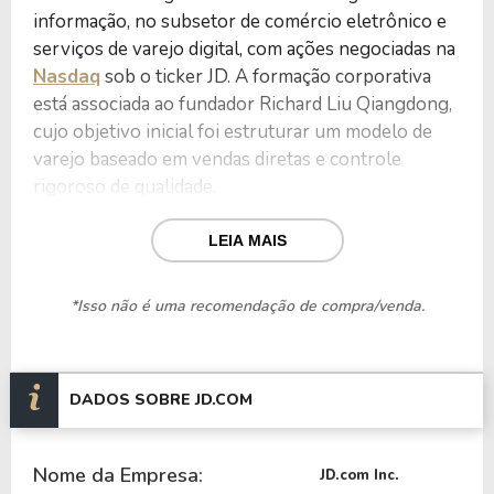
informação, no subsetor de comércio eletrônico e
serviços de varejo digital, com ações negociadas na
Nasdaq
sob o ticker JD. A formação corporativa
está associada ao fundador Richard Liu Qiangdong,
cujo objetivo inicial foi estruturar um modelo de
varejo baseado em vendas diretas e controle
rigoroso de qualidade.
O portfólio de produtos e serviços abrange vendas
LEIA MAIS
online de eletrônicos, eletrodomésticos, bens de
consumo, produtos de saúde, artigos para o lar,
*Isso não é uma recomendação de compra/venda.
itens de moda e categorias de varejo geral. Inclui
ainda serviços logísticos, soluções de cadeia de
suprimentos, marketplace para vendedores
DADOS SOBRE JD.COM
terceirizados, tecnologias de automação e serviços
de nuvem voltados a operações comerciais.
Nome da Empresa:
JD.com Inc.
O mercado de atuação é predominantemente