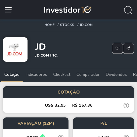
HOME
STOCKS
JD.COM
JD
JD.COM INC.
Cotação
Indicadores
Checklist
Comparador
Dividendos
R
COTAÇÃO
US$ 32,95
R$ 167,36
VARIAÇÃO (12M)
P/L