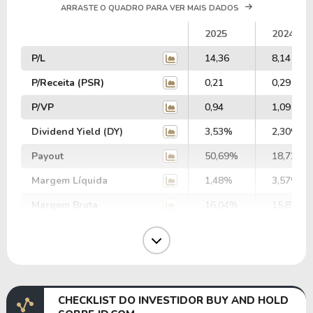
ARRASTE O QUADRO PARA VER MAIS DADOS
2025
2024
P/L
14,36
8,14
P/Receita (PSR)
0,21
0,29
P/VP
0,94
1,09
Dividend Yield (DY)
3,53%
2,30%
Payout
50,69%
18,72%
Margem Líquida
1,48%
3,57%
Margem Bruta
16,04%
15,87%
Margem Operacional
0,27%
3,42%
Margem EBIT
-0,15%
3,61%
Margem EBITDA
-0,15%
3,61%
CHECKLIST DO INVESTIDOR BUY AND HOLD
EV/EBITDA
-335,89
13,58