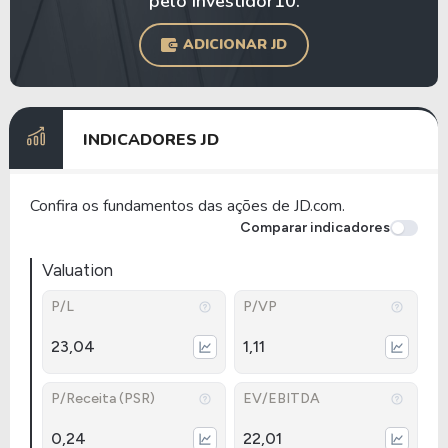
pelo Investidor10.
ADICIONAR JD
INDICADORES JD
Confira os fundamentos das ações de JD.com.
Comparar indicadores
Valuation
P/L
P/VP
23,04
1,11
P/Receita (PSR)
EV/EBITDA
0,24
22,01