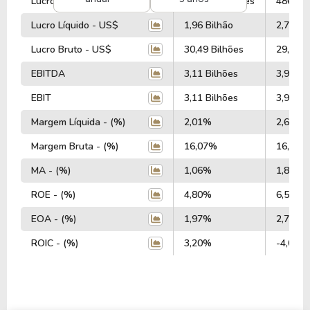
Lucro Operacional - US$
-414,33 Milhões
486,27 
Lucro Líquido - US$
1,96 Bilhão
2,72 Bi
Lucro Bruto - US$
30,49 Bilhões
29,39 B
EBITDA
3,11 Bilhões
3,91 Bi
EBIT
3,11 Bilhões
3,91 Bi
Margem Líquida - (%)
2,01%
2,69%
Margem Bruta - (%)
16,07%
16,01%
MA - (%)
1,06%
1,89%
ROE - (%)
4,80%
6,52%
EOA - (%)
1,97%
2,75%
ROIC - (%)
3,20%
-4,09%