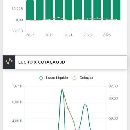
Informações Adicionais
A Empresa JD.com Inc. (Estados Unidos), está
listada na Nasdaq com um valor de mercado de $
45,07 Bilhões, tendo um patrimônio de $ 40,73
Bilhões.
Com um total de 227.730 funcionários, a empresa
LUCRO X COTAÇÃO JD
está listada no setor de
Serviços
e categorizada na
indústria de
Comércio Varejista (Catálogo e
Correio)
.
Nos últimos 12 meses a Empresa teve um
faturamento de $ 187,48 Bilhões, que gerou um
lucro no valor de $ 1,96 Bilhão.
Quanto aos seus principais indicadores, a Empresa
possui um P/L de 23,04, um P/VP de 1,11 e nos