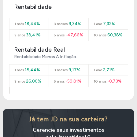
Rentabilidade
18,44%
9,34%
7,32%
1 mês
3 meses
1 ano
38,41%
-47,66%
60,38%
2 anos
5 anos
10 anos
Rentabilidade Real
Rentabilidade Menos A Inflação.
18,44%
9,17%
2,71%
1 mês
3 meses
1 ano
26,00%
-59,81%
-0,73%
2 anos
5 anos
10 anos
Já tem JD na sua carteira?
Gerencie seus investimentos