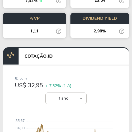
23,04
7,32%
P/VP
DIVIDEND YIELD
1,11
2,98%
COTAÇÃO JD
JD.com
US$ 32,95
+ 7,32%
(1 A)
1 ano