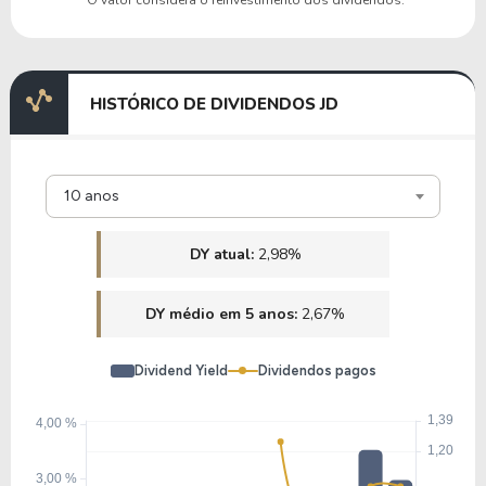
CMG
17,55
3,29
18,77%
2,30%
U
HISTÓRICO DE DIVIDENDOS JD
TMUS
10 anos
DY atual:
2,98%
DY médio em 5 anos:
2,67%
Dividend Yield
Dividendos pagos