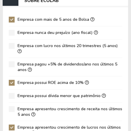
SOBRE ECOLAB
EV/EBIT
105.603.332,51
1
P/EBITDA
19,38
1
Empresa com mais de 5 anos de Bolsa
P/EBIT
26,01
2
Empresa nunca deu prejuízo (ano fiscal)
P/Ativo
3,01
2
Empresa com lucro nos últimos 20 trimestres (5 anos)
VPA
34,64
3
LPA
7,33
7
Empresa pagou +5% de dividendos/ano nos últimos 5
Giro de Ativos
0,17
0
anos
ROE
21,17%
2
Empresa possui ROE acima de 10%
ROIC
13,19%
1
Empresa possui dívida menor que patrimônio
ROA
8,40%
9
Dívida Líquida / Patrimônio
0,69
0
Empresa apresentou crescimento de receita nos últimos
5 anos
Dívida Líquida / EBITDA
6,72
6
Empresa apresentou crescimento de lucros nos últimos
Dívida Líquida / EBIT
9,04
9