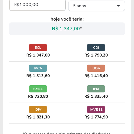
5 anos
12,77
4,61
36,11%
0,00%
US$
hoje você teria:
RCMT
R$ 1.347,00
*
17,68
1,72
9,72%
0,00%
US$
ECL
CDI
PCYO
R$ 1.347,00
R$ 1.790,20
IPCA
IBOV
8,79
0,80
9,10%
0,00%
US
R$ 1.313,60
R$ 1.416,40
DFH
SMLL
IFIX
R$ 720,80
R$ 1.335,40
IDIV
IVVB11
R$ 1.821,30
R$ 1.774,90
*O valor considera o reinvestimento dos dividendos.