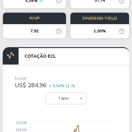
37,74
5,54%
P/VP
DIVIDEND YIELD
7,92
1,00%
COTAÇÃO ECL
Ecolab
US$ 284,96
+ 5,54%
(1 A)
1 ano