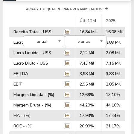
ARRASTE O QUADRO PARA VER MAIS DADOS
#
Últ. 12M
2025
Receita Total - US$
16,84 Mil
16,08 Mil
anual
5 anos
Lucro Operacional - US$
3,05 Mil
2,89 Mil
Lucro Líquido - US$
2,12 Mil
2,08 Mil
Lucro Bruto - US$
7,43 Mil
7,15 Mil
EBITDA
3,98 Mil
3,83 Mil
EBIT
2,95 Mil
2,85 Mil
Margem Líquida - (%)
12,69%
13,10%
Margem Bruta - (%)
44,29%
44,10%
MA - (%)
17,93%
17,44%
ROE - (%)
20,99%
21,17%