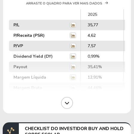
ARRASTE O QUADRO PARA VER MAIS DADOS
2025
2
P/L
35,77
3
P/Receita (PSR)
4,62
4
P/VP
7,57
7
Dividend Yield (DY)
0,99%
0
Payout
35,41%
3
Margem Líquida
12,91%
1
Margem Bruta
44,46%
4
Margem Operacional
17,99%
1
Margem EBIT
17,71%
1
Margem EBITDA
23,82%
2
CHECKLIST DO INVESTIDOR BUY AND HOLD
EV/EBITDA
78.539.374,28
9