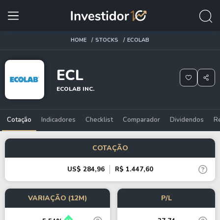
HOME
STOCKS
ECOLAB
ECL
ECOLAB INC.
Cotação
Indicadores
Checklist
Comparador
Dividendos
R
COTAÇÃO
US$ 284,96
R$ 1.447,60
VARIAÇÃO (12M)
P/L