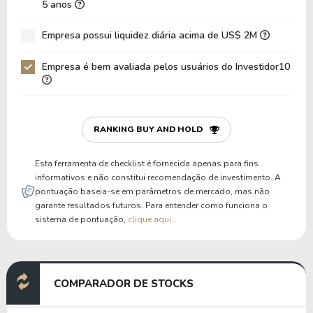
5 anos
Dívida Bruta / Patrimônio
0,75
0
Empresa possui liquidez diária acima de US$ 2M
Patrimônio / Ativos
0,40
0
Empresa é bem avaliada pelos usuários do Investidor10
Passivos / Ativos
0,60
0
Liquidez Corrente
1,08
1
P/Cap Giro
186.468.020,91
6
RANKING BUY AND HOLD
P/Ativo Circ Líq
-8.782.747,70
-
Esta ferramenta de checklist é fornecida apenas para fins
informativos e não constitui recomendação de investimento. A
pontuação baseia-se em parâmetros de mercado, mas não
garante resultados futuros. Para entender como funciona o
sistema de pontuação,
clique aqui
.
COMPARADOR DE STOCKS