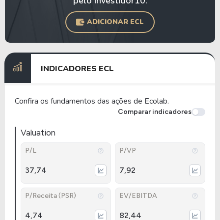
pelo Investidor10.
ADICIONAR ECL
INDICADORES ECL
Confira os fundamentos das ações de Ecolab.
Comparar indicadores
Valuation
P/L
P/VP
37,74
7,92
P/Receita (PSR)
EV/EBITDA
4,74
82,44