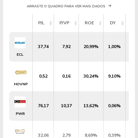
ARRASTE O QUADRO PARA VER MAIS DADOS
VA
P/L
P/VP
ROE
DY
ME
37,74
7,92
20,99%
1,00%
US
ECL
0,52
0,16
30,24%
9,10%
US$
HOVNP
76,17
10,37
13,62%
0,06%
US$
PWR
32,06
2,79
8,69%
0,39%
US