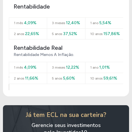
Rentabilidade
4,09%
12,40%
5,54%
1 mês
3 meses
1 ano
22,65%
37,52%
157,86%
2 anos
5 anos
10 anos
Rentabilidade Real
Rentabilidade Menos A Inflação.
4,09%
12,22%
1,01%
1 mês
3 meses
1 ano
11,66%
5,60%
59,61%
2 anos
5 anos
10 anos
Já tem ECL na sua carteira?
Gerencie seus investimentos