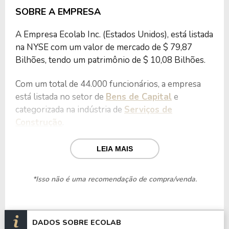
SOBRE A EMPRESA
A Empresa Ecolab Inc. (Estados Unidos), está listada
na NYSE com um valor de mercado de $ 79,87
Bilhões, tendo um patrimônio de $ 10,08 Bilhões.
Com um total de 44.000 funcionários, a empresa
está listada no setor de
Bens de Capital
e
categorizada na indústria de
Serviços de
Construção
.
Nos últimos 12 meses a Empresa teve um
LEIA MAIS
faturamento de $ 16,84 Bilhões, que gerou um
lucro no valor de $ 2,12 Bilhões.
*Isso não é uma recomendação de compra/venda.
Quanto aos seus principais indicadores, a Empresa
possui um P/L de 37,74, um P/VP de 7,92 e nos
últimos 12 meses o dividend yeld da ECL ficou em
DADOS SOBRE ECOLAB