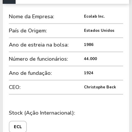
1,00%.
Nome da Empresa:
A Empresa é negociada no Brasil através do BDR
Ecolab Inc.
E1CL34
, ou pode ser adquirida no exterior através
País de Origem:
Estados Unidos
do ticker
ECL
.
Ano de estreia na bolsa:
1986
Número de funcionários:
44.000
Ano de fundação:
1924
CEO:
Christophe Beck
Stock (Ação Internacional):
ECL