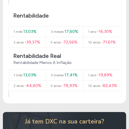
Rentabilidade
13,03%
17,60%
-16,30%
1 mês
3 meses
1 ano
-39,37%
-72,56%
-71,61%
2 anos
5 anos
10 anos
Rentabilidade Real
Rentabilidade Menos A Inflação.
13,03%
17,41%
-19,89%
1 mês
3 meses
1 ano
-44,80%
-78,93%
-82,43%
2 anos
5 anos
10 anos
Já tem DXC na sua carteira?