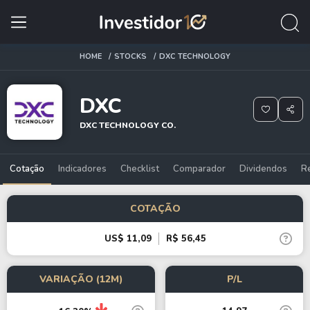
HOME
STOCKS
DXC TECHNOLOGY
DXC
DXC TECHNOLOGY CO.
Cotação
Indicadores
Checklist
Comparador
Dividendos
R
COTAÇÃO
US$ 11,09
R$ 56,45
VARIAÇÃO (12M)
P/L