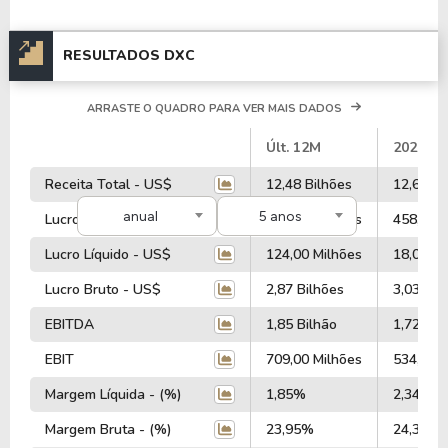
RESULTADOS DXC
ARRASTE O QUADRO PARA VER MAIS DADOS
#
Últ. 12M
2026
Receita Total - US$
12,48 Bilhões
12,64 Bi
anual
5 anos
Lucro Operacional - US$
401,00 Milhões
458,00 M
Lucro Líquido - US$
124,00 Milhões
18,00 Mi
Lucro Bruto - US$
2,87 Bilhões
3,03 Bil
EBITDA
1,85 Bilhão
1,72 Bil
EBIT
709,00 Milhões
534,00 M
Margem Líquida - (%)
1,85%
2,34%
Margem Bruta - (%)
23,95%
24,38%