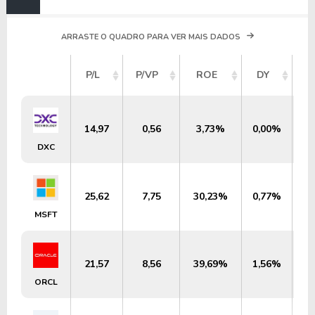
ARRASTE O QUADRO PARA VER MAIS DADOS
V
P/L
P/VP
ROE
DY
M
14,97
0,56
3,73%
0,00%
U
DXC
25,62
7,75
30,23%
0,77%
U
MSFT
21,57
8,56
39,69%
1,56%
US
ORCL