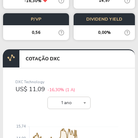
14,97
-16,30%
P/VP
DIVIDEND YIELD
0,56
0,00%
COTAÇÃO DXC
DXC Technology
US$ 11,09
-16,30%
(1 A)
1 ano