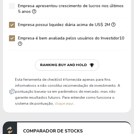
Empresa apresentou crescimento de lucros nos últimos
Dívida Líquida / EBIT
323,75
2,64
5 anos
Dívida Bruta / Patrimônio
0,94
0,81
Empresa possui liquidez diária acima de US$ 2M
Patrimônio / Ativos
0,25
0,26
Empresa é bem avaliada pelos usuários do Investidor10
Passivos / Ativos
0,75
0,74
Liquidez Corrente
1,36
1,22
P/Cap Giro
1,34
2,16
RANKING BUY AND HOLD
P/Ativo Circ Líq
-0,44
-0,47
Esta ferramenta de checklist é fornecida apenas para fins
informativos e não constitui recomendação de investimento. A
pontuação baseia-se em parâmetros de mercado, mas não
garante resultados futuros. Para entender como funciona o
sistema de pontuação,
clique aqui
.
COMPARADOR DE STOCKS