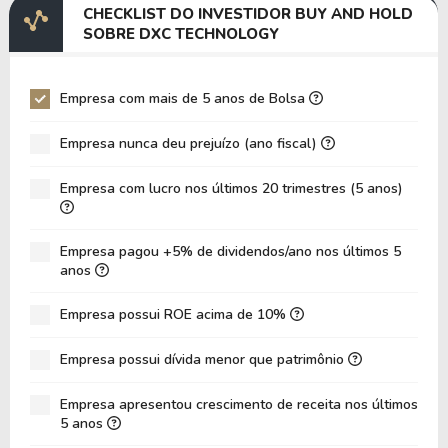
CHECKLIST DO INVESTIDOR BUY AND HOLD
EV/EBITDA
11,18
4,35
SOBRE DXC TECHNOLOGY
EV/EBIT
801,92
7,84
P/EBITDA
1,11
1,22
Empresa com mais de 5 anos de Bolsa
P/EBIT
3,58
3,01
Empresa nunca deu prejuízo (ano fiscal)
P/Ativo
0,15
0,20
Empresa com lucro nos últimos 20 trimestres (5 anos)
VPA
19,10
19,28
LPA
0,11
2,15
Empresa pagou +5% de dividendos/ano nos últimos 5
Giro de Ativos
0,24
0,24
anos
ROE
0,56%
11,15%
Empresa possui ROE acima de 10%
ROIC
4,86%
10,87%
Empresa possui dívida menor que patrimônio
ROA
0,14%
2,95%
Dívida Líquida / Patrimônio
0,40
0,30
Empresa apresentou crescimento de receita nos últimos
5 anos
Dívida Líquida / EBITDA
4,51
1,46