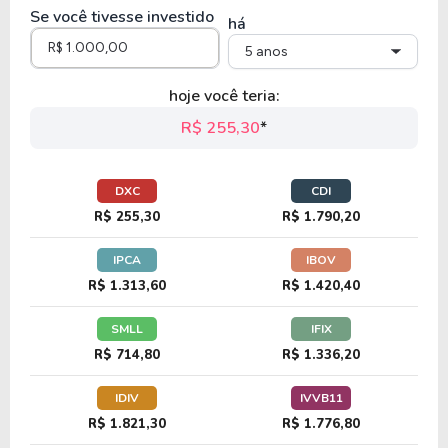
Se você tivesse investido
INTU
há
5 anos
14,66
1,70
11,61%
4,22%
U
hoje você teria:
OPRA
R$ 255,30
*
13,41
2,78
20,77%
0,00%
U
DXC
CDI
ZM
R$ 255,30
R$ 1.790,20
IPCA
IBOV
701,90
23,88
3,40%
0,00%
U
R$ 1.313,60
R$ 1.420,40
DDOG
SMLL
IFIX
R$ 714,80
R$ 1.336,20
94,83
2,41
2,54%
0,00%
U
IDIV
IVVB11
SNPS
R$ 1.821,30
R$ 1.776,80