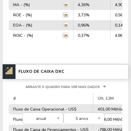
MA - (%)
4,36%
4,90%
ROE - (%)
3,73%
0,56%
EOA - (%)
0,96%
0,14%
ROIC - (%)
0,37%
4,86%
FLUXO DE CAIXA DXC
ARRASTE O QUADRO PARA VER MAIS DADOS
#
Últ. 12M
Fluxo de Caixa Operacional - US$
401,00 Milhões
anual
5 anos
Fluxo de Caixa de Investimentos - US$
-506,00 Milhões
Fluxo de Caixa de Financiamentos - US$
-786,00 Milhões