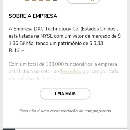
SOBRE A EMPRESA
A Empresa DXC Technology Co. (Estados Unidos),
está listada na NYSE com um valor de mercado de $
1,86 Bilhão, tendo um patrimônio de $ 3,33
Bilhões.
Com um total de 138.000 funcionários, a empresa
está listada no setor de
Tecnologia
e categorizada
na indústria de
Software
.
Nos últimos 12 meses a Empresa teve um
LEIA MAIS
faturamento de $ 12,48 Bilhões, que gerou um
lucro no valor de $ 124,00 Milhões.
*Isso não é uma recomendação de compra/venda.
Quanto aos seus principais indicadores, a Empresa
possui um P/L de 14,97, um P/VP de 0,56 e nos