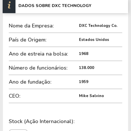
últimos 12 meses a Empresa não pagou dividendos.
DADOS SOBRE DXC TECHNOLOGY
A Empresa é negociada no Brasil através do BDR
Nome da Empresa:
D1XC34
, ou pode ser adquirida no exterior através
DXC Technology Co.
do ticker
DXC
.
País de Origem:
Estados Unidos
Ano de estreia na bolsa:
1968
Número de funcionários:
138.000
Ano de fundação:
1959
CEO:
Mike Salvino
Stock (Ação Internacional):