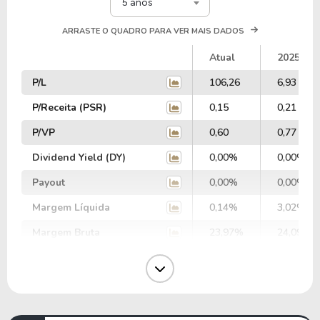
5 anos
ARRASTE O QUADRO PARA VER MAIS DADOS
Atual
2025
P/L
106,26
6,93
P/Receita (PSR)
0,15
0,21
P/VP
0,60
0,77
Dividend Yield (DY)
0,00%
0,00%
Payout
0,00%
0,00%
Margem Líquida
0,14%
3,02%
Margem Bruta
23,97%
24,09%
Margem Operacional
3,62%
5,42%
Margem EBIT
0,13%
12,50%
Margem EBITDA
9,17%
22,53%