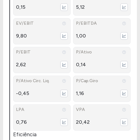
0,15
5,12
EV/EBIT
P/EBITDA
9,80
1,00
P/EBIT
P/Ativo
2,62
0,14
P/Ativo Circ. Liq.
P/Cap.Giro
-0,45
1,16
LPA
VPA
0,76
20,42
Eficiência