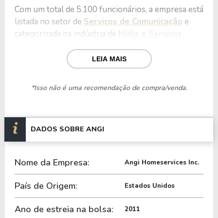
Com um total de 5.100 funcionários, a empresa está
listada no setor de
Serviços de Comunicação
e
categorizada na indústria de
Mídia e Serviços
Interativos
.
LEIA MAIS
Nos últimos 12 meses a Empresa teve um
faturamento de $ 1,02 Bilhão, que gerou um
*Isso não é uma recomendação de compra/venda.
prejuízo no valor de $ 19,75 Milhões.
Quanto aos seus principais indicadores, a Empresa
possui um P/L de 11,11, um P/VP de 0,24 e nos
DADOS SOBRE ANGI
últimos 12 meses a Empresa não pagou dividendos.
Nome da Empresa:
A Empresa é negociada no exterior através do
Angi Homeservices Inc.
ticker
ANGI
.
País de Origem:
Estados Unidos
Ano de estreia na bolsa:
2011