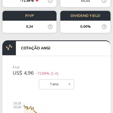
11,11
-72,84%
P/VP
DIVIDEND YIELD
0,24
0,00%
COTAÇÃO ANGI
Angi
US$ 4,96
-72,84%
(1 A)
1 ano