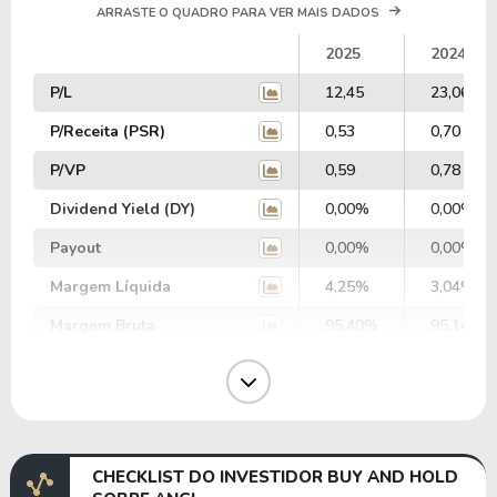
ARRASTE O QUADRO PARA VER MAIS DADOS
2025
2024
P/L
12,45
23,06
P/Receita (PSR)
0,53
0,70
P/VP
0,59
0,78
Dividend Yield (DY)
0,00%
0,00%
Payout
0,00%
0,00%
Margem Líquida
4,25%
3,04%
Margem Bruta
95,40%
95,14%
Margem Operacional
7,59%
1,85%
Margem EBIT
4,07%
2,05%
Margem EBITDA
10,29%
10,60%
CHECKLIST DO INVESTIDOR BUY AND HOLD
EV/EBITDA
17,12
12,49