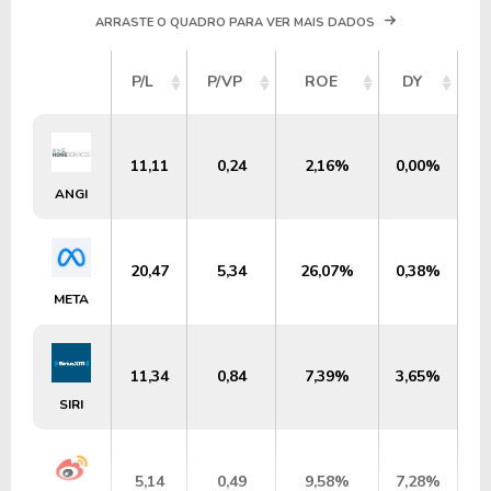
ARRASTE O QUADRO PARA VER MAIS DADOS
V
P/L
P/VP
ROE
DY
M
11,11
0,24
2,16%
0,00%
U
ANGI
20,47
5,34
26,07%
0,38%
META
11,34
0,84
7,39%
3,65%
SIRI
5,14
0,49
9,58%
7,28%