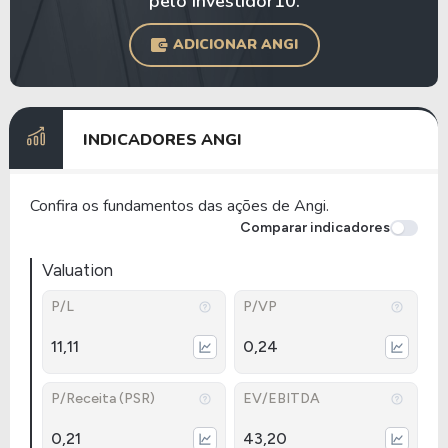
pelo Investidor10.
ADICIONAR ANGI
INDICADORES ANGI
Confira os fundamentos das ações de Angi.
Comparar indicadores
Valuation
P/L
P/VP
11,11
0,24
P/Receita (PSR)
EV/EBITDA
0,21
43,20