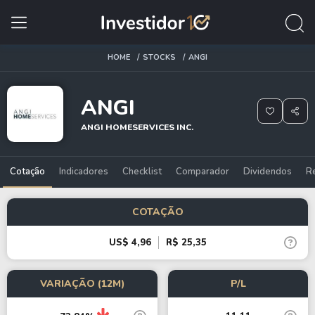
HOME
STOCKS
ANGI
ANGI
ANGI HOMESERVICES INC.
Cotação
Indicadores
Checklist
Comparador
Dividendos
R
COTAÇÃO
US$ 4,96
R$ 25,35
VARIAÇÃO (12M)
P/L