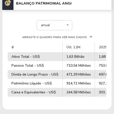
BALANÇO PATRIMONIAL ANGI
anual
ARRASTE O QUADRO PARA VER MAIS DADOS
#
Últ. 12M
2025
Ativo Total - US$
1,63 Bilhão
1,68 Bilh
Passivo Total - US$
710,54 Milhões
753,00 M
Dívida de Longo Prazo - US$
471,39 Milhões
497,67 M
Patrimônio Líquido - US$
914,72 Milhões
927,37 M
Caixa e Equivalentes - US$
244,58 Milhões
303,70 M