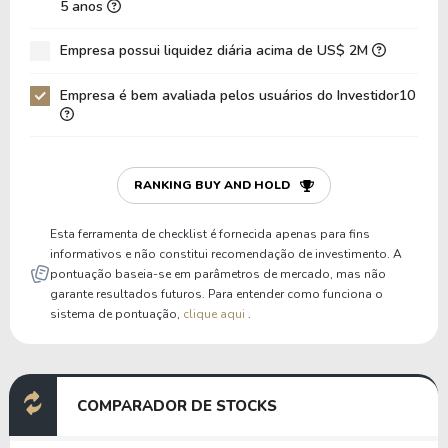
5 anos
Dívida Bruta / Patrimônio
0,54
0,47
Empresa possui liquidez diária acima de US$ 2M
Patrimônio / Ativos
0,55
0,58
Empresa é bem avaliada pelos usuários do Investidor10
Passivos / Ativos
0,45
0,42
Liquidez Corrente
1,65
2,14
P/Cap Giro
1,60
1,04
RANKING BUY AND HOLD
P/Ativo Circ Líq
-0,60
-1,01
Esta ferramenta de checklist é fornecida apenas para fins
informativos e não constitui recomendação de investimento. A
pontuação baseia-se em parâmetros de mercado, mas não
garante resultados futuros. Para entender como funciona o
sistema de pontuação,
clique aqui
.
COMPARADOR DE STOCKS