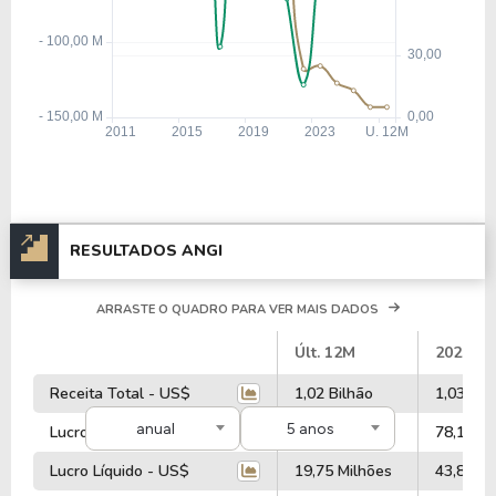
RESULTADOS ANGI
ARRASTE O QUADRO PARA VER MAIS DADOS
#
Últ. 12M
2025
Receita Total - US$
1,02 Bilhão
1,03 Bil
anual
5 anos
Lucro Operacional - US$
63,65 Milhões
78,19 Mi
Lucro Líquido - US$
19,75 Milhões
43,84 Mi