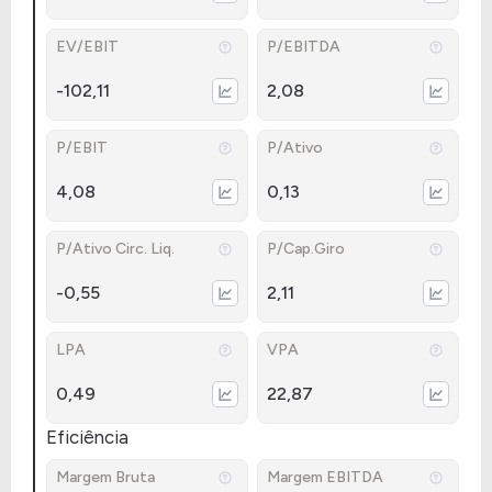
EV/EBIT
P/EBITDA
-102,11
2,08
P/EBIT
P/Ativo
4,08
0,13
P/Ativo Circ. Liq.
P/Cap.Giro
-0,55
2,11
LPA
VPA
0,49
22,87
Eficiência
Margem Bruta
Margem EBITDA