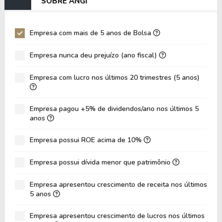
SOBRE ANGI
EV/EBIT
43,30
64,60
P/EBITDA
4,20
6,44
Empresa com mais de 5 anos de Bolsa
P/EBIT
6,58
20,62
Empresa nunca deu prejuízo (ano fiscal)
P/Ativo
0,32
0,45
Empresa com lucro nos últimos 20 trimestres (5 anos)
VPA
22,08
21,26
LPA
1,04
0,72
Empresa pagou +5% de dividendos/ano nos últimos 5
Giro de Ativos
0,14
0,15
anos
ROE
4,73%
3,39%
Empresa possui ROE acima de 10%
ROIC
5,27%
0,00%
Empresa possui dívida menor que patrimônio
ROA
2,61%
1,97%
Dívida Líquida / Patrimônio
0,21
0,08
Empresa apresentou crescimento de receita nos últimos
5 anos
Dívida Líquida / EBITDA
7,83
2,83
Empresa apresentou crescimento de lucros nos últimos
Dívida Líquida / EBIT
19,79
14,65