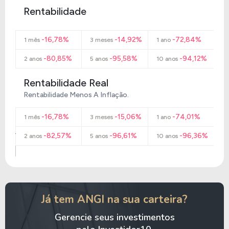
Rentabilidade
-16,78%
-14,92%
-72,84%
1 mês
3 meses
1 ano
-80,85%
-95,58%
-94,12%
2 anos
5 anos
10 anos
Rentabilidade Real
Rentabilidade Menos A Inflação.
-16,78%
-15,06%
-74,01%
1 mês
3 meses
1 ano
-82,57%
-96,61%
-96,36%
2 anos
5 anos
10 anos
Já tem ANGI na sua carteira?
Gerencie seus investimentos