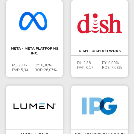
META - META PLATFORMS
DISH - DISH NETWORK
INC.
P/L:
2,38
DY:
0,00%
P/L:
20,47
DY:
0,38%
P/VP:
0,17
ROE:
7,08%
P/VP:
5,34
ROE:
26,07%