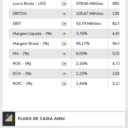
Lucro Bruto - US$
978,66 Milhões
983,10 M
EBITDA
105,67 Milhões
130,12 M
EBIT
53,79 Milhões
82,99 Mi
Margem Líquida - (%)
3,76%
4,45%
Margem Bruta - (%)
95,17%
94,95%
MA - (%)
6,00%
5,32%
ROE - (%)
2,16%
4,73%
EOA - (%)
1,22%
2,61%
ROIC - (%)
1,44%
5,27%
FLUXO DE CAIXA ANGI