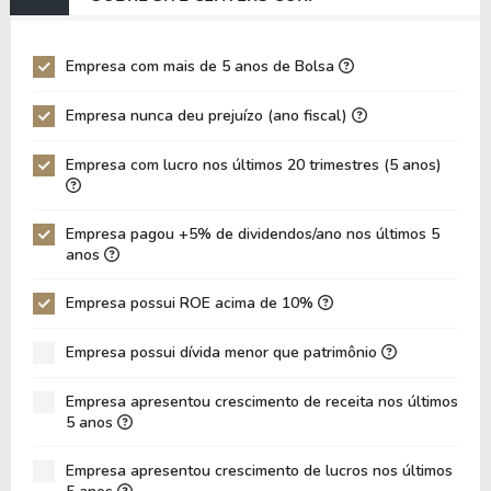
EV/EBIT
0,76
11.694,
P/EBITDA
1,40
1,11
Empresa com mais de 5 anos de Bolsa
P/EBIT
1,73
1,36
Empresa nunca deu prejuízo (ano fiscal)
P/Ativo
0,80
0,85
Empresa com lucro nos últimos 20 trimestres (5 anos)
VPA
6,44
9,94
LPA
3,42
10,23
Empresa pagou +5% de dividendos/ano nos últimos 5
Giro de Ativos
0,05
0,04
anos
ROE
53,13%
102,92
Empresa possui ROE acima de 10%
ROIC
-6,56%
-0,01%
Empresa possui dívida menor que patrimônio
ROA
42,47%
56,97%
Dívida Líquida / Patrimônio
-0,36
0,48
Empresa apresentou crescimento de receita nos últimos
5 anos
Dívida Líquida / EBITDA
-0,84
18,84
Empresa apresentou crescimento de lucros nos últimos
Dívida Líquida / EBIT
-0,89
6.169,5