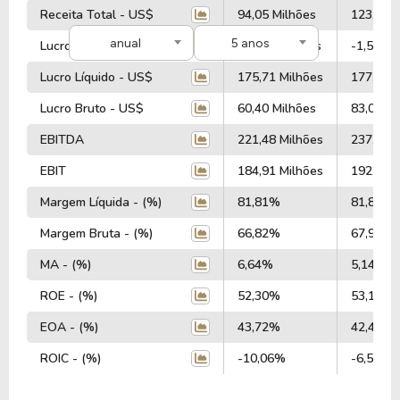
Receita Total - US$
94,05 Milhões
123,65 M
anual
5 anos
Lucro Operacional - US$
-15,51 Milhões
-1,56 Mi
Lucro Líquido - US$
175,71 Milhões
177,85 M
Lucro Bruto - US$
60,40 Milhões
83,09 Mi
EBITDA
221,48 Milhões
237,66 M
EBIT
184,91 Milhões
192,85 M
Margem Líquida - (%)
81,81%
81,81%
Margem Bruta - (%)
66,82%
67,96%
MA - (%)
6,64%
5,14%
ROE - (%)
52,30%
53,13%
EOA - (%)
43,72%
42,47%
ROIC - (%)
-10,06%
-6,56%