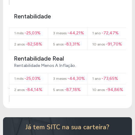
Rentabilidade
-25,03%
-44,21%
-72,47%
1 mês
3 meses
1 ano
-82,58%
-83,31%
-91,70%
2 anos
5 anos
10 anos
Rentabilidade Real
Rentabilidade Menos A Inflação.
-25,03%
-44,30%
-73,65%
1 mês
3 meses
1 ano
-84,14%
-87,18%
-94,86%
2 anos
5 anos
10 anos
Já tem SITC na sua carteira?