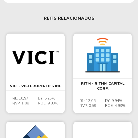
REITS RELACIONADOS
RITM - RITHM CAPITAL
VICI - VICI PROPERTIES INC
CORP.
P/L:
10,97
DY:
6,25%
P/L:
12,06
DY:
9,94%
P/VP:
1,08
ROE:
9,83%
P/VP:
0,59
ROE:
4,93%