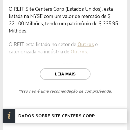
O REIT Site Centers Corp (Estados Unidos), está
listada na NYSE com um valor de mercado de $
221,00 Milhões, tendo um patrimônio de $ 335,95
Milhões.
O REIT está listado no setor de
Outros
e
categorizada na indústria de
Outros
.
Nos últimos 12 meses o REIT teve um faturamento
de $ 94,05 Milhões, que gerou um lucro no valor
LEIA MAIS
de $ 175,71 Milhões.
*Isso não é uma recomendação de compra/venda.
Quanto aos seus principais indicadores, o REIT
possui um P/L de 1,26, um P/VP de 0,66 e nos
últimos 12 meses o dividend yeld da SITC ficou em
147,06%.
DADOS SOBRE SITE CENTERS CORP
O REIT é negociada no exterior através do ticker