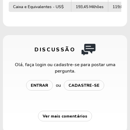
Caixa e Equivalentes - US$
193,45 Milhões
119,03 M
DISCUSSÃO
Olá, faça login ou cadastre-se para postar uma
pergunta.
ou
ENTRAR
CADASTRE-SE
Ver mais comentários