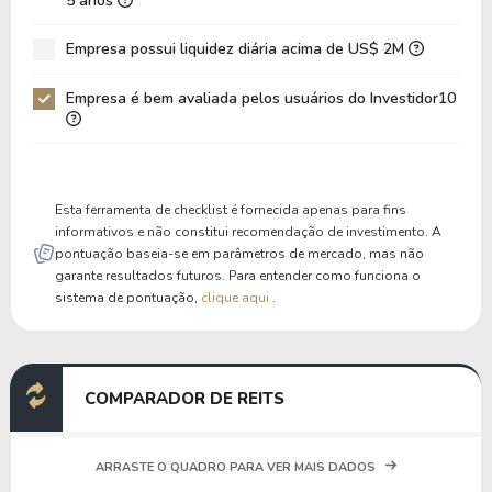
5 anos
Dívida Bruta / Patrimônio
0,00
0,58
Empresa possui liquidez diária acima de US$ 2M
Patrimônio / Ativos
0,80
0,55
Empresa é bem avaliada pelos usuários do Investidor10
Passivos / Ativos
0,20
0,45
Liquidez Corrente
1,70
0,88
P/Cap Giro
3,78
-15,49
Esta ferramenta de checklist é fornecida apenas para fins
P/Ativo Circ Líq
3,78
-0,70
informativos e não constitui recomendação de investimento. A
pontuação baseia-se em parâmetros de mercado, mas não
garante resultados futuros. Para entender como funciona o
sistema de pontuação,
clique aqui
.
COMPARADOR DE REITS
ARRASTE O QUADRO PARA VER MAIS DADOS