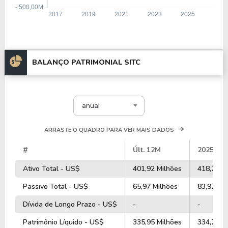
BALANÇO PATRIMONIAL SITC
anual
ARRASTE O QUADRO PARA VER MAIS DADOS
#
Últ. 12M
2025
Ativo Total - US$
401,92 Milhões
418,74 M
Passivo Total - US$
65,97 Milhões
83,97 Mi
Dívida de Longo Prazo - US$
-
-
Patrimônio Líquido - US$
335,95 Milhões
334,76 M