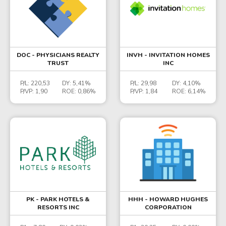
DOC - PHYSICIANS REALTY
INVH - INVITATION HOMES
TRUST
INC
P/L:
220,53
DY:
5,41%
P/L:
29,98
DY:
4,10%
P/VP:
1,90
ROE:
0,86%
P/VP:
1,84
ROE:
6,14%
PK - PARK HOTELS &
HHH - HOWARD HUGHES
RESORTS INC
CORPORATION