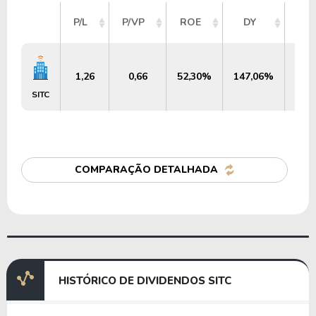
VA
P/L
P/VP
ROE
DY
ME
1,26
0,66
52,30%
147,06%
US$
SITC
COMPARAÇÃO DETALHADA
HISTÓRICO DE DIVIDENDOS SITC