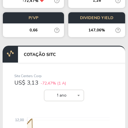
1,26
-72,47%
P/VP
DIVIDEND YIELD
0,66
147,06%
COTAÇÃO SITC
Site Centers Corp
US$ 3,13
-72,47%
(1 A)
1 ano