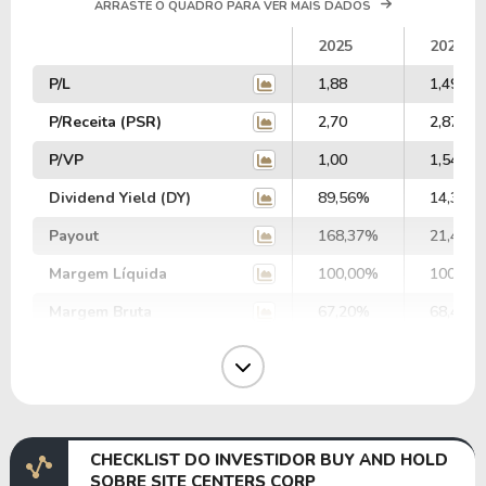
ARRASTE O QUADRO PARA VER MAIS DADOS
2025
2024
P/L
1,88
1,49
P/Receita (PSR)
2,70
2,87
P/VP
1,00
1,54
Dividend Yield (DY)
89,56%
14,39%
Payout
168,37%
21,44%
Margem Líquida
100,00%
100,00
Margem Bruta
67,20%
68,45%
Margem Operacional
-1,26%
12,03%
Margem EBIT
655,62%
0,11%
Margem EBITDA
694,09%
37,54%
CHECKLIST DO INVESTIDOR BUY AND HOLD
EV/EBITDA
0,72
35,71
SOBRE SITE CENTERS CORP