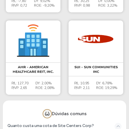
P/L:
-7,80
DY:
9,02%
P/L:
30,25
DY:
0,00%
P/VP:
0,72
ROE:
-9,20%
P/VP:
0,98
ROE:
3,22%
AHR - AMERICAN
SUI - SUN COMMUNITIES
HEALTHCARE REIT, INC.
INC
P/L:
127,70
DY:
2,00%
P/L:
10,95
DY:
6,78%
P/VP:
2,65
ROE:
2,08%
P/VP:
2,11
ROE:
19,29%
Dúvidas comuns
Quanto custa uma cota de Site Centers Corp?