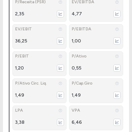
P/Receita (PSR)
EV/EBITDA
2,35
4,77
EV/EBIT
P/EBITDA
36,25
1,00
P/EBIT
P/Ativo
1,20
0,55
P/Ativo Circ. Liq.
P/Cap.Giro
1,49
1,49
LPA
VPA
3,38
6,46