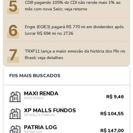
5
CDB pagando 105% do CDI não rende mais 1% ao
mês com nova Selic; veja retorno
6
Engie (EGIE3) pagará R$ 770 mi em dividendos após
lucrar R$ 694 mi no 2T26
7
TRXF11 lança a maior emissão da história dos FIIs no
Brasil; veja detalhes
FIIS MAIS BUSCADOS
MAXI RENDA
R$ 9,46
MAXI RENDA
XP MALLS FUNDOS
R$ 104,55
XP MALLS FUNDOS
PÁTRIA LOG
R$ 147,00
PÁTRIA LOG