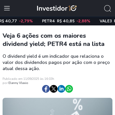
0,77
-2,79%
PETR4
R$ 40,85
-2,88%
VALE3
R$ 74
Veja 6 ações com os maiores
dividend yield; PETR4 está na lista
O dividend yield é um indicador que relaciona o
valor dos dividendos pagos por ação com o preço
atual dessa ação.
Publicado em 11/09/2025 às 16:03h
por
Elanny Vlaxio