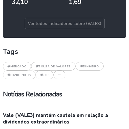
32,10
1,69
Ver todos indicadores sobre (VALE3)
Tags
MERCADO
BOLSA DE VALORES
DINHEIRO
DIVIDENDOS
JCP
Notícias Relacionadas
Vale (VALE3) mantém cautela em relação a
dividendos extraordinários