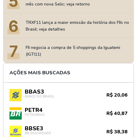
5
mês com nova Selic; veja retorno
6
TRXF11 lança a maior emissão da história dos FIIs no
Brasil; veja detalhes
7
FII negocia a compra de 5 shoppings da Iguatemi
(IGTI11)
AÇÕES MAIS BUSCADAS
BBAS3
R$ 20,06
BANCO DO BRASIL
PETR4
R$ 40,87
PETROBRAS
BBSE3
R$ 38,38
BB SEGURIDADE