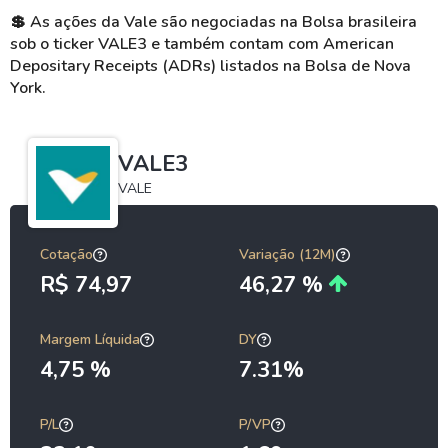
💲
As ações da Vale são negociadas na Bolsa brasileira
sob o ticker VALE3 e também contam com American
Depositary Receipts (ADRs) listados na Bolsa de Nova
York.
VALE3
VALE
Cotação
Variação (12M)
R$ 74,97
46,27 %
Margem Líquida
DY
4,75 %
7.31%
P/L
P/VP