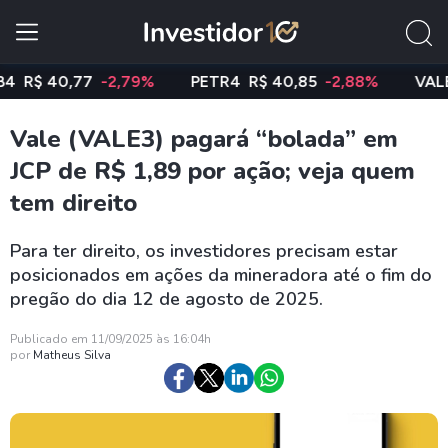
$ 40,77
-2,79%
PETR4
R$ 40,85
-2,88%
VALE3
R
Vale (VALE3) pagará “bolada” em
JCP de R$ 1,89 por ação; veja quem
tem direito
Para ter direito, os investidores precisam estar
posicionados em ações da mineradora até o fim do
pregão do dia 12 de agosto de 2025.
Publicado em 11/09/2025 às 16:04h
por
Matheus Silva