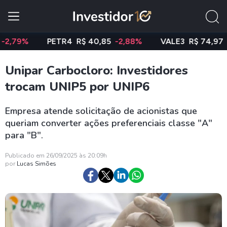
9%
PETR4
R$ 40,85
-2,88%
VALE3
R$ 74,97
-0,5
Unipar Carbocloro: Investidores
trocam UNIP5 por UNIP6
Empresa atende solicitação de acionistas que
queriam converter ações preferenciais classe "A"
para "B".
Publicado em 26/09/2025 às 20:09h
por
Lucas Simões