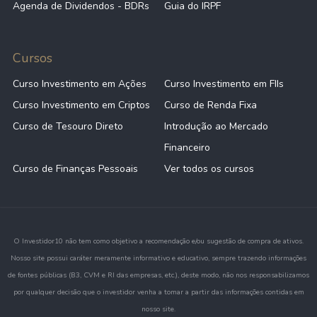
Agenda de Dividendos - BDRs
Guia do IRPF
Cursos
Curso Investimento em Ações
Curso Investimento em FIIs
Curso Investimento em Criptos
Curso de Renda Fixa
Curso de Tesouro Direto
Introdução ao Mercado
Financeiro
Curso de Finanças Pessoais
Ver todos os cursos
O Investidor10 não tem como objetivo a recomendação e/ou sugestão de compra de ativos.
Nosso site possui caráter meramente informativo e educativo, sempre trazendo informações
de fontes públicas (B3, CVM e RI das empresas, etc.), deste modo, não nos responsabilizamos
por qualquer decisão que o investidor venha a tomar a partir das informações contidas em
nosso site.