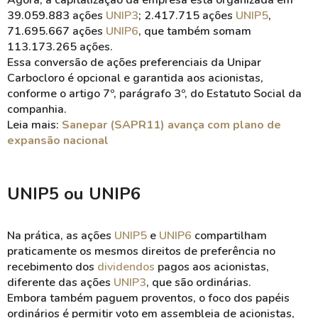
Agora, a capitalização da empresa está organizada em
39.059.883 ações
UNIP3
; 2.417.715 ações
UNIP5
,
71.695.667 ações
UNIP6
, que também somam
113.173.265 ações.
Essa conversão de ações preferenciais da Unipar
Carbocloro é opcional e garantida aos acionistas,
conforme o artigo 7º, parágrafo 3º, do Estatuto Social da
companhia.
Leia mais:
Sanepar (SAPR11) avança com plano de
expansão nacional
UNIP5 ou UNIP6
Na prática, as ações
UNIP5
e
UNIP6
compartilham
praticamente os mesmos direitos de preferência no
recebimento dos
dividendos
pagos aos acionistas,
diferente das ações
UNIP3
, que são ordinárias.
Embora também paguem proventos, o foco dos papéis
ordinários é permitir voto em assembleia de acionistas,