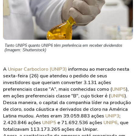
Tanto UNIP5 quanto UNIP6 têm preferência em receber dividendos
(Imagem: Shutterstock)
A
Unipar Carbocloro (UNIP3)
informou ao mercado nesta
sexta-feira (26) que atendeu o pedido de seus
investidores que queriam converter 3.131 ações
preferenciais classe "A", mais conhecidas como (
UNIP5
),
em ações preferenciais classe "B", cujo ticker é (
UNIP6
).
Dessa maneira, o capital da companhia líder na produção
de cloro, soda cáustica e derivados de cloro na América
Latina mudou. Antes eram 39.059.883 ações
UNIP3
;
2.420.846 ações
UNIP5
e 71.692.536 ações
UNIP6
, que
totalizavam 113.173.265 ações da Unipar.