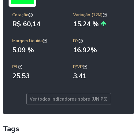
Cotação
Variação (12M)
R$ 60,14
15,24 %
Margem Líquida
DY
5,09 %
16.92%
P/L
P/VP
25,53
3,41
Ver todos indicadores sobre (UNIP6)
Tags