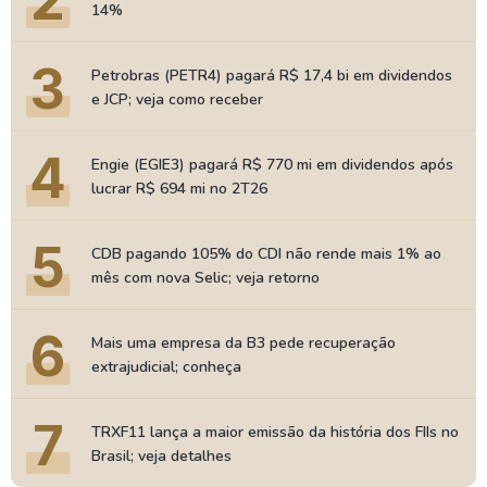
2
14%
3
Petrobras (PETR4) pagará R$ 17,4 bi em dividendos
e JCP; veja como receber
4
Engie (EGIE3) pagará R$ 770 mi em dividendos após
lucrar R$ 694 mi no 2T26
5
CDB pagando 105% do CDI não rende mais 1% ao
mês com nova Selic; veja retorno
6
Mais uma empresa da B3 pede recuperação
extrajudicial; conheça
7
TRXF11 lança a maior emissão da história dos FIIs no
Brasil; veja detalhes