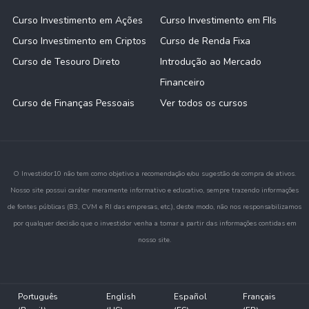
Curso Investimento em Ações
Curso Investimento em FIIs
Curso Investimento em Criptos
Curso de Renda Fixa
Curso de Tesouro Direto
Introdução ao Mercado
Financeiro
Curso de Finanças Pessoais
Ver todos os cursos
O Investidor10 não tem como objetivo a recomendação e/ou sugestão de compra de ativos.
Nosso site possui caráter meramente informativo e educativo, sempre trazendo informações
de fontes públicas (B3, CVM e RI das empresas, etc.), deste modo, não nos responsabilizamos
por qualquer decisão que o investidor venha a tomar a partir das informações contidas em
nosso site.
Português
English
Español
Français