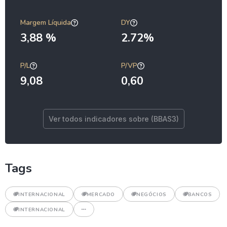
Margem Líquida
DY
3,88 %
2.72%
P/L
P/VP
9,08
0,60
Ver todos indicadores sobre (BBAS3)
Tags
INTERNACIONAL
MERCADO
NEGÓCIOS
BANCOS
INTERNACIONAL