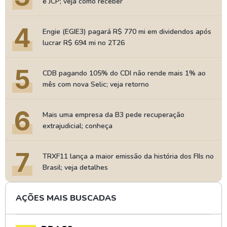
e JCP; veja como receber
4
Engie (EGIE3) pagará R$ 770 mi em dividendos após
lucrar R$ 694 mi no 2T26
5
CDB pagando 105% do CDI não rende mais 1% ao
mês com nova Selic; veja retorno
6
Mais uma empresa da B3 pede recuperação
extrajudicial; conheça
7
TRXF11 lança a maior emissão da história dos FIIs no
Brasil; veja detalhes
AÇÕES MAIS BUSCADAS