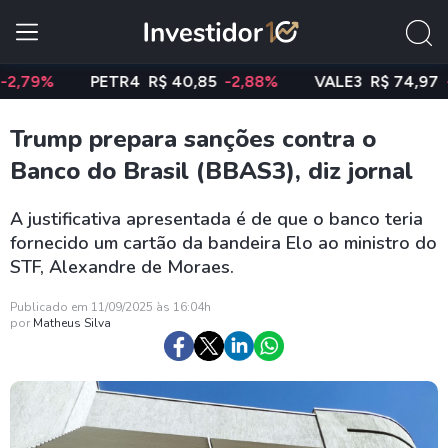
PETR4
R$ 40,85
-2,88%
VALE3
R$ 74,97
-0,58%
Trump prepara sanções contra o
Banco do Brasil (BBAS3), diz jornal
A justificativa apresentada é de que o banco teria
fornecido um cartão da bandeira Elo ao ministro do
STF, Alexandre de Moraes.
Publicado em 11/09/2025 às 16:04h
por
Matheus Silva