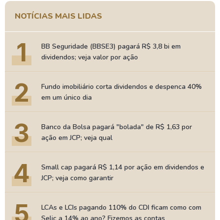
NOTÍCIAS MAIS LIDAS
1
BB Seguridade (BBSE3) pagará R$ 3,8 bi em
dividendos; veja valor por ação
2
Fundo imobiliário corta dividendos e despenca 40%
em um único dia
3
Banco da Bolsa pagará "bolada" de R$ 1,63 por
ação em JCP; veja qual
4
Small cap pagará R$ 1,14 por ação em dividendos e
JCP; veja como garantir
5
LCAs e LCIs pagando 110% do CDI ficam como com
Selic a 14% ao ano? Fizemos as contas