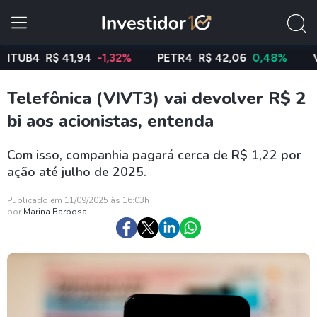
B4
R$ 41,94
-1,32%
PETR4
R$ 42,06
0,48%
VALE3
Telefônica (VIVT3) vai devolver R$ 2
bi aos acionistas, entenda
Com isso, companhia pagará cerca de R$ 1,22 por
ação até julho de 2025.
Publicado em 11/09/2025 às 16:03h
por
Marina Barbosa