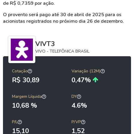
de R$ 0,7359 por ação.
O provento será pago até 30 de abril de 2025 para os
acionistas registrados no próximo dia 26 de dezembro.
VIVT3
VIVO - TELEFÔNICA BRASIL
Cotação
Variação (12M)
R$ 30,89
0,47%
Margem Líquida
DY
10,68 %
4.6%
P/L
P/VP
15,10
1,52