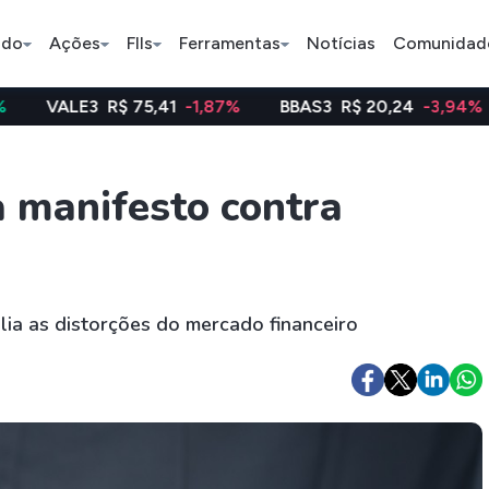
ado
Ações
FIIs
Ferramentas
Notícias
Comunidad
R$ 75,41
-1,87%
BBAS3
R$ 20,24
-3,94%
WEGE3
R
Pe
a manifesto contra
Índice
Ação
Ação
Bradesco
Petrobras
Axia
ia as distorções do mercado financeiro
ETFs
Stocks
Criptomo
BOVA11
Tesla
Bitcoin
IVVB11
Apple
Ethereum
SMAL11
Amazon
Binance C