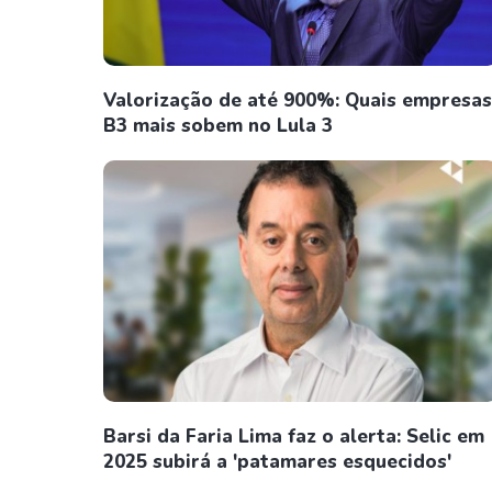
Valorização de até 900%: Quais empresas
B3 mais sobem no Lula 3
Barsi da Faria Lima faz o alerta: Selic em
2025 subirá a 'patamares esquecidos'