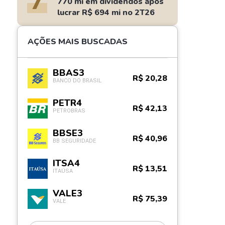
7
770 mi em dividendos após
lucrar R$ 694 mi no 2T26
AÇÕES MAIS BUSCADAS
BBAS3
R$ 20,28
BANCO DO BRASIL
PETR4
R$ 42,13
PETROBRAS
BBSE3
R$ 40,96
BB SEGURIDADE
ITSA4
R$ 13,51
ITAÚSA
VALE3
R$ 75,39
VALE