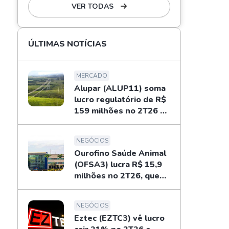
VER TODAS
ÚLTIMAS NOTÍCIAS
MERCADO
Alupar (ALUP11) soma
lucro regulatório de R$
159 milhões no 2T26 e
libera dividendos
NEGÓCIOS
Ourofino Saúde Animal
(OFSA3) lucra R$ 15,9
milhões no 2T26, queda
de 33%
NEGÓCIOS
Eztec (EZTC3) vê lucro