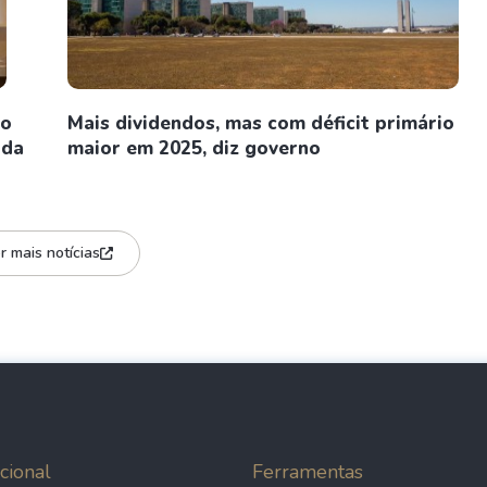
co
Mais dividendos, mas com déficit primário
nda
maior em 2025, diz governo
r mais notícias
cional
Ferramentas