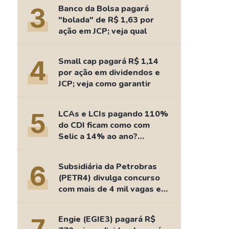
Comparador de Ativos
3
Banco da Bolsa pagará
As Ações Mais Buscadas
"bolada" de R$ 1,63 por
ação em JCP; veja qual
Guia do Iniciante
4
Small cap pagará R$ 1,14
por ação em dividendos e
JCP; veja como garantir
5
LCAs e LCIs pagando 110%
do CDI ficam como com
Selic a 14% ao ano?
Fizemos as contas
6
Subsidiária da Petrobras
(PETR4) divulga concurso
com mais de 4 mil vagas e
salários de até R$ 15 mil
Engie (EGIE3) pagará R$