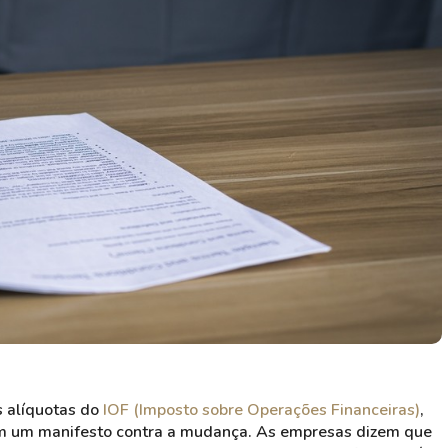
HASH11
Google
Dogecoin
GOLD11
Meta
Solana
XINA11
Coca-Cola
Cardano
Ver todos
Ver todos
Ver todos
s alíquotas do
IOF (Imposto sobre Operações Financeiras)
,
am um manifesto contra a mudança. As empresas dizem que