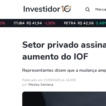
Merc
R$ 41,94
-1,32%
PETR4
R$ 42,06
0,48%
VALE3
Setor privado assin
Assuntos do momento
aumento do IOF
Índice
Índice
Ibovespa
Selic
Representantes dizem que a mudança ampl
Ações
FIIs
Publicado em 11/09/2025 às 16:03h
por
Wesley Santana
Taesa
XPML11
Itausa
RECR11
Ambev
HGLG11