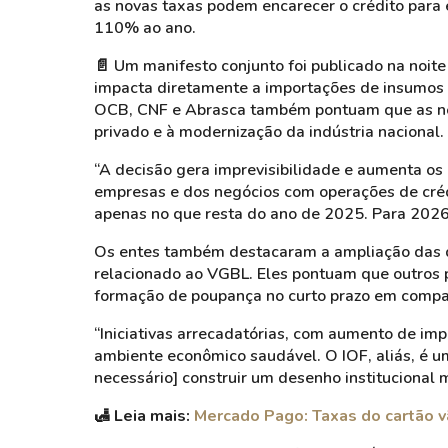
as novas taxas podem encarecer o crédito para
110% ao ano.
📄 Um manifesto conjunto foi publicado na noit
impacta diretamente a importações de insumos 
OCB, CNF e Abrasca também pontuam que as nov
privado e à modernização da indústria nacional.
“A decisão gera imprevisibilidade e aumenta os 
empresas e dos negócios com operações de créd
apenas no que resta do ano de 2025. Para 2026 
Os entes também destacaram a ampliação das di
relacionado ao VGBL. Eles pontuam que outros 
formação de poupança no curto prazo em compa
“Iniciativas arrecadatórias, com aumento de i
ambiente econômico saudável. O IOF, aliás, é um
necessário] construir um desenho institucional m
🛃 Leia mais:
Mercado Pago: Taxas do cartão v