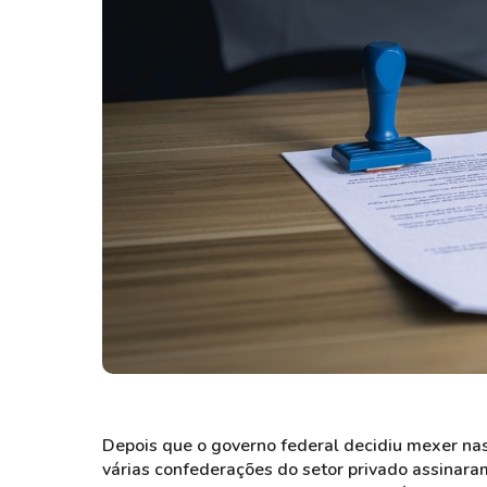
Weg
XPLG11
Klabin
KNRI11
Petrobrás
KNCR11
Ver todos
Ver todos
Depois que o governo federal decidiu mexer na
várias confederações do setor privado assinar