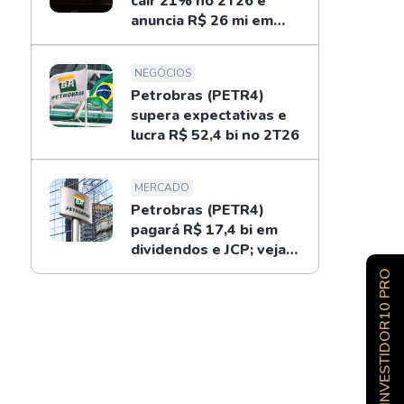
cair 21% no 2T26 e
anuncia R$ 26 mi em
dividendos
NEGÓCIOS
Petrobras (PETR4)
supera expectativas e
lucra R$ 52,4 bi no 2T26
MERCADO
Petrobras (PETR4)
pagará R$ 17,4 bi em
dividendos e JCP; veja
como receber
INVESTIDOR10 PRO