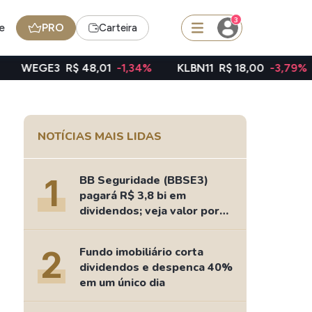
3
e
PRO
Carteira
$ 48,01
-1,34%
KLBN11
R$ 18,00
-3,79%
TAEE11
R$
squisar
NOTÍCIAS MAIS LIDAS
FII
TRXF11
1
BB Seguridade (BBSE3)
pagará R$ 3,8 bi em
dividendos; veja valor por
ação
edas
Ideias
2
Fundo imobiliário corta
Agenda de Dividendos
dividendos e despenca 40%
Radar do Dividendo Inteligente
em um único dia
oin - BNB
Carteiras Recomendadas