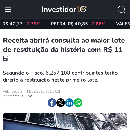
0,77
-2,79%
PETR4
R$ 40,85
-2,88%
VALE3
R$ 7
Receita abrirá consulta ao maior lote
de restituição da história com R$ 11
bi
Segundo o Fisco, 6.257.108 contribuintes terão
direito à restituição neste primeiro lote.
Publicado em 11/09/2025 às 16:03h
por
Matheus Silva