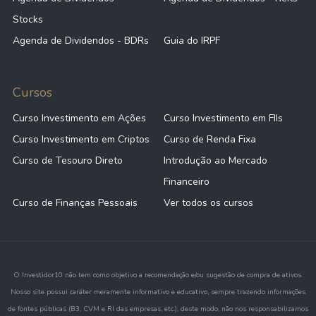
Stocks
Agenda de Dividendos - BDRs
Guia do IRPF
Cursos
Curso Investimento em Ações
Curso Investimento em FIIs
Curso Investimento em Criptos
Curso de Renda Fixa
Curso de Tesouro Direto
Introdução ao Mercado
Financeiro
Curso de Finanças Pessoais
Ver todos os cursos
O Investidor10 não tem como objetivo a recomendação e/ou sugestão de compra de ativos.
Nosso site possui caráter meramente informativo e educativo, sempre trazendo informações
de fontes públicas (B3, CVM e RI das empresas, etc.), deste modo, não nos responsabilizamos