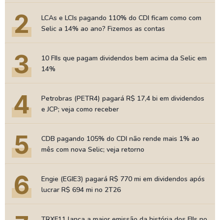
2
LCAs e LCIs pagando 110% do CDI ficam como com
Selic a 14% ao ano? Fizemos as contas
3
10 FIIs que pagam dividendos bem acima da Selic em
14%
4
Petrobras (PETR4) pagará R$ 17,4 bi em dividendos
e JCP; veja como receber
5
CDB pagando 105% do CDI não rende mais 1% ao
mês com nova Selic; veja retorno
6
Engie (EGIE3) pagará R$ 770 mi em dividendos após
lucrar R$ 694 mi no 2T26
TRXF11 lança a maior emissão da história dos FIIs no