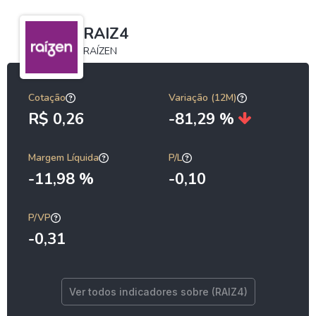
RAIZ4
RAÍZEN
Cotação
Variação (12M)
R$ 0,26
-81,29 %
Margem Líquida
P/L
-11,98 %
-0,10
P/VP
-0,31
Ver todos indicadores sobre (RAIZ4)