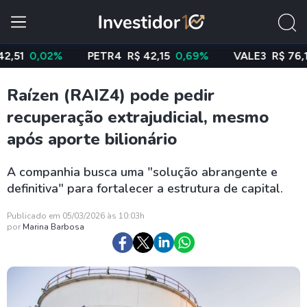
0,02%
PETR4
R$ 42,15
0,69%
VALE3
R$ 76,14
-0
Raízen (RAIZ4) pode pedir
recuperação extrajudicial, mesmo
após aporte bilionário
A companhia busca uma "solução abrangente e
definitiva" para fortalecer a estrutura de capital.
Publicado em 05/03/2026 às 10:03h
por
Marina Barbosa