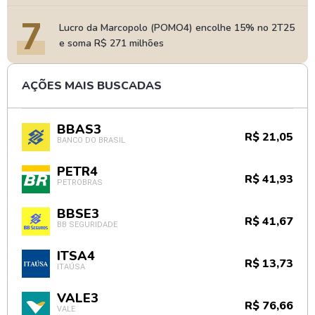
7
Lucro da Marcopolo (POMO4) encolhe 15% no 2T25
e soma R$ 271 milhões
AÇÕES MAIS BUSCADAS
BBAS3
R$ 21,05
BANCO DO BRASIL
PETR4
R$ 41,93
PETROBRAS
BBSE3
R$ 41,67
BB SEGURIDADE
ITSA4
R$ 13,73
ITAÚSA
VALE3
R$ 76,66
VALE