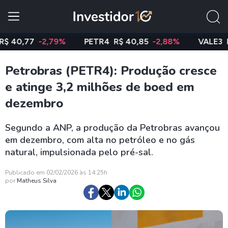
,77
-2,79%
PETR4
R$ 40,85
-2,88%
VALE3
R$ 74
Petrobras (PETR4): Produção cresce
e atinge 3,2 milhões de boed em
dezembro
Segundo a ANP, a produção da Petrobras avançou
em dezembro, com alta no petróleo e no gás
natural, impulsionada pelo pré-sal.
Publicado em 02/02/2026 às 14:25h
por
Matheus Silva