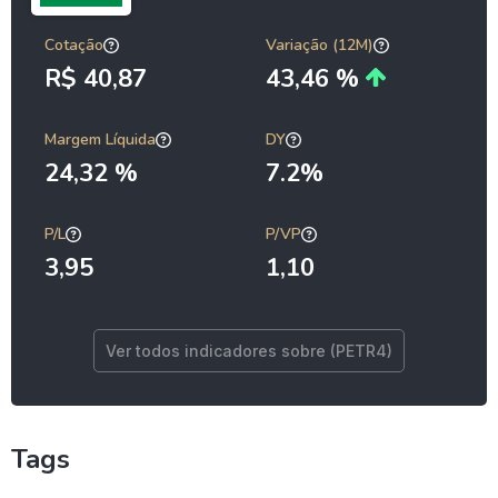
Cotação
Variação (12M)
R$ 40,87
43,46 %
Margem Líquida
DY
24,32 %
7.2%
P/L
P/VP
3,95
1,10
Ver todos indicadores sobre (PETR4)
Tags