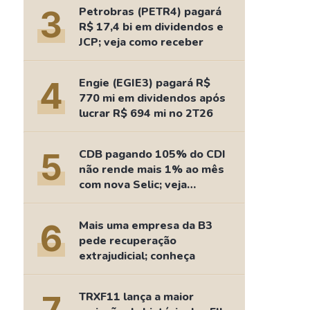
Comparador de Ativos
3
Petrobras (PETR4) pagará
As Ações Mais Buscadas
R$ 17,4 bi em dividendos e
JCP; veja como receber
Guia do Iniciante
4
Engie (EGIE3) pagará R$
770 mi em dividendos após
lucrar R$ 694 mi no 2T26
5
CDB pagando 105% do CDI
não rende mais 1% ao mês
com nova Selic; veja
retorno
6
Mais uma empresa da B3
pede recuperação
extrajudicial; conheça
TRXF11 lança a maior