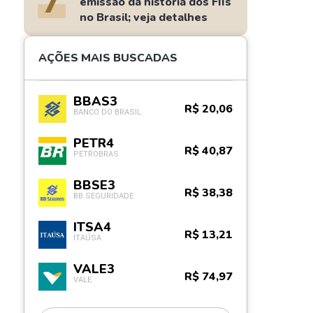
7
emissão da história dos FIIs
no Brasil; veja detalhes
AÇÕES MAIS BUSCADAS
BBAS3
R$ 20,06
BANCO DO BRASIL
PETR4
R$ 40,87
PETROBRAS
BBSE3
R$ 38,38
BB SEGURIDADE
ITSA4
R$ 13,21
ITAÚSA
VALE3
R$ 74,97
VALE