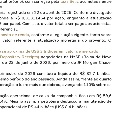
ital próprio), com correção pela
taxa Selic
acumulada entre
o.
ria registrada em 22 de abril de 2026. Conforme divulgado
ponde a R$ 0,31311454 por ação, enquanto a atualização
or papel. Com isso, o valor total a ser pago aos acionistas
ferencial.
mposto de renda
, conforme a legislação vigente, tanto sobre
o valor referente à atualização monetária do provento. O
.
se aproxima de US$ 3 trilhões em valor de mercado
epositary Receipts)
negociados na NYSE (Bolsa de Nova
ir de 29 de junho de 2026, por meio do JP Morgan Chase,
trimestre de 2026 com lucro líquido de R$ 32,7 bilhões,
mo período do ano passado. Ainda assim, frente ao quarto
uperação: o lucro mais que dobrou, avançando 110% sobre os
ração operacional de caixa da companhia, ficou em R$ 59,6
 2,4%. Mesmo assim, a petroleira destacou a manutenção de
operacional de R$ 44 bilhões (US$ 8,4 bilhões).