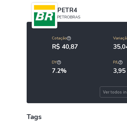
PETR4
PETROBRAS
Cotação
Variaçã
R$ 40,87
35,
DY
P/L
7.2%
3,95
Ver todos i
Tags