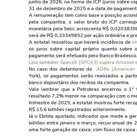
junho de 2026, na forma de JCP (juros sobre cap
31 de dezembro de 2025 e a data de pagament
A remuneração tem como base a posição acioná
pela companhia, o valor bruto do JCP corres
monetária pela Selic acrescenta R$ 0,02038398 p
será de R$ 0,33349852 por ação ordinária e pre
A estatal ressaltou que haverá incidência de
i
os juros sobre capital próprio quanto sobre 
pagamento será efetuado pelo Banco Bradesco
Leia também: SpaceX (SPCX3) supera Amazon e 
No caso dos detentores de
ADRs (American D
York), os pagamentos serão realizados a part
banco depositário dos recibos da companhia.
Vale lembrar que a Petrobras encerrou o 1º 
resultado 7,2% menor na comparação com o mes
trimestre de 2025, a estatal mostrou forte rec
R$ 15,6 bilhões registrados anteriormente.
Já o Ebitda ajustado, indicador que mede a ge
bilhões entre janeiro e março, recuo anual de
uma forte geração de caixa, com fluxo de caixa 