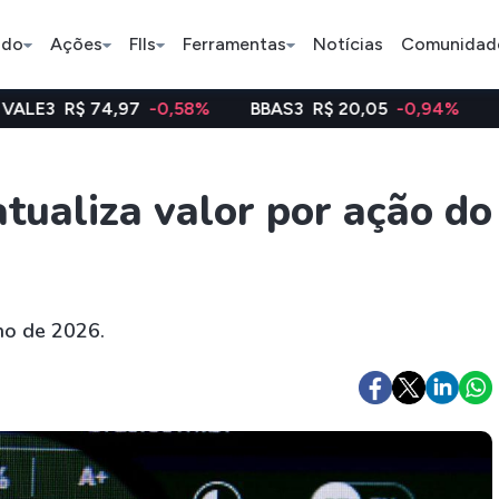
ado
Ações
FIIs
Ferramentas
Notícias
Comunidad
74,97
-0,58%
BBAS3
R$ 20,05
-0,94%
WEGE3
R$
Pe
tualiza valor por ação do
Ação
BDR
FII
Bradesco
JBS
TRXF11
ho de 2026.
ETFs
Stocks
Criptomo
BOVA11
Tesla
Bitcoin
IVVB11
Apple
Ethereum
SMAL11
Amazon
Binance C