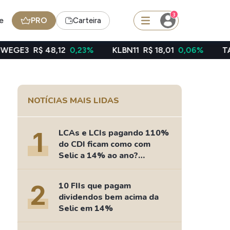
3
e
PRO
Carteira
 48,12
0,23%
KLBN11
R$ 18,01
0,06%
TAEE11
R$ 3
squisar
NOTÍCIAS MAIS LIDAS
Ferramenta
Dividendos
1
LCAs e LCIs pagando 110%
do CDI ficam como com
Selic a 14% ao ano?
Fizemos as contas
edas
Ideias
2
10 FIIs que pagam
Agenda de Dividendos
dividendos bem acima da
Radar do Dividendo Inteligente
Selic em 14%
oin - BNB
Carteiras Recomendadas