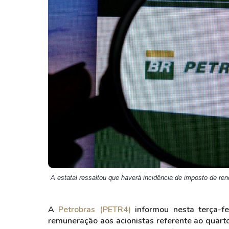
Weg
XPLG11
Klabin
KNRI11
Petrobrás
KNCR11
Ver todos
Ver todos
A estatal ressaltou que haverá incidência de imposto de re
A
Petrobras (PETR4)
informou nesta terça-fe
remuneração aos acionistas referente ao quar