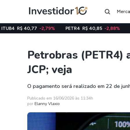
Merc
 40,77
-2,79%
PETR4
R$ 40,85
-2,88%
VALE3
R$ 
Petrobras (PETR4) a
Assuntos do momento
JCP; veja
Índice
Ação
Ibovespa
Petrobras
O pagamento será realizado em 22 de jun
Ações
FIIs
Publicado em 16/06/2026 às 11:34h
por
Elanny Vlaxio
Taesa
XPML11
Itausa
RECR11
Ambev
HGLG11