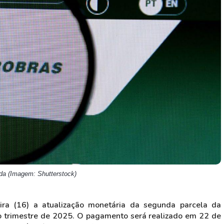
HASH11
Google
Dogecoin
GOLD11
Meta
Solana
XINA11
Coca-Cola
Cardano
Ver todos
Ver todos
Ver todos
nda (Imagem: Shutterstock)
ira (16) a atualização monetária da segunda parcela da
to trimestre de 2025. O pagamento será realizado em 22 de