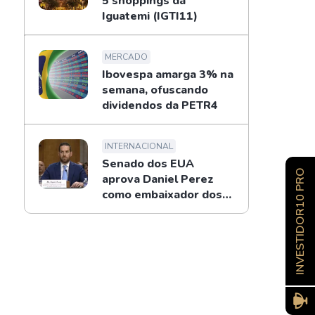
5 shoppings da
Iguatemi (IGTI11)
MERCADO
Ibovespa amarga 3% na
semana, ofuscando
dividendos da PETR4
INTERNACIONAL
Senado dos EUA
INVESTIDOR10 PRO
aprova Daniel Perez
como embaixador dos
EUA no Brasil