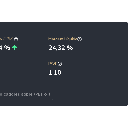
o (12M)
Margem Líquida
04 %
24,32 %
P/VP
1,10
ndicadores sobre (PETR4)