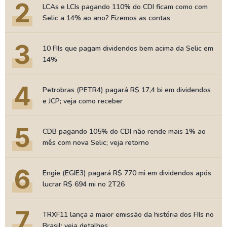
2
LCAs e LCIs pagando 110% do CDI ficam como com
Selic a 14% ao ano? Fizemos as contas
3
10 FIIs que pagam dividendos bem acima da Selic em
14%
4
Petrobras (PETR4) pagará R$ 17,4 bi em dividendos
e JCP; veja como receber
5
CDB pagando 105% do CDI não rende mais 1% ao
mês com nova Selic; veja retorno
6
Engie (EGIE3) pagará R$ 770 mi em dividendos após
lucrar R$ 694 mi no 2T26
7
TRXF11 lança a maior emissão da história dos FIIs no
Brasil; veja detalhes