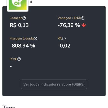
OI
Cotação
Variação (12M)
R$ 0,13
-76,36 %
Margem Líquida
P/L
-808,94 %
-0,02
P/VP
-
Ver todos indicadores sobre (OIBR3)
Tags