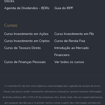
Stocks
Agenda de Dividendos - BDRs
Guia do IRPF
Cursos
Curso Investimento em Ações
Curso Investimento em FIIs
Curso Investimento em Criptos
Curso de Renda Fixa
Curso de Tesouro Direto
Introdução ao Mercado
Financeiro
Curso de Finanças Pessoais
Ver todos os cursos
O Investidor10 não tem como objetivo a recomendação e/ou sugestão de compra de ativos.
Nosso site possui caráter meramente informativo e educativo, sempre trazendo informações
de fontes públicas (B3, CVM e RI das empresas, etc.), deste modo, não nos responsabilizamos
por qualquer decisão que o investidor venha a tomar a partir das informações contidas em