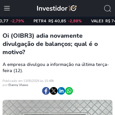
-2,79%
PETR4
R$ 40,85
-2,88%
VALE3
R$ 74,97
Oi (OIBR3) adia novamente
divulgação de balanços; qual é o
motivo?
A empresa divulgou a informação na última terça-
feira (12).
Publicado em 13/05/2026 às 10:48h
por
Elanny Vlaxio