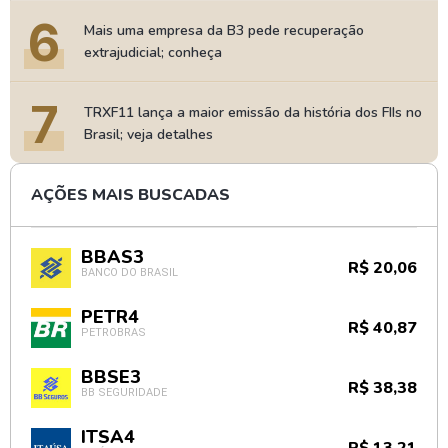
6
Mais uma empresa da B3 pede recuperação
extrajudicial; conheça
7
TRXF11 lança a maior emissão da história dos FIIs no
Brasil; veja detalhes
AÇÕES MAIS BUSCADAS
BBAS3
R$ 20,06
BANCO DO BRASIL
PETR4
R$ 40,87
PETROBRAS
BBSE3
R$ 38,38
BB SEGURIDADE
ITSA4