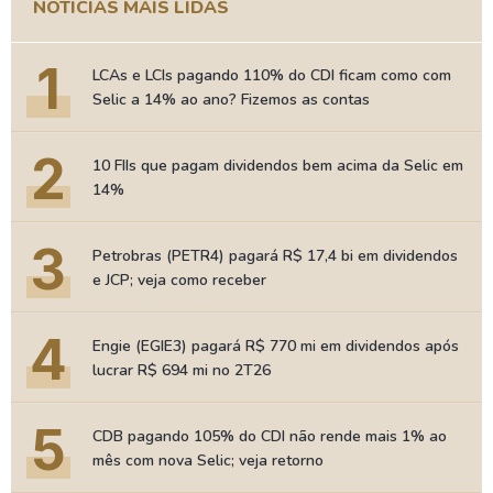
NOTÍCIAS MAIS LIDAS
1
LCAs e LCIs pagando 110% do CDI ficam como com
Selic a 14% ao ano? Fizemos as contas
2
10 FIIs que pagam dividendos bem acima da Selic em
14%
3
Petrobras (PETR4) pagará R$ 17,4 bi em dividendos
e JCP; veja como receber
4
Engie (EGIE3) pagará R$ 770 mi em dividendos após
lucrar R$ 694 mi no 2T26
5
CDB pagando 105% do CDI não rende mais 1% ao
mês com nova Selic; veja retorno