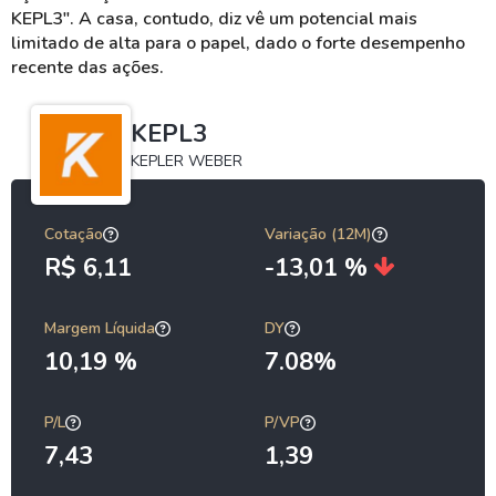
KEPL3". A casa, contudo, diz vê um potencial mais
limitado de alta para o papel, dado o forte desempenho
recente das ações.
KEPL3
KEPLER WEBER
Cotação
Variação (12M)
R$ 6,11
-13,01 %
Margem Líquida
DY
10,19 %
7.08%
P/L
P/VP
7,43
1,39