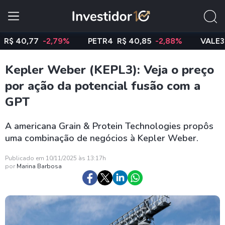
0,77
-2,79%
PETR4
R$ 40,85
-2,88%
VALE3
R$ 7
Kepler Weber (KEPL3): Veja o preço
por ação da potencial fusão com a
GPT
A americana Grain & Protein Technologies propôs
uma combinação de negócios à Kepler Weber.
Publicado em 10/11/2025 às 13:17h
por
Marina Barbosa