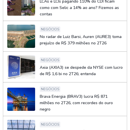
LCAs e LCIs pagando 110% do CDI ficam
como com Selic a 14% ao ano? Fizemos as
contas
NEGÓCIOS
No radar de Luiz Barsi, Auren (AURE3) toma
prejuízo de R$ 379 milhões no 2T26
NEGÓCIOS
Axia (AXIA3) se despede da NYSE com lucro
de R$ 1,6 bi no 2T26; entenda
NEGÓCIOS
Brava Energia (BRAV3) lucra R$ 871
milhões no 2T26, com recordes do ouro
negro
NEGÓCIOS