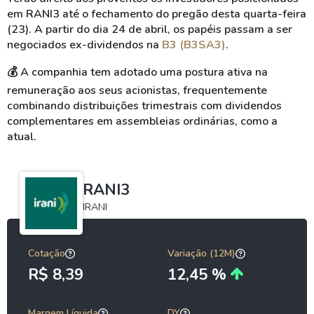
em RANI3 até o fechamento do pregão desta quarta-feira
(23). A partir do dia 24 de abril, os papéis passam a ser
negociados ex-dividendos na
B3 (B3SA3)
.
💰
A companhia tem adotado uma postura ativa na
remuneração aos seus acionistas, frequentemente
combinando distribuições trimestrais com dividendos
complementares em assembleias ordinárias, como a
atual.
RANI3
IRANI
Cotação
Variação (12M)
R$ 8,39
12,45 %
Margem Líquida
DY