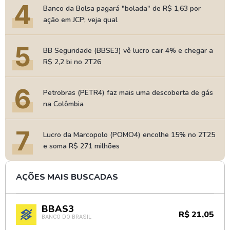
4
Banco da Bolsa pagará "bolada" de R$ 1,63 por
ação em JCP; veja qual
5
BB Seguridade (BBSE3) vê lucro cair 4% e chegar a
R$ 2,2 bi no 2T26
6
Petrobras (PETR4) faz mais uma descoberta de gás
na Colômbia
7
Lucro da Marcopolo (POMO4) encolhe 15% no 2T25
e soma R$ 271 milhões
AÇÕES MAIS BUSCADAS
BBAS3
R$ 21,05
BANCO DO BRASIL