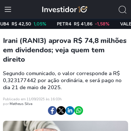
R$ 42,50
1,05%
PETR4
R$ 41,86
-1,58%
VALE3
R$
Irani (RANI3) aprova R$ 74,8 milhões
em dividendos; veja quem tem
direito
Segundo comunicado, o valor corresponde a R$
0,323177442 por ação ordinária, e será pago no
dia 21 de maio de 2025.
Publicado em 11/09/2025 às 16:03h
por
Matheus Silva