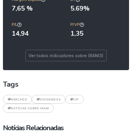
7,65 %
5.69%
P/L
P/VP
14,94
1,35
Ver todos indicadores sobre (RANI3)
Tags
MERCADO
DIVIDENDOS
JCP
NOTÍCIAS SOBRE IRANI
Notícias Relacionadas