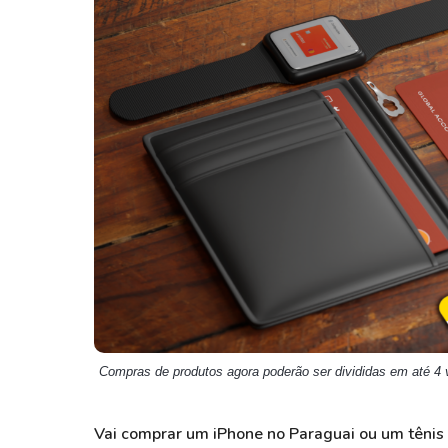
Weg
XPLG11
Klabin
KNRI11
Petrobrás
KNCR11
Ver todos
Ver todos
Compras de produtos agora poderão ser divididas em até 4
Vai comprar um iPhone no Paraguai ou um tênis 