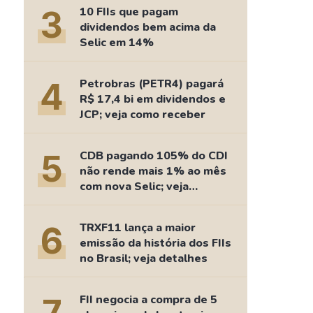
Comparador de Ativos
3
10 FIIs que pagam
As Ações Mais Buscadas
dividendos bem acima da
Selic em 14%
Guia do Iniciante
4
Petrobras (PETR4) pagará
R$ 17,4 bi em dividendos e
JCP; veja como receber
5
CDB pagando 105% do CDI
não rende mais 1% ao mês
com nova Selic; veja
retorno
6
TRXF11 lança a maior
emissão da história dos FIIs
no Brasil; veja detalhes
FII negocia a compra de 5