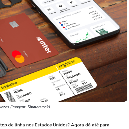
HASH11
Google
Dogecoin
GOLD11
Meta
Solana
XINA11
Coca-Cola
Cardano
Ver todos
Ver todos
Ver todos
 vezes (Imagem: Shutterstock)
top de linha nos Estados Unidos? Agora dá até para