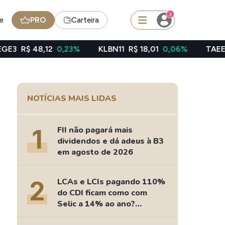
3
e
PRO
Carteira
2
0,23%
KLBN11
R$ 18,01
0,06%
TAEE11
R$ 39,49
squisar
NOTÍCIAS MAIS LIDAS
Ferramenta
Dividendos
1
FII não pagará mais
dividendos e dá adeus à B3
em agosto de 2026
edas
Ideias
2
LCAs e LCIs pagando 110%
Agenda de Dividendos
do CDI ficam como com
Radar do Dividendo Inteligente
Selic a 14% ao ano?
oin - BNB
Carteiras Recomendadas
Fizemos as contas