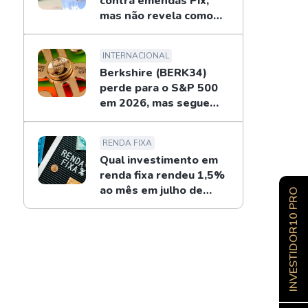
contra emendas Pix,
mas não revela como
combaterá
INTERNACIONAL
Berkshire (BERK34)
perde para o S&P 500
em 2026, mas segue
recompras de Buffett
RENDA FIXA
Qual investimento em
renda fixa rendeu 1,5%
ao mês em julho de
INVESTIDOR10 PRO
2026?