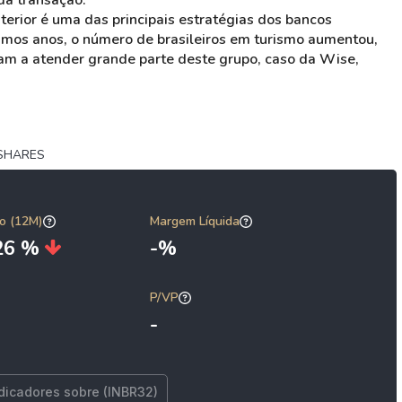
da transação.
terior é uma das principais estratégias dos bancos
ltimos anos, o número de brasileiros em turismo aumentou,
m a atender grande parte deste grupo, caso da Wise,
 SHARES
o (12M)
Margem Líquida
,26 %
-%
P/VP
-
ndicadores sobre (INBR32)