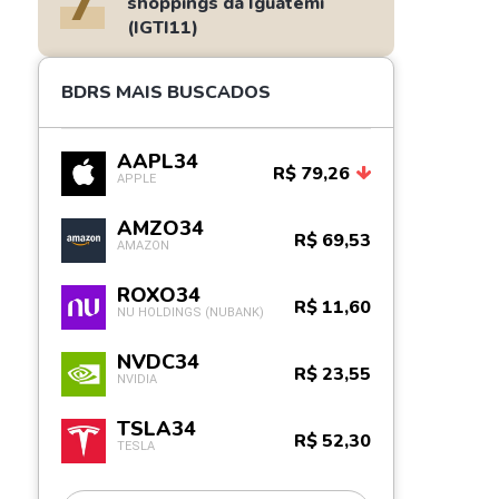
7
shoppings da Iguatemi
(IGTI11)
BDRS MAIS BUSCADOS
AAPL34
R$ 79,26
APPLE
AMZO34
R$ 69,53
AMAZON
ROXO34
R$ 11,60
NU HOLDINGS (NUBANK)
NVDC34
R$ 23,55
NVIDIA
TSLA34
R$ 52,30
TESLA