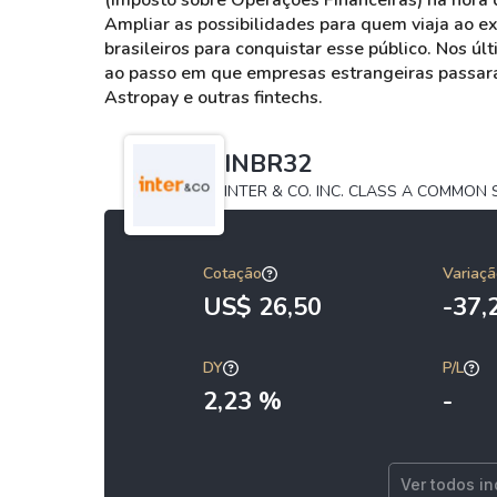
(Imposto sobre Operações Financeiras) na hora 
Ampliar as possibilidades para quem viaja ao ex
brasileiros para conquistar esse público. Nos ú
ao passo em que empresas estrangeiras passara
Astropay e outras fintechs.
INBR32
INTER & CO. INC. CLASS A COMMON
Cotação
Variaçã
US$ 26,50
-37
DY
P/L
2,23 %
-
Ver todos i