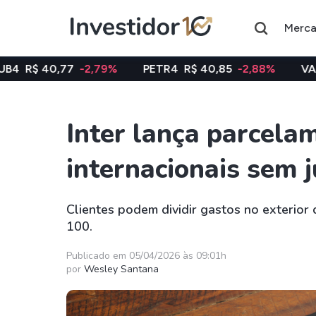
Merc
7
-2,79%
PETR4
R$ 40,85
-2,88%
VALE3
R$ 74,9
Inter lança parcela
Assuntos do momento
internacionais sem 
Índice
Ação
Ibovespa
Petrobras
Clientes podem dividir gastos no exterior 
100.
Ações
FIIs
Taesa
XPML11
Publicado em 05/04/2026 às 09:01h
por
Wesley Santana
Itausa
RECR11
Ambev
HGLG11