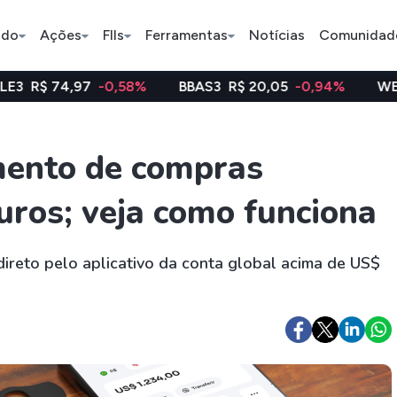
ado
Ações
FIIs
Ferramentas
Notícias
Comunidad
7
-0,58%
BBAS3
R$ 20,05
-0,94%
WEGE3
R$ 48,1
Pe
mento de compras
juros; veja como funciona
Ação
BDR
FII
Bradesco
JBS
TRXF11
direto pelo aplicativo da conta global acima de US$
ETFs
Stocks
Criptomo
BOVA11
Tesla
Bitcoin
IVVB11
Apple
Ethereum
SMAL11
Amazon
Binance C