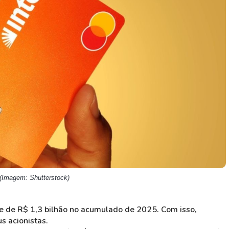
HASH11
Google
Dogecoin
GOLD11
Meta
Solana
XINA11
Coca-Cola
Cardano
Ver todos
Ver todos
Ver todos
 (Imagem: Shutterstock)
e de R$ 1,3 bilhão no acumulado de 2025. Com isso,
s acionistas.