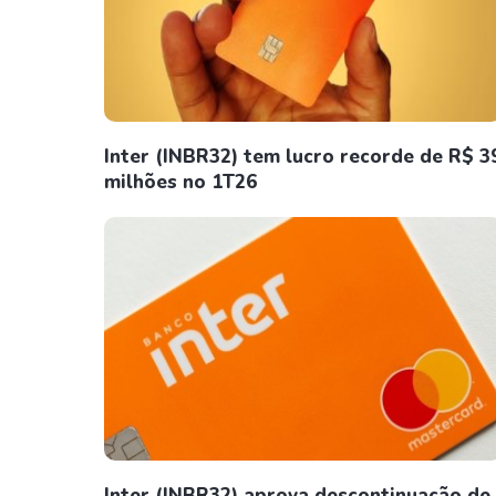
Inter (INBR32) tem lucro recorde de R$ 3
milhões no 1T26
Inter (INBR32) aprova descontinuação de