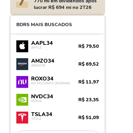
7
770 mi em dividendos após
lucrar R$ 694 mi no 2T26
BDRS MAIS BUSCADOS
AAPL34
R$ 79,50
APPLE
AMZO34
R$ 69,52
AMAZON
ROXO34
R$ 11,97
NU HOLDINGS (NUBANK)
NVDC34
R$ 23,35
NVIDIA
TSLA34
R$ 51,09
TESLA