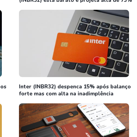
(INBR32) está barato e projeta alta de 73%
tos
Inter (INBR32) despenca 15% após balanço
forte mas com alta na inadimplência