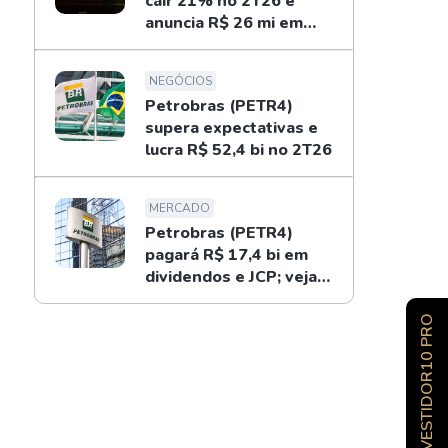
cair 21% no 2T26 e
anuncia R$ 26 mi em
dividendos
NEGÓCIOS
Petrobras (PETR4)
supera expectativas e
lucra R$ 52,4 bi no 2T26
MERCADO
Petrobras (PETR4)
pagará R$ 17,4 bi em
dividendos e JCP; veja
como receber
INVESTIDOR10 PRO