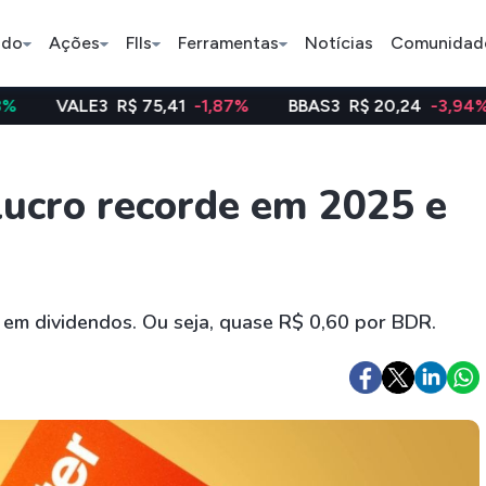
ado
Ações
FIIs
Ferramentas
Notícias
Comunidad
3
R$ 75,41
-1,87%
BBAS3
R$ 20,24
-3,94%
WEGE3
Pe
lucro recorde em 2025 e
Índice
Ação
Ação
Bradesco
Petrobras
Axia
 em dividendos. Ou seja, quase R$ 0,60 por BDR.
ETFs
Stocks
Criptomo
BOVA11
Tesla
Bitcoin
IVVB11
Apple
Ethereum
SMAL11
Amazon
Binance C