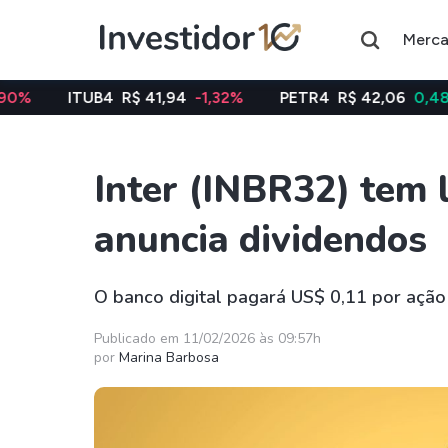
Merc
B4
R$ 41,94
-1,32%
PETR4
R$ 42,06
0,48%
VALE
Inter (INBR32) tem 
Assuntos do momento
anuncia dividendos
Índice
Índice
Ibovespa
Selic
O banco digital pagará US$ 0,11 por ação
Ações
FIIs
Publicado em 11/02/2026 às 09:57h
por
Marina Barbosa
Taesa
XPML11
Itausa
RECR11
Ambev
HGLG11