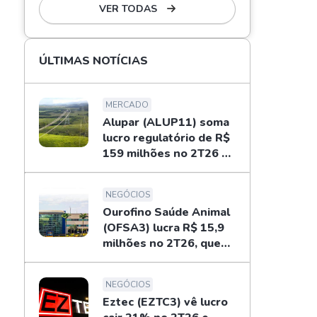
VER TODAS
ÚLTIMAS NOTÍCIAS
MERCADO
Alupar (ALUP11) soma
lucro regulatório de R$
159 milhões no 2T26 e
libera dividendos
NEGÓCIOS
Ourofino Saúde Animal
(OFSA3) lucra R$ 15,9
milhões no 2T26, queda
de 33%
NEGÓCIOS
Eztec (EZTC3) vê lucro