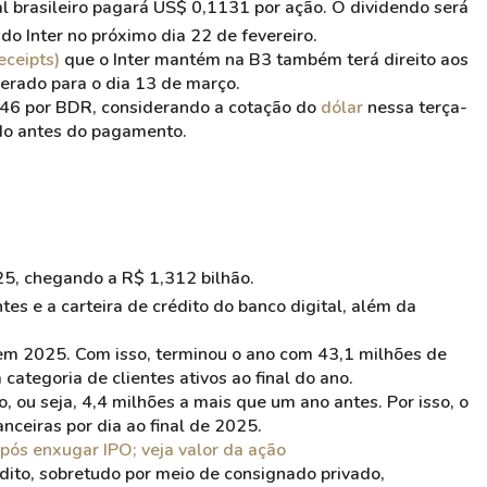
al brasileiro pagará US$ 0,1131 por ação. O dividendo será
do Inter no próximo dia 22 de fevereiro.
eceipts)
que o Inter mantém na B3 também terá direito aos
erado para o dia 13 de março.
946 por BDR, considerando a cotação do
dólar
nessa terça-
ado antes do pagamento.
25, chegando a R$ 1,312 bilhão.
es e a carteira de crédito do banco digital, além da
 em 2025. Com isso, terminou o ano com 43,1 milhões de
categoria de clientes ativos ao final do ano.
 ou seja, 4,4 milhões a mais que um ano antes. Por isso, o
nceiras por dia ao final de 2025.
pós enxugar IPO; veja valor da ação
dito, sobretudo por meio de consignado privado,