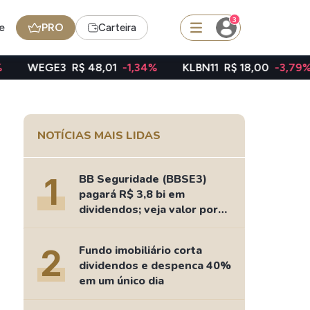
3
e
PRO
Carteira
R$ 48,01
-1,34%
KLBN11
R$ 18,00
-3,79%
TAEE11
squisar
NOTÍCIAS MAIS LIDAS
FII
TRXF11
1
BB Seguridade (BBSE3)
pagará R$ 3,8 bi em
dividendos; veja valor por
ação
edas
Ideias
2
Fundo imobiliário corta
Agenda de Dividendos
dividendos e despenca 40%
Radar do Dividendo Inteligente
em um único dia
oin - BNB
Carteiras Recomendadas