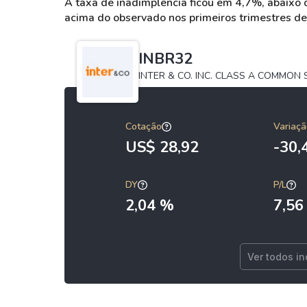
A taxa de inadimplência ficou em 4,7%, abaixo 
acima do observado nos primeiros trimestres d
INBR32
INTER & CO. INC. CLASS A COMMON
Cotação
Variaçã
US$ 28,92
-30
DY
P/L
2,04 %
7,56
Ver todos i