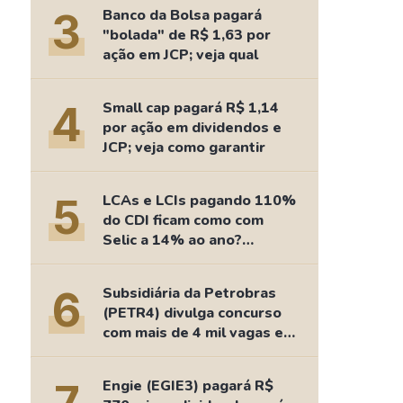
Comparador de Ativos
3
Banco da Bolsa pagará
As Ações Mais Buscadas
"bolada" de R$ 1,63 por
ação em JCP; veja qual
Guia do Iniciante
4
Small cap pagará R$ 1,14
por ação em dividendos e
JCP; veja como garantir
5
LCAs e LCIs pagando 110%
do CDI ficam como com
Selic a 14% ao ano?
Fizemos as contas
6
Subsidiária da Petrobras
(PETR4) divulga concurso
com mais de 4 mil vagas e
salários de até R$ 15 mil
Engie (EGIE3) pagará R$