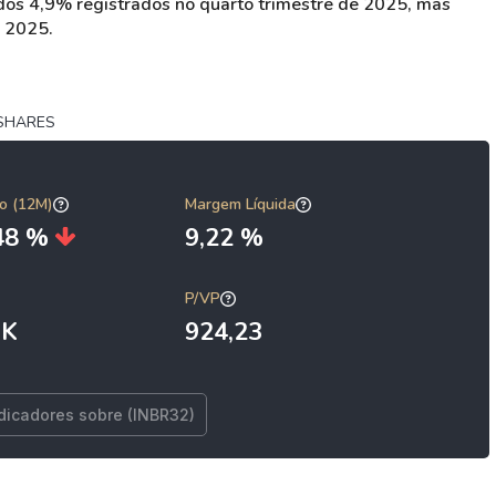
dos 4,9% registrados no quarto trimestre de 2025, mas
e 2025.
 SHARES
o (12M)
Margem Líquida
,48 %
9,22 %
P/VP
 K
924,23
ndicadores sobre (INBR32)