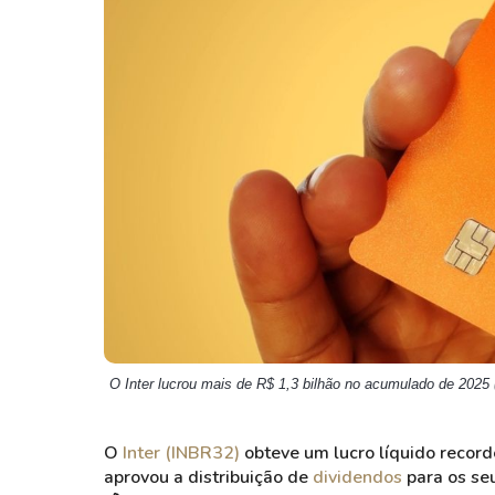
Weg
XPLG11
Klabin
KNRI11
Petrobrás
KNCR11
Ver todos
Ver todos
O Inter lucrou mais de R$ 1,3 bilhão no acumulado de 2025
O
Inter (INBR32)
obteve um lucro líquido record
aprovou a distribuição de
dividendos
para os seu