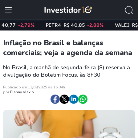
7
-2,79%
PETR4
R$ 40,85
-2,88%
VALE3
R$ 74,9
Inflação no Brasil e balanças
comerciais; veja a agenda da semana
No Brasil, a manhã de segunda-feira (8) reserva a
divulgação do Boletim Focus, às 8h30.
Publicado em 11/09/2025 às 16:04h
por
Elanny Vlaxio