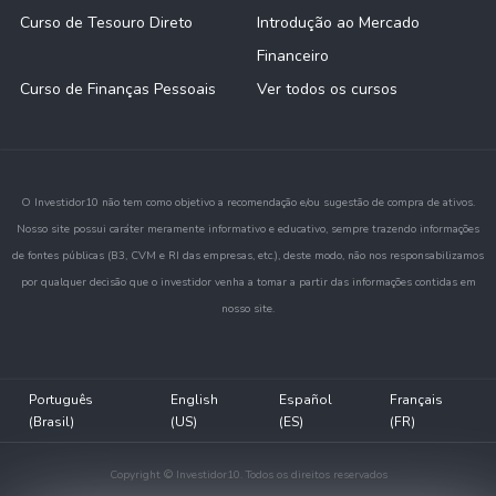
Curso de Tesouro Direto
Introdução ao Mercado
Financeiro
Curso de Finanças Pessoais
Ver todos os cursos
O Investidor10 não tem como objetivo a recomendação e/ou sugestão de compra de ativos.
Nosso site possui caráter meramente informativo e educativo, sempre trazendo informações
de fontes públicas (B3, CVM e RI das empresas, etc.), deste modo, não nos responsabilizamos
por qualquer decisão que o investidor venha a tomar a partir das informações contidas em
nosso site.
Português
English
Español
Français
(Brasil)
(US)
(ES)
(FR)
Copyright © Investidor10. Todos os direitos reservados