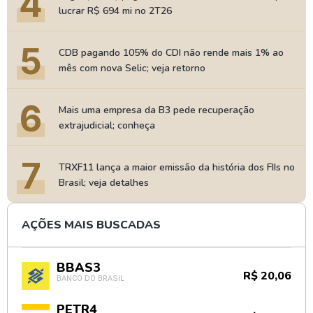
4
lucrar R$ 694 mi no 2T26
5
CDB pagando 105% do CDI não rende mais 1% ao
mês com nova Selic; veja retorno
6
Mais uma empresa da B3 pede recuperação
extrajudicial; conheça
7
TRXF11 lança a maior emissão da história dos FIIs no
Brasil; veja detalhes
AÇÕES MAIS BUSCADAS
BBAS3
R$ 20,06
BANCO DO BRASIL
PETR4