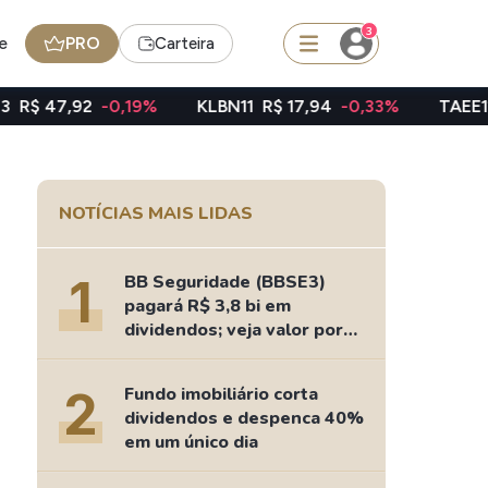
3
e
PRO
Carteira
-0,19%
KLBN11
R$ 17,94
-0,33%
TAEE11
R$ 39,00
squisar
NOTÍCIAS MAIS LIDAS
Ferramenta
Dividendos
1
BB Seguridade (BBSE3)
pagará R$ 3,8 bi em
dividendos; veja valor por
ação
edas
Ideias
2
Fundo imobiliário corta
Agenda de Dividendos
dividendos e despenca 40%
Radar do Dividendo Inteligente
em um único dia
oin - BNB
Carteiras Recomendadas