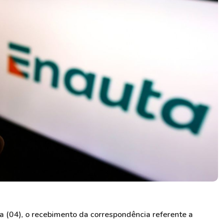
HASH11
Google
Dogecoin
GOLD11
Meta
Solana
XINA11
Coca-Cola
Cardano
Ver todos
Ver todos
Ver todos
a (04), o recebimento da correspondência referente a