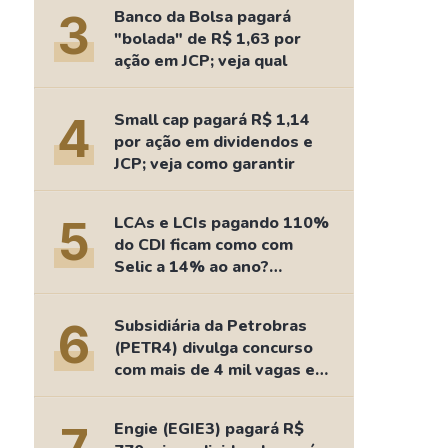
Comparador de Ativos
3
Banco da Bolsa pagará
As Ações Mais Buscadas
"bolada" de R$ 1,63 por
ação em JCP; veja qual
Guia do Iniciante
4
Small cap pagará R$ 1,14
por ação em dividendos e
JCP; veja como garantir
5
LCAs e LCIs pagando 110%
do CDI ficam como com
Selic a 14% ao ano?
Fizemos as contas
6
Subsidiária da Petrobras
(PETR4) divulga concurso
com mais de 4 mil vagas e
salários de até R$ 15 mil
Engie (EGIE3) pagará R$