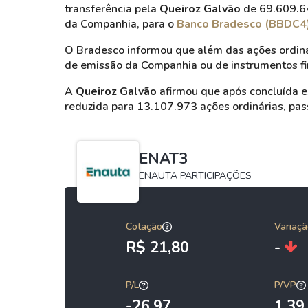
transferência pela
Queiroz Galvão
de 69.609.64
da Companhia, para o
Banco Bradesco (BBDC4
O Bradesco informou que além das ações ordinári
de emissão da Companhia ou de instrumentos fin
A
Queiroz Galvão
afirmou que após concluída es
reduzida para 13.107.973 ações ordinárias, pas
ENAT3
ENAUTA PARTICIPAÇÕES
Cotação
Variaçã
R$ 21,80
-
P/L
P/VP
-26,97
1,39