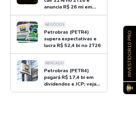
cair 21% no 2T26 e
anuncia R$ 26 mi em
dividendos
NEGÓCIOS
Petrobras (PETR4)
INVESTIDOR10 PRO
supera expectativas e
lucra R$ 52,4 bi no 2T26
MERCADO
Petrobras (PETR4)
pagará R$ 17,4 bi em
dividendos e JCP; veja
como receber