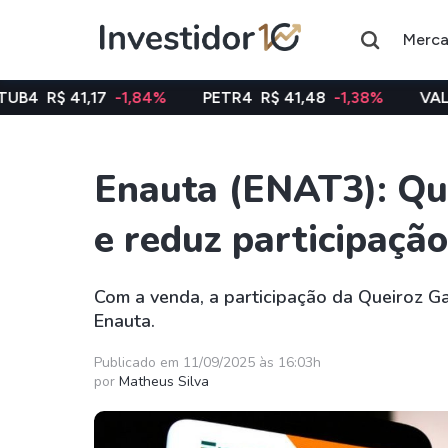
Merc
,17
-1,84%
PETR4
R$ 41,48
-1,38%
VALE3
R$ 75,4
Enauta (ENAT3): Qu
Assuntos do momento
e reduz participaçã
Índice
Ação
Ibovespa
Petrobras
Com a venda, a participação da Queiroz Ga
Enauta.
Ações
FIIs
Taesa
XPML11
Publicado em 11/09/2025 às 16:03h
por
Matheus Silva
Itausa
RECR11
Ambev
HGLG11