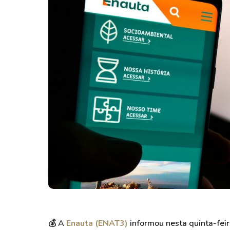
Weg
XPLG11
Klabin
KNRI11
Petrobrás
KNCR11
Ver todos
Ver todos
💰
A
Enauta (ENAT3)
informou nesta quinta-feir