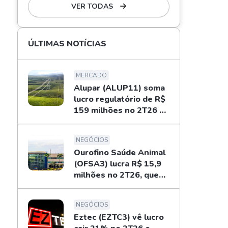
VER TODAS
ÚLTIMAS NOTÍCIAS
MERCADO
Alupar (ALUP11) soma
lucro regulatório de R$
159 milhões no 2T26 e
libera dividendos
NEGÓCIOS
Ourofino Saúde Animal
(OFSA3) lucra R$ 15,9
milhões no 2T26, queda
de 33%
NEGÓCIOS
Eztec (EZTC3) vê lucro