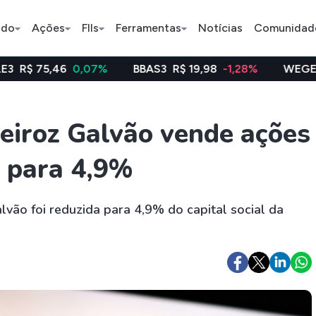
ado
Ações
FIIs
Ferramentas
Notícias
Comunidad
6
0,07%
BBAS3
R$ 19,98
-1,28%
WEGE3
R$ 47,92
Pe
eiroz Galvão vende ações
o para 4,9%
Ação
BDR
FII
Bradesco
JBS
TRXF11
lvão foi reduzida para 4,9% do capital social da
ETFs
Stocks
Criptomo
BOVA11
Tesla
Bitcoin
IVVB11
Apple
Ethereum
SMAL11
Amazon
Binance C