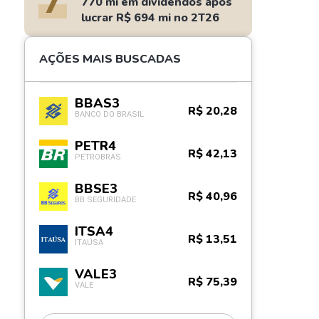
7
770 mi em dividendos após
lucrar R$ 694 mi no 2T26
AÇÕES MAIS BUSCADAS
BBAS3
R$ 20,28
BANCO DO BRASIL
PETR4
R$ 42,13
PETROBRAS
BBSE3
R$ 40,96
BB SEGURIDADE
ITSA4
R$ 13,51
ITAÚSA
VALE3
R$ 75,39
VALE