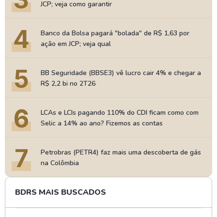
JCP; veja como garantir
4
Banco da Bolsa pagará "bolada" de R$ 1,63 por
ação em JCP; veja qual
5
BB Seguridade (BBSE3) vê lucro cair 4% e chegar a
R$ 2,2 bi no 2T26
6
LCAs e LCIs pagando 110% do CDI ficam como com
Selic a 14% ao ano? Fizemos as contas
7
Petrobras (PETR4) faz mais uma descoberta de gás
na Colômbia
BDRS MAIS BUSCADOS