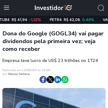
R$ 41,94
-1,32%
PETR4
R$ 42,06
0,48%
VALE3
R
Dona do Google (GOGL34) vai pagar
dividendos pela primeira vez; veja
como receber
Empresa teve lucro de US$ 23 trilhões no 1T24
Publicado em 11/09/2025 às 16:03h
por
Wesley Santana