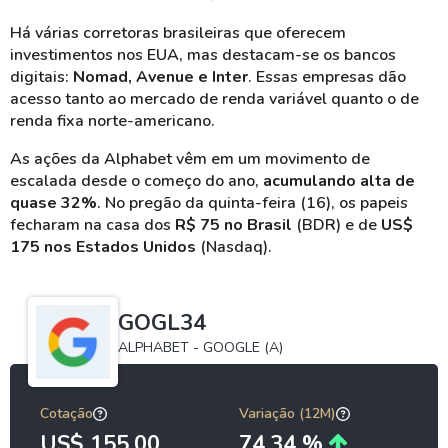
Há várias corretoras brasileiras que oferecem
investimentos nos EUA, mas destacam-se os bancos
digitais:
Nomad, Avenue e Inter
. Essas empresas dão
acesso tanto ao mercado de renda variável quanto o de
renda fixa norte-americano.
As ações da Alphabet vêm em um movimento de
escalada desde o começo do ano,
acumulando alta de
quase 32%
. No pregão da quinta-feira (16), os papeis
fecharam na casa dos
R$ 75 no Brasil
(BDR) e de
US$
175 nos Estados Unidos
(Nasdaq).
GOGL34
ALPHABET - GOOGLE (A)
Cotação
Variação (12M)
US$ 155,00
74,34 %