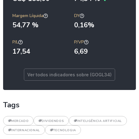
Margem Líquida
DY
54,77 %
0,16%
P/L
P/VP
17,54
6,69
Ver todos indicadores sobre (GOGL34)
Tags
MERCADO
DIVIDENDOS
INTELIGÊNCIA ARTIFICIAL
INTERNACIONAL
TECNOLOGIA