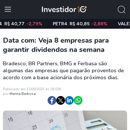
40,77
-2,79%
PETR4
R$ 40,85
-2,88%
VALE3
R$ 
Data com: Veja 8 empresas para
garantir dividendos na semana
Bradesco, BR Partners, BMG e Ferbasa são
algumas das empresas que pagarão proventos de
acordo com a base acionária dos próximos dias.
Publicado em 11/09/2025 às 16:03h
por
Marina Barbosa