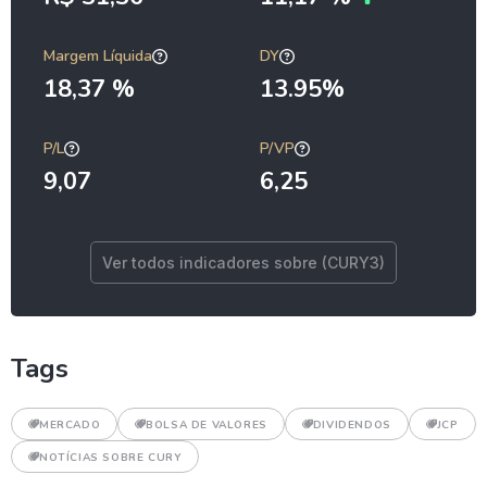
Margem Líquida
DY
18,37 %
13.95%
P/L
P/VP
9,07
6,25
Ver todos indicadores sobre (CURY3)
Tags
MERCADO
BOLSA DE VALORES
DIVIDENDOS
JCP
NOTÍCIAS SOBRE CURY