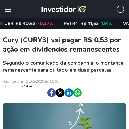
4
R$ 40,62
-0,37%
PETR4
R$ 41,63
1,91%
VALE3
Cury (CURY3) vai pagar R$ 0,53 por
ação em dividendos remanescentes
Segundo o comunicado da companhia, o montante
remanescente será quitado em duas parcelas.
Publicado em 11/09/2025 às 16:03h
por
Matheus Silva