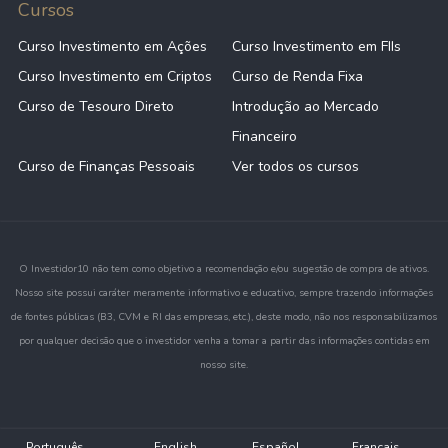
Cursos
Curso Investimento em Ações
Curso Investimento em FIIs
Curso Investimento em Criptos
Curso de Renda Fixa
Curso de Tesouro Direto
Introdução ao Mercado
Financeiro
Curso de Finanças Pessoais
Ver todos os cursos
O Investidor10 não tem como objetivo a recomendação e/ou sugestão de compra de ativos.
Nosso site possui caráter meramente informativo e educativo, sempre trazendo informações
de fontes públicas (B3, CVM e RI das empresas, etc.), deste modo, não nos responsabilizamos
por qualquer decisão que o investidor venha a tomar a partir das informações contidas em
nosso site.
Português
English
Español
Français