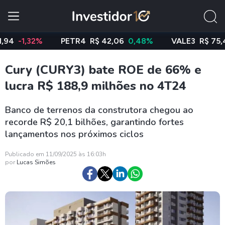
1,32%
PETR4
R$ 42,06
0,48%
VALE3
R$ 75,41
-1
Cury (CURY3) bate ROE de 66% e
lucra R$ 188,9 milhões no 4T24
Banco de terrenos da construtora chegou ao
recorde R$ 20,1 bilhões, garantindo fortes
lançamentos nos próximos ciclos
Publicado em 11/09/2025 às 16:03h
por
Lucas Simões