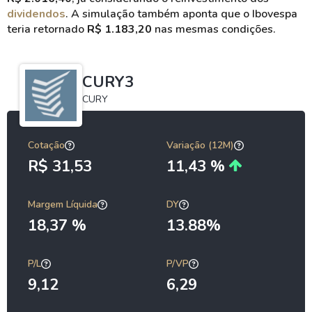
dividendos
. A simulação também aponta que o Ibovespa
teria retornado
R$ 1.183,20
nas mesmas condições.
CURY3
CURY
Cotação
Variação (12M)
R$ 31,53
11,43 %
Margem Líquida
DY
18,37 %
13.88%
P/L
P/VP
9,12
6,29