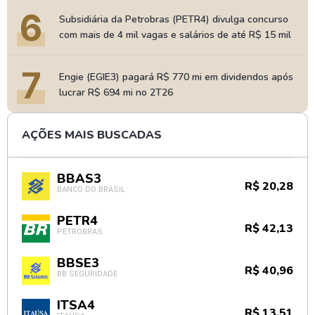
6
Subsidiária da Petrobras (PETR4) divulga concurso
com mais de 4 mil vagas e salários de até R$ 15 mil
7
Engie (EGIE3) pagará R$ 770 mi em dividendos após
lucrar R$ 694 mi no 2T26
AÇÕES MAIS BUSCADAS
BBAS3
R$ 20,28
BANCO DO BRASIL
PETR4
R$ 42,13
PETROBRAS
BBSE3
R$ 40,96
BB SEGURIDADE
ITSA4
R$ 13,51