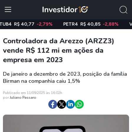
4
R$ 40,77
-2,79%
PETR4
R$ 40,85
-2,88%
VALE
Controladora da Arezzo (ARZZ3)
vende R$ 112 mi em ações da
empresa em 2023
De janeiro a dezembro de 2023, posição da família
Birman na companhia caiu 1,5%
Publicado em 11/09/2025 às 16:02h
por
Juliano Passaro