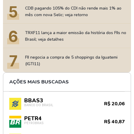
5
CDB pagando 105% do CDI não rende mais 1% ao
mês com nova Selic; veja retorno
6
TRXF11 lança a maior emissão da história dos FIIs no
Brasil; veja detalhes
7
FII negocia a compra de 5 shoppings da Iguatemi
(IGTI11)
AÇÕES MAIS BUSCADAS
BBAS3
R$ 20,06
BANCO DO BRASIL
PETR4
R$ 40,87
PETROBRAS