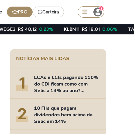
3
e
PRO
Carteira
8,12
0,23%
KLBN11
R$ 18,01
0,06%
TAEE11
R$ 39,
squisar
NOTÍCIAS MAIS LIDAS
Ferramenta
Dividendos
1
LCAs e LCIs pagando 110%
do CDI ficam como com
Selic a 14% ao ano?
Fizemos as contas
edas
Ideias
2
10 FIIs que pagam
Agenda de Dividendos
dividendos bem acima da
Radar do Dividendo Inteligente
Selic em 14%
oin - BNB
Carteiras Recomendadas