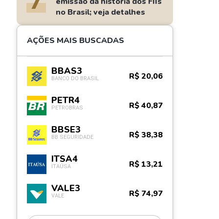
7
emissão da história dos FIIs
no Brasil; veja detalhes
AÇÕES MAIS BUSCADAS
BBAS3
R$ 20,06
BANCO DO BRASIL
PETR4
R$ 40,87
PETROBRAS
BBSE3
R$ 38,38
BB SEGURIDADE
ITSA4
R$ 13,21
ITAÚSA
VALE3
R$ 74,97
VALE