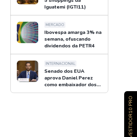
5 shoppings da
Iguatemi (IGTI11)
MERCADO
Ibovespa amarga 3% na
semana, ofuscando
dividendos da PETR4
INTERNACIONAL
Senado dos EUA
aprova Daniel Perez
como embaixador dos
EUA no Brasil
INVESTIDOR10 PRO