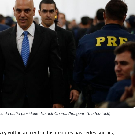
HASH11
Google
Dogecoin
GOLD11
Meta
Solana
XINA11
Coca-Cola
Cardano
Ver todos
Ver todos
Ver todos
rno do então presidente Barack Obama (Imagem: Shutterstock)
sky
voltou ao centro dos debates nas redes sociais,