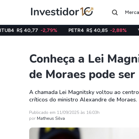
Merc
,77
-2,79%
PETR4
R$ 40,85
-2,88%
VALE3
R$ 74
Conheça a Lei Magn
Assuntos do momento
de Moraes pode ser
Índice
Ação
Ibovespa
Petrobras
A chamada Lei Magnitsky voltou ao centro
críticos do ministro Alexandre de Moraes.
Ações
FIIs
Taesa
XPML11
Publicado em 11/09/2025 às 16:03h
por
Matheus Silva
Itausa
RECR11
Ambev
HGLG11