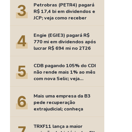
Comparador de Ativos
3
Petrobras (PETR4) pagará
As Ações Mais Buscadas
R$ 17,4 bi em dividendos e
JCP; veja como receber
Guia do Iniciante
4
Engie (EGIE3) pagará R$
770 mi em dividendos após
lucrar R$ 694 mi no 2T26
5
CDB pagando 105% do CDI
não rende mais 1% ao mês
com nova Selic; veja
retorno
6
Mais uma empresa da B3
pede recuperação
extrajudicial; conheça
TRXF11 lança a maior