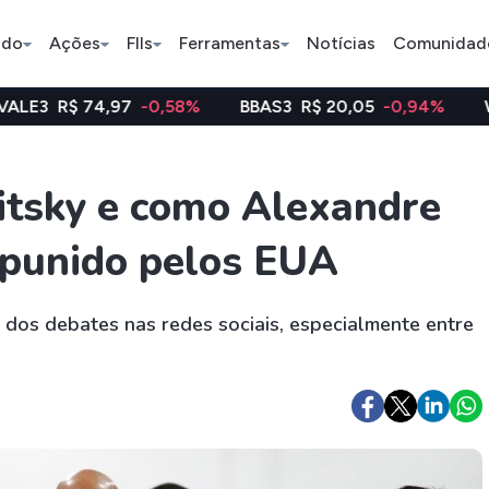
ado
Ações
FIIs
Ferramentas
Notícias
Comunidad
,97
-0,58%
BBAS3
R$ 20,05
-0,94%
WEGE3
R$ 4
Pe
itsky e como Alexandre
 punido pelos EUA
Ação
BDR
FII
Bradesco
JBS
TRXF11
 dos debates nas redes sociais, especialmente entre
ETFs
Stocks
Criptomo
BOVA11
Tesla
Bitcoin
IVVB11
Apple
Ethereum
SMAL11
Amazon
Binance C