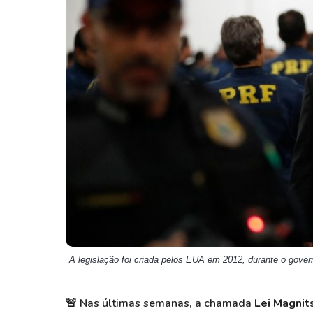
Weg
XPLG11
Klabin
KNRI11
Petrobrás
KNCR11
Ver todos
Ver todos
A legislação foi criada pelos EUA em 2012, durante o gove
🚨
Nas últimas semanas, a chamada
Lei Magnit