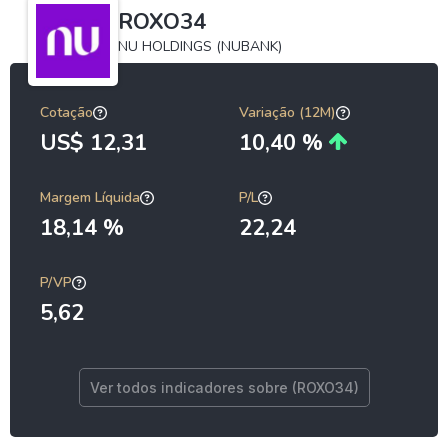
ROXO34
NU HOLDINGS (NUBANK)
Cotação
Variação (12M)
US$ 12,31
10,40 %
Margem Líquida
P/L
18,14 %
22,24
P/VP
5,62
Ver todos indicadores sobre (ROXO34)