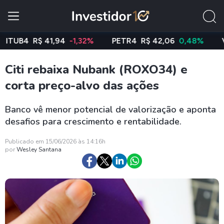
B4
R$ 41,94
-1,32%
PETR4
R$ 42,06
0,48%
VALE
Citi rebaixa Nubank (ROXO34) e
corta preço-alvo das ações
Banco vê menor potencial de valorização e aponta
desafios para crescimento e rentabilidade.
Publicado em 15/06/2026 às 14:16h
por
Wesley Santana