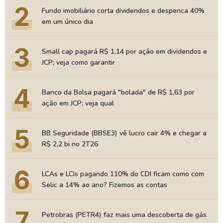
2
Fundo imobiliário corta dividendos e despenca 40%
em um único dia
3
Small cap pagará R$ 1,14 por ação em dividendos e
JCP; veja como garantir
4
Banco da Bolsa pagará "bolada" de R$ 1,63 por
ação em JCP; veja qual
5
BB Seguridade (BBSE3) vê lucro cair 4% e chegar a
R$ 2,2 bi no 2T26
6
LCAs e LCIs pagando 110% do CDI ficam como com
Selic a 14% ao ano? Fizemos as contas
7
Petrobras (PETR4) faz mais uma descoberta de gás