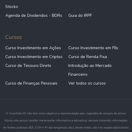
Stocks
Agenda de Dividendos - BDRs
Guia do IRPF
Cursos
Curso Investimento em Ações
Curso Investimento em FIIs
Curso Investimento em Criptos
Curso de Renda Fixa
Curso de Tesouro Direto
Introdução ao Mercado
Financeiro
Curso de Finanças Pessoais
Ver todos os cursos
O Investidor10 não tem como objetivo a recomendação e/ou sugestão de compra de ativos.
Nosso site possui caráter meramente informativo e educativo, sempre trazendo informações
de fontes públicas (B3, CVM e RI das empresas, etc.), deste modo, não nos responsabilizamos