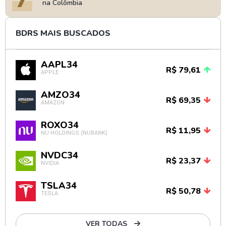
na Colômbia
BDRS MAIS BUSCADOS
AAPL34
R$ 79,61
APPLE
AMZO34
R$ 69,35
AMAZON
ROXO34
R$ 11,95
NU HOLDINGS (NUBANK)
NVDC34
R$ 23,37
NVIDIA
TSLA34
R$ 50,78
TESLA
VER TODAS