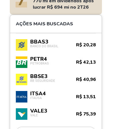
7
770 mi em dividendos após
lucrar R$ 694 mi no 2T26
AÇÕES MAIS BUSCADAS
BBAS3
R$ 20,28
BANCO DO BRASIL
PETR4
R$ 42,13
PETROBRAS
BBSE3
R$ 40,96
BB SEGURIDADE
ITSA4
R$ 13,51
ITAÚSA
VALE3
R$ 75,39
VALE