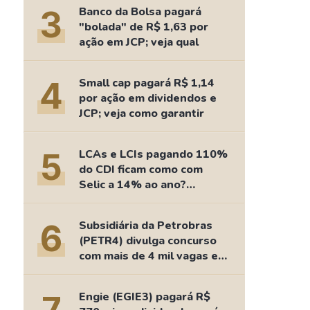
Comparador de Ativos
3
Banco da Bolsa pagará
As Ações Mais Buscadas
"bolada" de R$ 1,63 por
ação em JCP; veja qual
Guia do Iniciante
4
Small cap pagará R$ 1,14
por ação em dividendos e
JCP; veja como garantir
5
LCAs e LCIs pagando 110%
do CDI ficam como com
Selic a 14% ao ano?
Fizemos as contas
6
Subsidiária da Petrobras
(PETR4) divulga concurso
com mais de 4 mil vagas e
salários de até R$ 15 mil
Engie (EGIE3) pagará R$