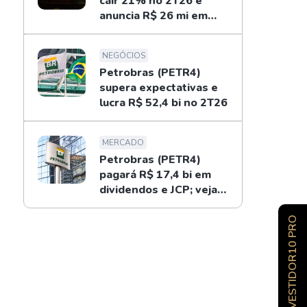
cair 21% no 2T26 e
anuncia R$ 26 mi em
dividendos
NEGÓCIOS
Petrobras (PETR4)
supera expectativas e
lucra R$ 52,4 bi no 2T26
MERCADO
Petrobras (PETR4)
pagará R$ 17,4 bi em
dividendos e JCP; veja
como receber
INVESTIDOR10 PRO