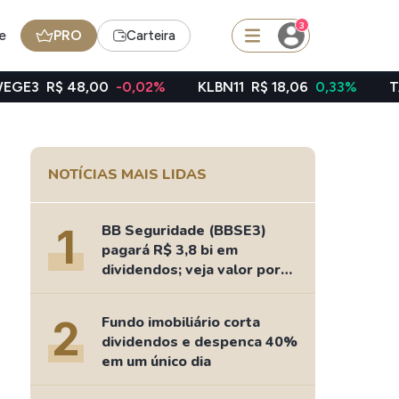
3
e
PRO
Carteira
,00
-0,02%
KLBN11
R$ 18,06
0,33%
TAEE11
R$ 39,
squisar
NOTÍCIAS MAIS LIDAS
Ferramenta
Dividendos
1
BB Seguridade (BBSE3)
pagará R$ 3,8 bi em
dividendos; veja valor por
ação
edas
Ideias
2
Fundo imobiliário corta
Agenda de Dividendos
dividendos e despenca 40%
Radar do Dividendo Inteligente
em um único dia
oin - BNB
Carteiras Recomendadas