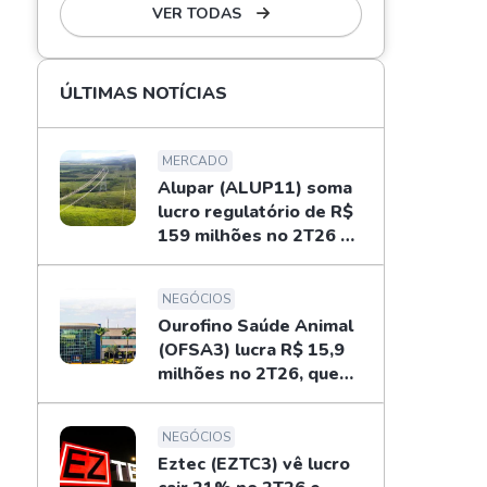
VER TODAS
ÚLTIMAS NOTÍCIAS
MERCADO
Alupar (ALUP11) soma
lucro regulatório de R$
159 milhões no 2T26 e
libera dividendos
NEGÓCIOS
Ourofino Saúde Animal
(OFSA3) lucra R$ 15,9
milhões no 2T26, queda
de 33%
NEGÓCIOS
Eztec (EZTC3) vê lucro