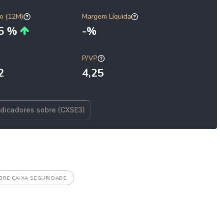
o (12M)
Margem Líquida
35 %
-%
P/VP
2
4,25
ndicadores sobre (CXSE3)
BRE CAIXA SEGURIDADE