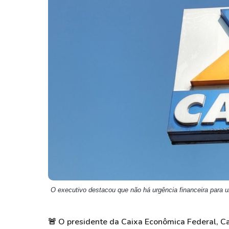
Weg
XPLG11
Klabin
KNRI11
Petrobrás
KNCR11
Ver todos
Ver todos
O executivo destacou que não há urgência financeira para
🚨
O presidente da Caixa Econômica Federal, Car