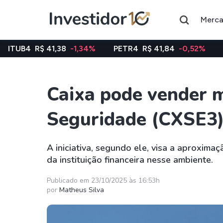
Merc
41,38
-1,34%
PETR4
R$ 41,84
-0,52%
VALE3
R$ 75
Caixa pode vender m
Assuntos do momento
Seguridade (CXSE3)
Índice
Ação
Ibovespa
Petrobras
A iniciativa, segundo ele, visa a aproxim
da instituição financeira nesse ambiente.
Ações
FIIs
Taesa
XPML11
Publicado em 23/10/2025 às 16:53h
por
Matheus Silva
Itausa
RECR11
Ambev
HGLG11