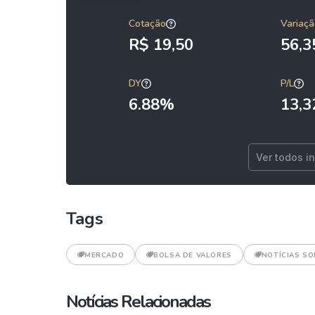
Cotação
Variaçã
R$ 19,50
56,
DY
P/L
6.88%
13,3
Ver todos i
Tags
MERCADO
BOLSA DE VALORES
NOTÍCIAS SO
Notícias Relacionadas