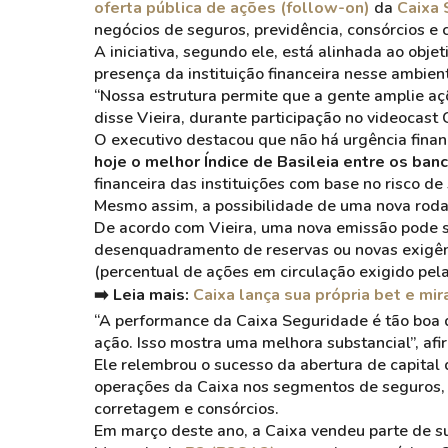
oferta pública de ações (follow-on)
da
Caixa 
negócios de seguros, previdência, consórcios e c
A iniciativa, segundo ele, está alinhada ao obj
presença da instituição financeira nesse ambi
“Nossa estrutura permite que a gente amplie aç
disse Vieira, durante participação no videocast 
O executivo destacou que não há urgência finan
hoje o melhor Índice de Basileia entre os banc
financeira das instituições com base no risco de
Mesmo assim, a possibilidade de uma nova roda
De acordo com Vieira, uma nova emissão pode s
desenquadramento de reservas ou novas exigênc
(percentual de ações em circulação exigido pela
➡️ Leia mais:
Caixa lança sua própria bet e mi
“A performance da Caixa Seguridade é tão boa 
ação. Isso mostra uma melhora substancial”, afi
Ele relembrou o sucesso da abertura de capital 
operações da Caixa nos segmentos de seguros, 
corretagem e consórcios.
Em março deste ano, a Caixa vendeu parte de s