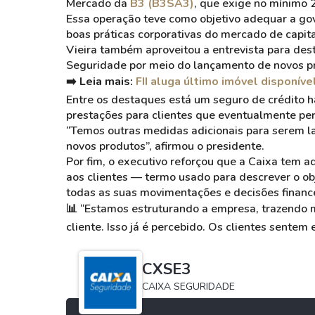
Mercado da
B3 (B3SA3)
, que exige no mínimo
Essa operação teve como objetivo adequar a go
boas práticas corporativas do mercado de capita
Vieira também aproveitou a entrevista para dest
Seguridade por meio do lançamento de novos p
➡️ Leia mais:
FII aluga último imóvel disponíve
Entre os destaques está um seguro de crédito 
prestações para clientes que eventualmente p
“Temos outras medidas adicionais para serem 
novos produtos”, afirmou o presidente.
Por fim, o executivo reforçou que a Caixa tem a
aos clientes — termo usado para descrever o obj
todas as suas movimentações e decisões finance
📊
“Estamos estruturando a empresa, trazendo m
cliente. Isso já é percebido. Os clientes sentem 
CXSE3
CAIXA SEGURIDADE