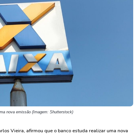
HASH11
Google
Dogecoin
GOLD11
Meta
Solana
XINA11
Coca-Cola
Cardano
Ver todos
Ver todos
Ver todos
 uma nova emissão (Imagem: Shutterstock)
los Vieira, afirmou que o banco estuda realizar uma nova