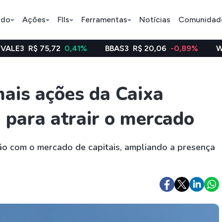
ado
Ações
FIIs
Ferramentas
Notícias
Comunidad
,72
0,41%
BBAS3
R$ 20,06
-0,89%
WEGE3
R$ 48
Pe
ais ações da Caixa
 para atrair o mercado
Ação
BDR
FII
Bradesco
JBS
TRXF11
ação com o mercado de capitais, ampliando a presença
ETFs
Stocks
Criptomo
BOVA11
Tesla
Bitcoin
IVVB11
Apple
Ethereum
SMAL11
Amazon
Binance C