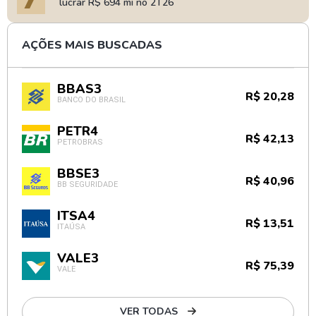
lucrar R$ 694 mi no 2T26
AÇÕES MAIS BUSCADAS
BBAS3
R$ 20,28
BANCO DO BRASIL
PETR4
R$ 42,13
PETROBRAS
BBSE3
R$ 40,96
BB SEGURIDADE
ITSA4
R$ 13,51
ITAÚSA
VALE3
R$ 75,39
VALE
VER TODAS