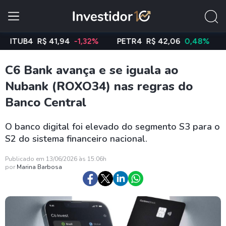
UB4
R$ 41,94
-1,32%
PETR4
R$ 42,06
0,48%
VALE
C6 Bank avança e se iguala ao
Nubank (ROXO34) nas regras do
Banco Central
O banco digital foi elevado do segmento S3 para o
S2 do sistema financeiro nacional.
Publicado em 13/06/2026 às 15:06h
por
Marina Barbosa