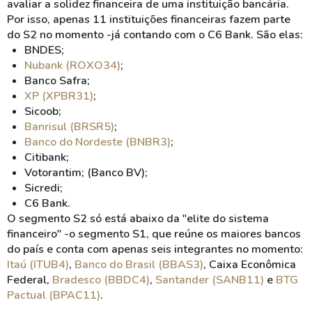
avaliar a solidez financeira de uma instituição bancária.
Por isso, apenas 11 instituições financeiras fazem parte
do S2 no momento -já contando com o C6 Bank. São elas:
BNDES;
Nubank (ROXO34)
;
Banco Safra;
XP (XPBR31)
;
Sicoob;
Banrisul (BRSR5)
;
Banco do Nordeste (BNBR3)
;
Citibank;
Votorantim; (Banco BV);
Sicredi;
C6 Bank.
O segmento S2 só está abaixo da "elite do sistema
financeiro" -o segmento S1, que reúne os maiores bancos
do país e conta com apenas seis integrantes no momento:
Itaú (ITUB4)
,
Banco do Brasil (BBAS3)
, Caixa Econômica
Federal,
Bradesco (BBDC4)
,
Santander (SANB11)
e
BTG
Pactual (BPAC11)
.