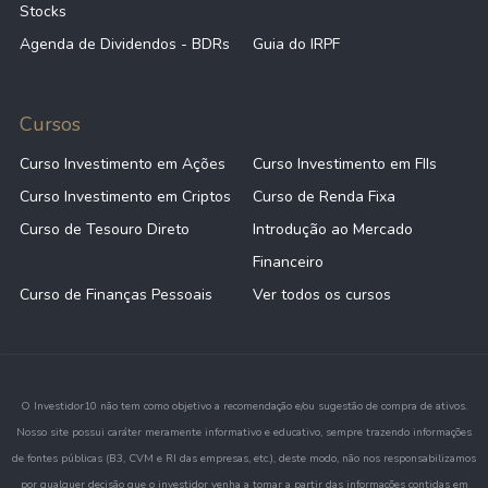
Stocks
Agenda de Dividendos - BDRs
Guia do IRPF
Cursos
Curso Investimento em Ações
Curso Investimento em FIIs
Curso Investimento em Criptos
Curso de Renda Fixa
Curso de Tesouro Direto
Introdução ao Mercado
Financeiro
Curso de Finanças Pessoais
Ver todos os cursos
O Investidor10 não tem como objetivo a recomendação e/ou sugestão de compra de ativos.
Nosso site possui caráter meramente informativo e educativo, sempre trazendo informações
de fontes públicas (B3, CVM e RI das empresas, etc.), deste modo, não nos responsabilizamos
por qualquer decisão que o investidor venha a tomar a partir das informações contidas em