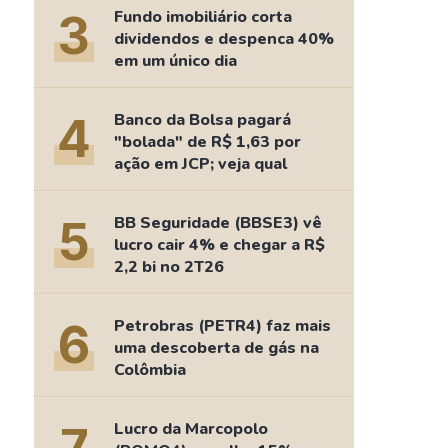
Comparador de Ativos
3
Fundo imobiliário corta
As Ações Mais Buscadas
dividendos e despenca 40%
em um único dia
Guia do Iniciante
4
Banco da Bolsa pagará
"bolada" de R$ 1,63 por
ação em JCP; veja qual
5
BB Seguridade (BBSE3) vê
lucro cair 4% e chegar a R$
2,2 bi no 2T26
6
Petrobras (PETR4) faz mais
uma descoberta de gás na
Colômbia
Lucro da Marcopolo