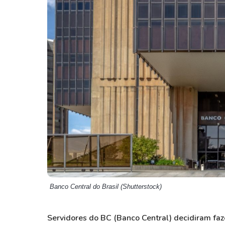
Weg
XPLG11
Klabin
KNRI11
Petrobrás
KNCR11
Ver todos
Ver todos
Banco Central do Brasil (Shutterstock)
Servidores do BC (Banco Central) decidiram fa