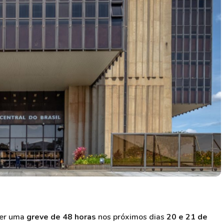
HASH11
Google
Dogecoin
GOLD11
Meta
Solana
XINA11
Coca-Cola
Cardano
Ver todos
Ver todos
Ver todos
zer uma
greve de 48 horas
nos próximos dias
20 e 21 de