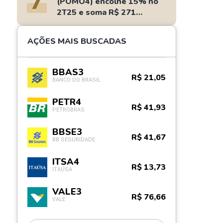
7
(POMO4) encolhe 15% no
2T25 e soma R$ 271
milhões
AÇÕES MAIS BUSCADAS
BBAS3
R$ 21,05
BANCO DO BRASIL
PETR4
R$ 41,93
PETROBRAS
BBSE3
R$ 41,67
BB SEGURIDADE
ITSA4
R$ 13,73
ITAÚSA
VALE3
R$ 76,66
VALE