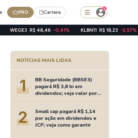
3
e
PRO
Carteira
$ 48,46
-0,41%
KLBN11
R$ 18,23
-2,57%
TAEE11
R$
squisar
NOTÍCIAS MAIS LIDAS
FII
TRXF11
1
BB Seguridade (BBSE3)
pagará R$ 3,8 bi em
dividendos; veja valor por
ação
edas
Ideias
2
Small cap pagará R$ 1,14
Agenda de Dividendos
por ação em dividendos e
Radar do Dividendo Inteligente
JCP; veja como garantir
oin - BNB
Carteiras Recomendadas