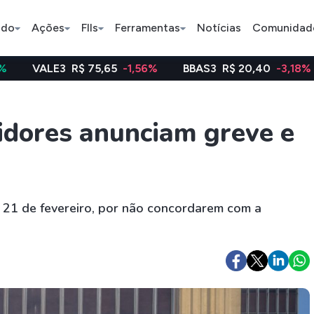
ado
Ações
FIIs
Ferramentas
Notícias
Comunidad
R$ 75,65
-1,56%
BBAS3
R$ 20,40
-3,18%
WEGE3
R
Pe
idores anunciam greve e
Índice
Ação
Ação
Bradesco
Petrobras
Axia
e 21 de fevereiro, por não concordarem com a
ETFs
Stocks
Criptomo
BOVA11
Tesla
Bitcoin
IVVB11
Apple
Ethereum
SMAL11
Amazon
Binance C