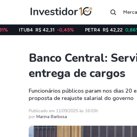
Merc
4
R$ 42,31
-0,45%
PETR4
R$ 42,22
0,86%
VALE3
Banco Central: Serv
Assuntos do momento
entrega de cargos
Índice
Índice
Ibovespa
Selic
Funcionários públicos param nos dias 20 
proposta de reajuste salarial do governo
Ações
FIIs
Taesa
XPML11
Publicado em 11/09/2025 às 16:03h
por
Marina Barbosa
Itausa
RECR11
Ambev
HGLG11