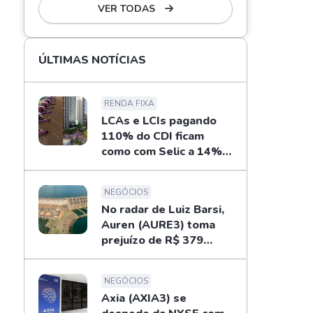
VER TODAS
ÚLTIMAS NOTÍCIAS
RENDA FIXA
LCAs e LCIs pagando
110% do CDI ficam
como com Selic a 14%
ao ano? Fizemos as
contas
NEGÓCIOS
No radar de Luiz Barsi,
Auren (AURE3) toma
prejuízo de R$ 379
milhões no 2T26
NEGÓCIOS
Axia (AXIA3) se