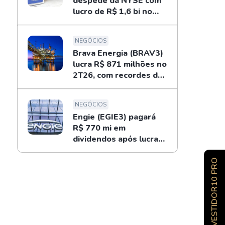
despede da NYSE com
lucro de R$ 1,6 bi no
2T26; entenda
NEGÓCIOS
Brava Energia (BRAV3)
lucra R$ 871 milhões no
2T26, com recordes do
ouro negro
NEGÓCIOS
Engie (EGIE3) pagará
R$ 770 mi em
dividendos após lucrar
R$ 694 mi no 2T26
INVESTIDOR10 PRO