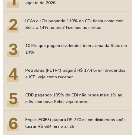
1
agosto de 2026
2
LCAs e LCIs pagando 110% do CDI ficam como com
Selic a 14% ao ano? Fizemos as contas
3
10 FIIs que pagam dividendos bem acima da Selic em
14%
4
Petrobras (PETR4) pagará R$ 17,4 bi em dividendos
e JCP; veja como receber
5
CDB pagando 105% do CDI não rende mais 1% ao
mês com nova Selic; veja retorno
6
Engie (EGIE3) pagará R$ 770 mi em dividendos após
lucrar R$ 694 mi no 2T26