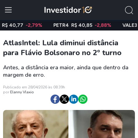
0,77
-2,79%
PETR4
R$ 40,85
-2,88%
VALE3
R$ 7
AtlasIntel: Lula diminui distância
para Flávio Bolsonaro no 2º turno
Antes, a distância era maior, ainda que dentro da
margem de erro.
Publicado em 28/04/2026 às 08:39h
por
Elanny Vlaxio