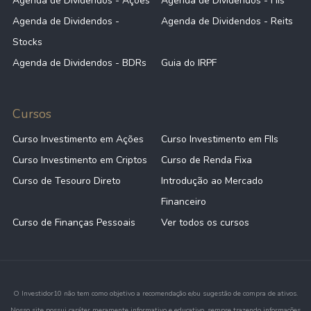
Agenda de Dividendos - Ações
Agenda de Dividendos - FIIs
Agenda de Dividendos -
Agenda de Dividendos - Reits
Stocks
Agenda de Dividendos - BDRs
Guia do IRPF
Cursos
Curso Investimento em Ações
Curso Investimento em FIIs
Curso Investimento em Criptos
Curso de Renda Fixa
Curso de Tesouro Direto
Introdução ao Mercado
Financeiro
Curso de Finanças Pessoais
Ver todos os cursos
O Investidor10 não tem como objetivo a recomendação e/ou sugestão de compra de ativos.
Nosso site possui caráter meramente informativo e educativo, sempre trazendo informações