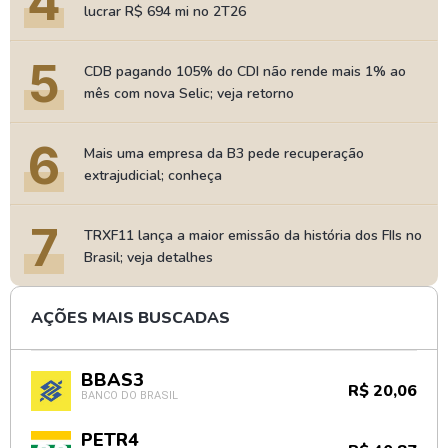
4
lucrar R$ 694 mi no 2T26
5
CDB pagando 105% do CDI não rende mais 1% ao
mês com nova Selic; veja retorno
6
Mais uma empresa da B3 pede recuperação
extrajudicial; conheça
7
TRXF11 lança a maior emissão da história dos FIIs no
Brasil; veja detalhes
AÇÕES MAIS BUSCADAS
BBAS3
R$ 20,06
BANCO DO BRASIL
PETR4