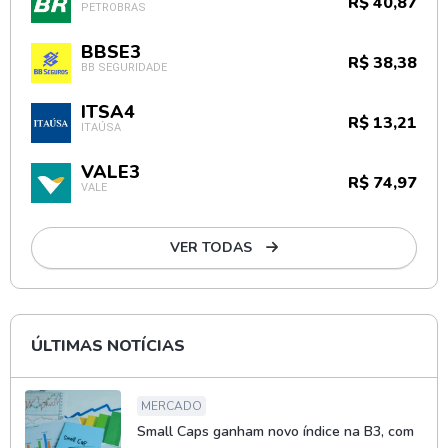
R$ 40,87
PETROBRAS
BBSE3
R$ 38,38
BB SEGURIDADE
ITSA4
R$ 13,21
ITAÚSA
VALE3
R$ 74,97
VALE
VER TODAS
ÚLTIMAS NOTÍCIAS
MERCADO
Small Caps ganham novo índice na B3, com