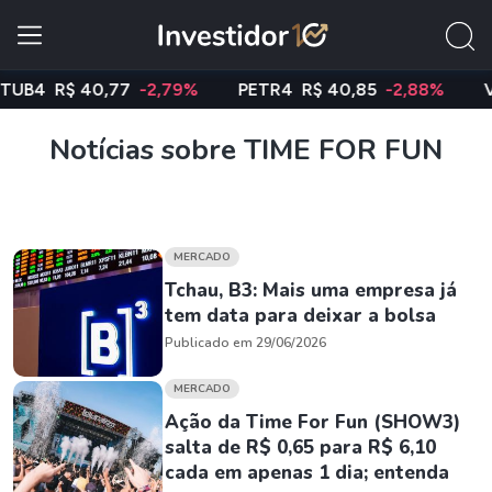
B4
R$ 40,77
-2,79%
PETR4
R$ 40,85
-2,88%
VAL
Notícias sobre TIME FOR FUN
MERCADO
Tchau, B3: Mais uma empresa já
tem data para deixar a bolsa
Publicado em 29/06/2026
MERCADO
Ação da Time For Fun (SHOW3)
salta de R$ 0,65 para R$ 6,10
cada em apenas 1 dia; entenda