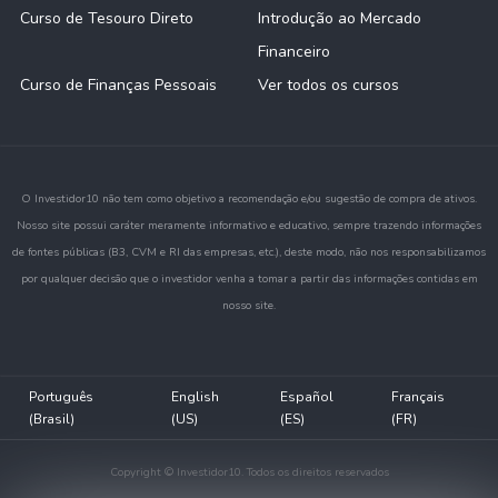
Curso de Tesouro Direto
Introdução ao Mercado
Financeiro
Curso de Finanças Pessoais
Ver todos os cursos
O Investidor10 não tem como objetivo a recomendação e/ou sugestão de compra de ativos.
Nosso site possui caráter meramente informativo e educativo, sempre trazendo informações
de fontes públicas (B3, CVM e RI das empresas, etc.), deste modo, não nos responsabilizamos
por qualquer decisão que o investidor venha a tomar a partir das informações contidas em
nosso site.
Português
English
Español
Français
(Brasil)
(US)
(ES)
(FR)
Copyright © Investidor10. Todos os direitos reservados