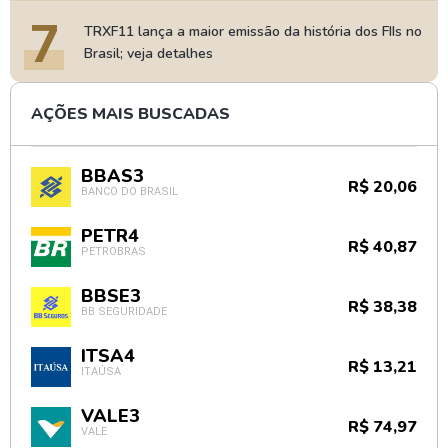
7
TRXF11 lança a maior emissão da história dos FIIs no
Brasil; veja detalhes
AÇÕES MAIS BUSCADAS
BBAS3
R$ 20,06
BANCO DO BRASIL
PETR4
R$ 40,87
PETROBRAS
BBSE3
R$ 38,38
BB SEGURIDADE
ITSA4
R$ 13,21
ITAÚSA
VALE3
R$ 74,97
VALE