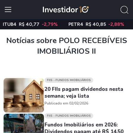
TUB4
R$ 40,77
-2,79%
PETR4
R$ 40,85
-2,88%
V
Notícias sobre POLO RECEBÍVEIS
IMOBILIÁRIOS II
FIIS - FUNDOS IMOBILIÁRIOS
20 FIIs pagam dividendos nesta
semana; veja lista
Publicado em 02/02/2026
FIIS - FUNDOS IMOBILIÁRIOS
Fundos Imobiliários em 2026:
Dividendos pagam até R$ 14,50