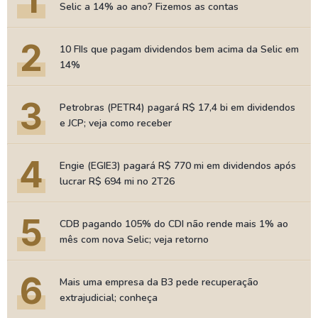
1
Selic a 14% ao ano? Fizemos as contas
2
10 FIIs que pagam dividendos bem acima da Selic em
14%
3
Petrobras (PETR4) pagará R$ 17,4 bi em dividendos
e JCP; veja como receber
4
Engie (EGIE3) pagará R$ 770 mi em dividendos após
lucrar R$ 694 mi no 2T26
5
CDB pagando 105% do CDI não rende mais 1% ao
mês com nova Selic; veja retorno
6
Mais uma empresa da B3 pede recuperação
extrajudicial; conheça