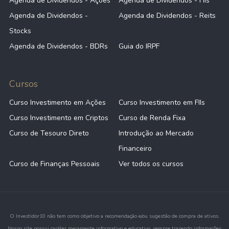
Agenda de Dividendos - Ações
Agenda de Dividendos - FIIs
Agenda de Dividendos -
Agenda de Dividendos - Reits
Stocks
Agenda de Dividendos - BDRs
Guia do IRPF
Cursos
Curso Investimento em Ações
Curso Investimento em FIIs
Curso Investimento em Criptos
Curso de Renda Fixa
Curso de Tesouro Direto
Introdução ao Mercado
Financeiro
Curso de Finanças Pessoais
Ver todos os cursos
O Investidor10 não tem como objetivo a recomendação e/ou sugestão de compra de ativos.
Nosso site possui caráter meramente informativo e educativo, sempre trazendo informações