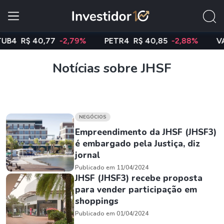
4
R$ 40,77
-2,79%
PETR4
R$ 40,85
-2,88%
VALE
Notícias sobre JHSF
NEGÓCIOS
Empreendimento da JHSF (JHSF3)
é embargado pela Justiça, diz
jornal
Publicado em 11/04/2024
JHSF (JHSF3) recebe proposta
para vender participação em
shoppings
Publicado em 01/04/2024