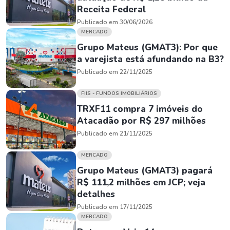
Receita Federal
Publicado em 30/06/2026
MERCADO
Grupo Mateus (GMAT3): Por que
a varejista está afundando na B3?
Publicado em 22/11/2025
FIIS - FUNDOS IMOBILIÁRIOS
TRXF11 compra 7 imóveis do
Atacadão por R$ 297 milhões
Publicado em 21/11/2025
MERCADO
Grupo Mateus (GMAT3) pagará
R$ 111,2 milhões em JCP; veja
detalhes
Publicado em 17/11/2025
MERCADO