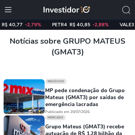
40,77
-2,79%
PETR4
R$ 40,85
-2,88%
VALE3
R$ 7
Notícias sobre GRUPO MATEUS
(GMAT3)
NEGÓCIOS
MP pede condenação do Grupo
Mateus (GMAT3) por saídas de
emergência lacradas
Publicado em 20/07/2026
MERCADO
Grupo Mateus (GMAT3) recebe
autuação de R$ 1,28 bilhão da