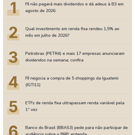
1
FII não pagará mais dividendos e dá adeus à B3 em
agosto de 2026
2
Qual investimento em renda fixa rendeu 1,5% ao
mês em julho de 2026?
3
Petrobras (PETR4) e mais 17 empresas anunciaram
dividendos na semana; confira
4
FII negocia a compra de 5 shoppings da Iguatemi
(IGTI11)
5
ETFs de renda fixa ultrapassam renda variável pela
1ª vez
6
Banco do Brasil (BBAS3) pede para não participar de
audiência sobre o BRB; entenda