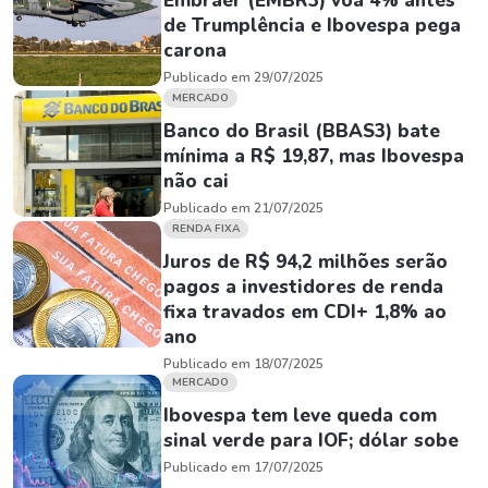
Embraer (EMBR3) voa 4% antes
de Trumplência e Ibovespa pega
carona
Publicado em 29/07/2025
MERCADO
Banco do Brasil (BBAS3) bate
mínima a R$ 19,87, mas Ibovespa
não cai
Publicado em 21/07/2025
RENDA FIXA
Juros de R$ 94,2 milhões serão
pagos a investidores de renda
fixa travados em CDI+ 1,8% ao
ano
Publicado em 18/07/2025
MERCADO
Ibovespa tem leve queda com
sinal verde para IOF; dólar sobe
Publicado em 17/07/2025