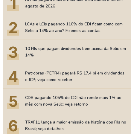
1
agosto de 2026
2
LCAs e LCIs pagando 110% do CDI ficam como com
Selic a 14% ao ano? Fizemos as contas
3
10 FIIs que pagam dividendos bem acima da Selic em
14%
4
Petrobras (PETR4) pagará R$ 17,4 bi em dividendos
e JCP; veja como receber
5
CDB pagando 105% do CDI não rende mais 1% ao
mês com nova Selic; veja retorno
6
TRXF11 lança a maior emissão da história dos FIIs no
Brasil; veja detalhes