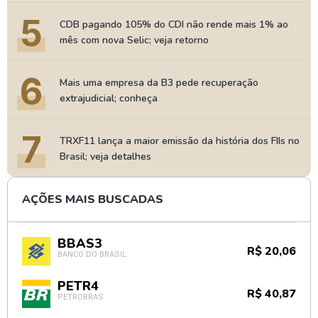
5
CDB pagando 105% do CDI não rende mais 1% ao
mês com nova Selic; veja retorno
6
Mais uma empresa da B3 pede recuperação
extrajudicial; conheça
7
TRXF11 lança a maior emissão da história dos FIIs no
Brasil; veja detalhes
AÇÕES MAIS BUSCADAS
BBAS3
R$ 20,06
BANCO DO BRASIL
PETR4
R$ 40,87
PETROBRAS