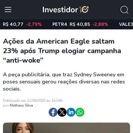
40,77
-2,79%
PETR4
R$ 40,85
-2,88%
VALE3
R$ 7
Ações da American Eagle saltam
23% após Trump elogiar campanha
“anti-woke”
A peça publicitária, que traz Sydney Sweeney em
poses sensuais gerou reações diversas nas redes
sociais.
Publicado em 11/09/2025 às 16:04h
por
Matheus Silva