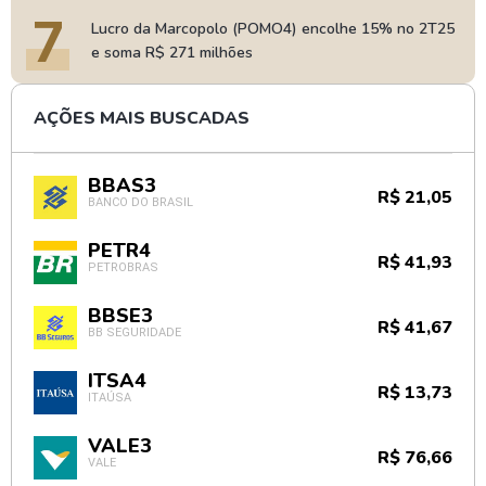
7
Lucro da Marcopolo (POMO4) encolhe 15% no 2T25
e soma R$ 271 milhões
AÇÕES MAIS BUSCADAS
BBAS3
R$ 21,05
BANCO DO BRASIL
PETR4
R$ 41,93
PETROBRAS
BBSE3
R$ 41,67
BB SEGURIDADE
ITSA4
R$ 13,73
ITAÚSA
VALE3
R$ 76,66
VALE