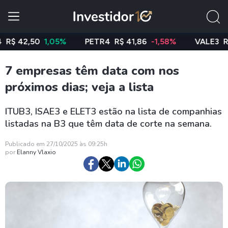
2,50
1,05%
PETR4
R$ 41,86
-1,58%
VALE3
R$ 76,
7 empresas têm data com nos
próximos dias; veja a lista
ITUB3, ISAE3 e ELET3 estão na lista de companhias
listadas na B3 que têm data de corte na semana.
Publicado em 27/10/2025 às 09:25h
por
Elanny Vlaxio