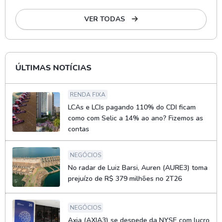
VER TODAS
ÚLTIMAS NOTÍCIAS
RENDA FIXA
LCAs e LCIs pagando 110% do CDI ficam
como com Selic a 14% ao ano? Fizemos as
contas
NEGÓCIOS
No radar de Luiz Barsi, Auren (AURE3) toma
prejuízo de R$ 379 milhões no 2T26
NEGÓCIOS
Axia (AXIA3) se despede da NYSE com lucro