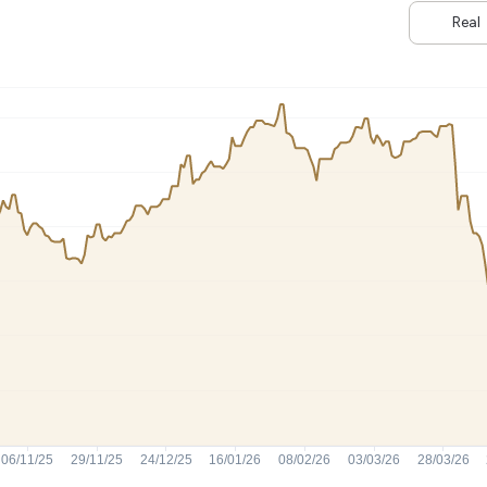
HASH11
Google
Dogecoin
Real
GOLD11
Meta
Solana
XINA11
Coca-Cola
Cardano
Ver todos
Ver todos
Ver todos