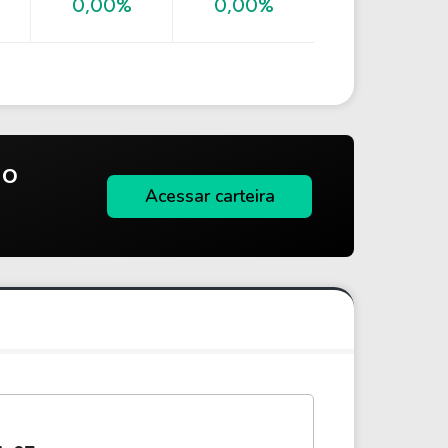
0,00%
0,00%
do
Acessar carteira