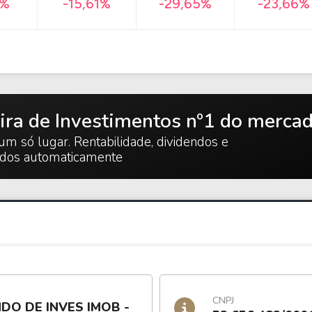
-23,66%
3%
-15,61%
-29,65%
ira de Investimentos nº1 do merca
um só lugar. Rentabilidade, dividendos e
ados automaticamente
CNPJ
DO DE INVES IMOB -