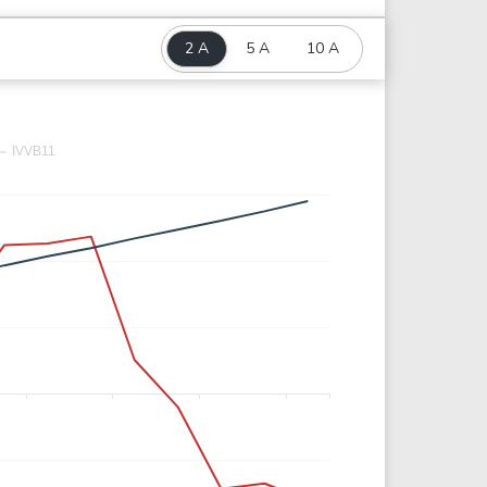
2 A
5 A
10 A