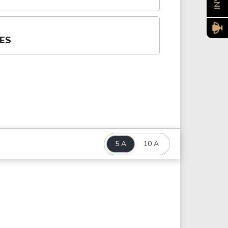
ÕES
5 A
10 A