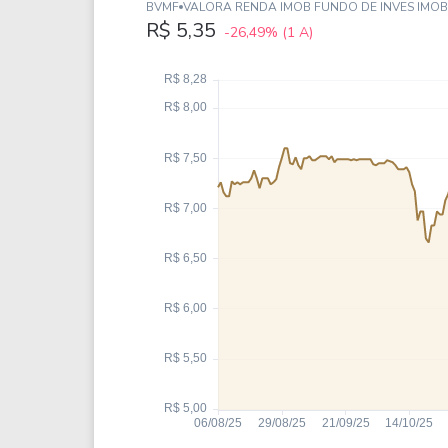
Weg
XPLG11
BVMF
VALORA RENDA IMOB FUNDO DE INVES IMOB
R$ 5,35
-26,49%
(1 A)
Klabin
KNRI11
Petrobrás
KNCR11
Ver todos
Ver todos