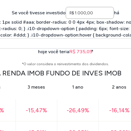
Se você tivesse investido
há
hoje você teria
R$ 735,09
*
*O valor considera o reinvestimento dos dividendos.
 RENDA IMOB FUNDO DE INVES IMOB
s
3 meses
1 ano
2 anos
3%
-15,47%
-26,49%
-16,14%