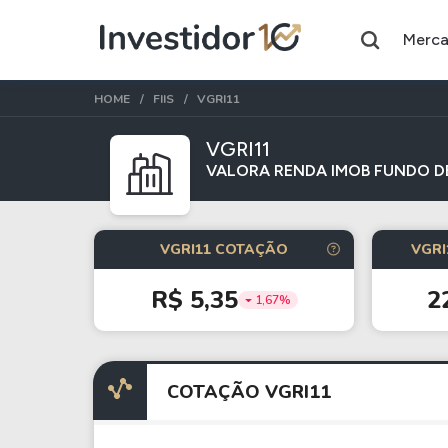
Merc
HOME
FIIS
VGRI11
VGRI11
VALORA RENDA IMOB FUNDO DE
Assuntos do momento
Índice
Commodity
VGRI11 COTAÇÃO
VGRI
Ibovespa
Petróleo
R$ 5,35
2
1,67%
Ações
FIIs
Taesa
XPML11
COTAÇÃO VGRI11
Itausa
RECR11
Ambev
HGLG11