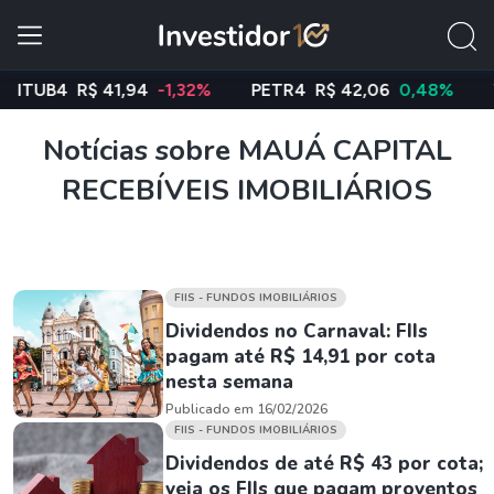
TUB4
R$ 41,94
-1,32%
PETR4
R$ 42,06
0,48%
VAL
Notícias sobre MAUÁ CAPITAL
RECEBÍVEIS IMOBILIÁRIOS
FIIS - FUNDOS IMOBILIÁRIOS
Dividendos no Carnaval: FIIs
pagam até R$ 14,91 por cota
nesta semana
Publicado em 16/02/2026
FIIS - FUNDOS IMOBILIÁRIOS
Dividendos de até R$ 43 por cota;
veja os FIIs que pagam proventos