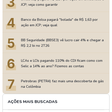
3
JCP; veja como garantir
4
Banco da Bolsa pagará "bolada" de R$ 1,63 por
ação em JCP; veja qual
5
BB Seguridade (BBSE3) vê lucro cair 4% e chegar a
R$ 2,2 bi no 2T26
6
LCAs e LCIs pagando 110% do CDI ficam como com
Selic a 14% ao ano? Fizemos as contas
7
Petrobras (PETR4) faz mais uma descoberta de gás
na Colômbia
AÇÕES MAIS BUSCADAS