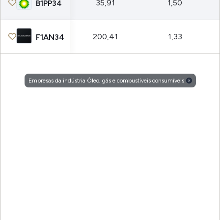
35,91
1,50
B1PP34
200,41
1,33
F1AN34
Empresas da indústria Óleo, gás e combustíveis consumíveis