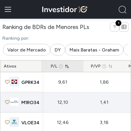
1
de empresas da 
Ranking de BDRs de Menores PLs
Ranking por:
Valor de Mercado
DY
Mais Baratas - Graham
M
Ativos
P/L
P/VP
M
9,61
1,86
GPRK34
12,10
1,41
M1RO34
12,46
3,18
VLOE34