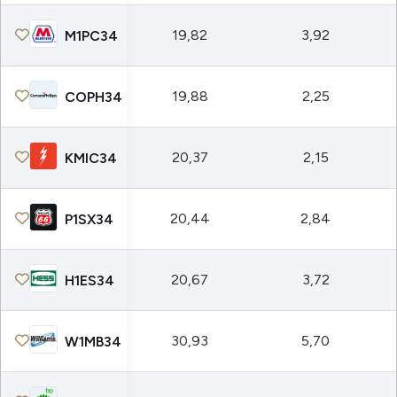
19,82
3,92
M1PC34
19,88
2,25
COPH34
20,37
2,15
KMIC34
20,44
2,84
P1SX34
20,67
3,72
H1ES34
30,93
5,70
W1MB34