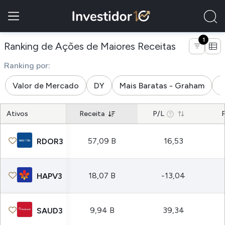
1
de empresa
Ranking de Ações de Maiores Receitas
Ranking por:
Valor de Mercado
DY
Mais Baratas - Graham
M
Ativos
Receita
P/L
57,09 B
16,53
RDOR3
18,07 B
-13,04
HAPV3
9,94 B
39,34
SAUD3