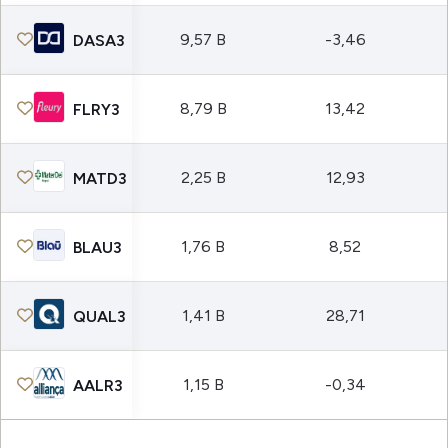
9,57 B
-3,46
DASA3
8,79 B
13,42
FLRY3
2,25 B
12,93
MATD3
1,76 B
8,52
BLAU3
1,41 B
28,71
QUAL3
1,15 B
-0,34
AALR3