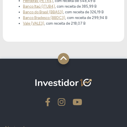
Petrobras (PETR4)
, com receita de
548,49 B
Banco Itaú (ITUB4)
, com receita de
385,99 B
Banco do Brasil (BBAS3)
, com receita de
326,19 B
Banco Bradesco (BBDC3)
, com receita de
299,94 B
Vale (VALE3)
, com receita de
218,07 B