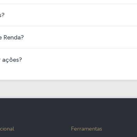
s?
 Renda​?
r ações?
cional
Ferramentas