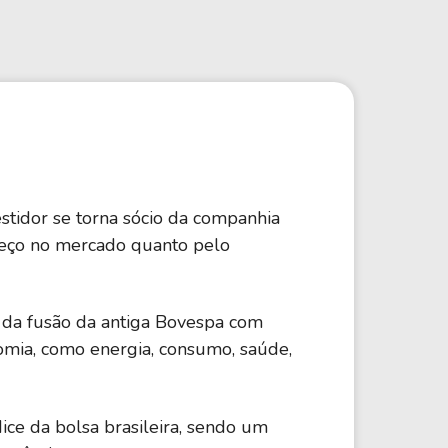
Comparador de Ativos
As Ações Mais Buscadas
Guia do Iniciante
stidor se torna sócio da companhia
preço no mercado quanto pelo
tir da fusão da antiga Bovespa com
omia, como energia, consumo, saúde,
ndice da bolsa brasileira, sendo um