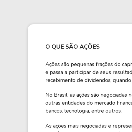
Weg
XPLG11
Klabin
KNRI11
Petrobrás
KNCR11
Ver todos
Ver todos
O QUE SÃO AÇÕES
Ações são pequenas frações do capit
e passa a participar de seus result
recebimento de dividendos, quando h
No Brasil, as ações são negociadas 
outras entidades do mercado financ
bancos, tecnologia, entre outros.
As ações mais negociadas e repres