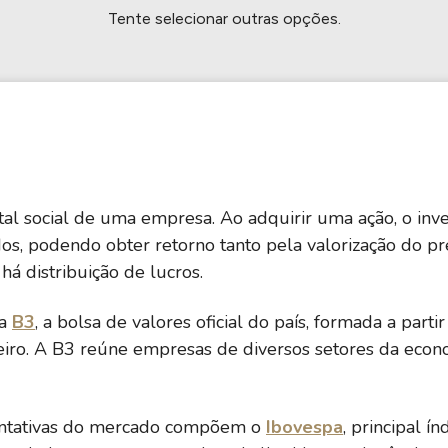
HASH11
Google
Dogecoin
Tente selecionar outras opções.
GOLD11
Meta
Solana
XINA11
Coca-Cola
Cardano
Ver todos
Ver todos
Ver todos
al social de uma empresa. Ao adquirir uma ação, o inve
ados, podendo obter retorno tanto pela valorização do 
á distribuição de lucros.
na
B3
, a bolsa de valores oficial do país, formada a par
eiro. A B3 reúne empresas de diversos setores da econ
entativas do mercado compõem o
Ibovespa
, principal í