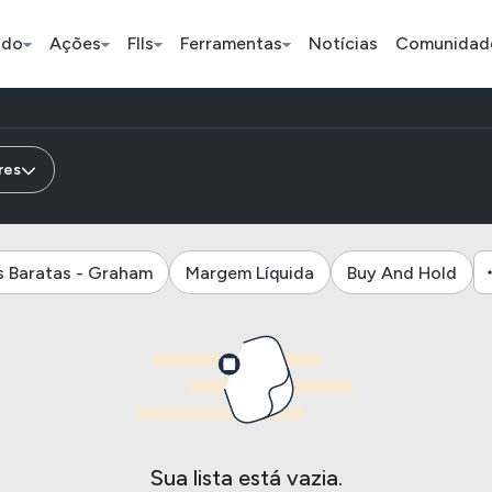
ado
Ações
FIIs
Ferramentas
Notícias
Comunidad
Pe
res
Índice
Ação
Ação
s Baratas - Graham
Margem Líquida
Buy And Hold
Bradesco
Petrobras
Axia
ETFs
Stocks
Criptomo
BOVA11
Tesla
Bitcoin
IVVB11
Apple
Ethereum
SMAL11
Amazon
Binance C
Sua lista está vazia.