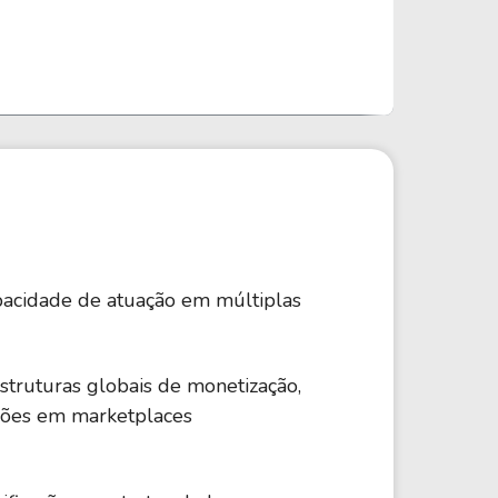
Comparador de Ativos
As Ações Mais Buscadas
Guia do Iniciante
apacidade de atuação em múltiplas
struturas globais de monetização,
rações em marketplaces