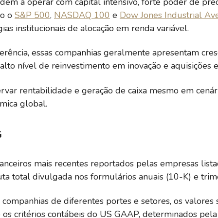
em a operar com capital intensivo, forte poder de preci
mo o
S&P 500
,
NASDAQ 100
e
Dow Jones Industrial Av
ias institucionais de alocação em renda variável.
erência, essas companhias geralmente apresentam cresc
alto nível de reinvestimento em inovação e aquisições e
ervar rentabilidade e geração de caixa mesmo em cenári
mica global.
G
anceiros mais recentes reportados pelas empresas lista
uta total divulgada nos formulários anuais (10-K) e trim
 companhias de diferentes portes e setores, os valores
os critérios contábeis do US GAAP, determinados pela