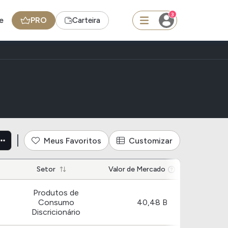
3
e
PRO
Carteira
squisar
ndústria bens domésticos duráve
Ferramenta
Dividendos
Meus Favoritos
Customizar
edas
Ideias
Setor
Valor de Mercado
Agenda de Dividendos
Produtos de
Radar do Dividendo Inteligente
Consumo
40,48 B
Discricionário
oin - BNB
Carteiras Recomendadas