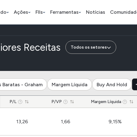
ado
Ações
FIIs
Ferramentas
Notícias
Comunidad
Pe
de empresas da i
iores Receitas
Todos os setores
Ação
BDR
FII
Bradesco
JBS
TRXF11
s Baratas - Graham
Margem Líquida
Buy And Hold
ETFs
Stocks
Criptomo
P/L
P/VP
Margem Líquida
BOVA11
Tesla
Bitcoin
IVVB11
Apple
Ethereum
13,26
1,66
9,15%
SMAL11
Amazon
Binance C