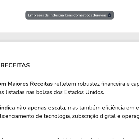
HASH11
Google
Dogecoin
GOLD11
Meta
Solana
Empresas da indústria bens domésticos duráveis
XINA11
Coca-Cola
Cardano
Ver todos
Ver todos
Ver todos
RECEITAS
om Maiores Receitas
refletem robustez financeira e c
s listadas nas bolsas dos Estados Unidos.
indica não apenas escala
, mas também eficiência em e
, licenciamento de tecnologia, subscrição digital e ope