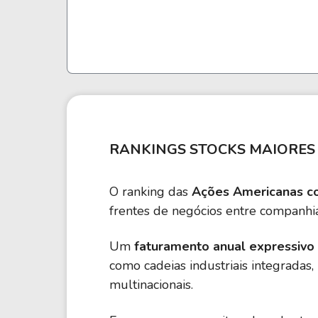
Weg
XPLG11
Klabin
KNRI11
Petrobrás
KNCR11
Ver todos
Ver todos
RANKINGS STOCKS MAIORES 
O ranking das
Ações Americanas c
frentes de negócios entre companhia
Um
faturamento anual expressivo 
como cadeias industriais integradas
multinacionais.