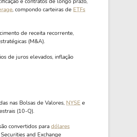
ficação e contratos de longo prazo,
erage
, compondo carteiras de
ETFs
imento de receita recorrente,
stratégicas (M&A).
os de juros elevados, inflação
das nas Bolsas de Valores,
NYSE
e
estrais (10-Q).
 são convertidos para
dólares
 Securities and Exchange