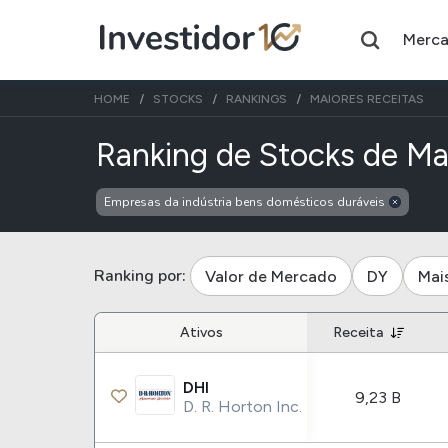
Merc
HOME
STOCKS
RANKINGS
MAIORES RECEITAS
Ranking de Stocks de Ma
Empresas da indústria bens domésticos duráveis
Assuntos do momento
Índice
Ação
Ibovespa
Petrobras
Ranking por:
Valor de Mercado
DY
Mai
Ações
FIIs
Ativos
Receita
Taesa
XPML11
DHI
Itausa
RECR11
9,23 B
D. R. Horton Inc.
Ambev
HGLG11