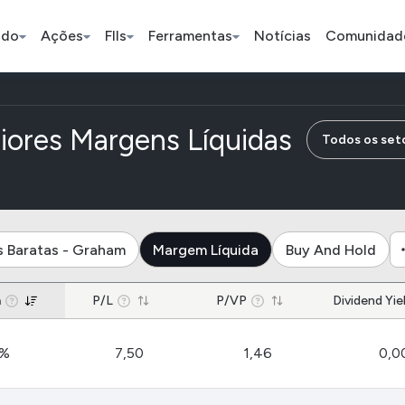
ado
Ações
FIIs
Ferramentas
Notícias
Comunidad
Pe
de empre
iores Margens Líquidas
Todos os set
Índice
Ação
Ação
Bradesco
Petrobras
Axia
s Baratas - Graham
Margem Líquida
Buy And Hold
ETFs
Stocks
Criptomo
a
P/L
P/VP
Dividend Yie
BOVA11
Tesla
Bitcoin
4%
7,50
1,46
0,0
IVVB11
Apple
Ethereum
SMAL11
Amazon
Binance C