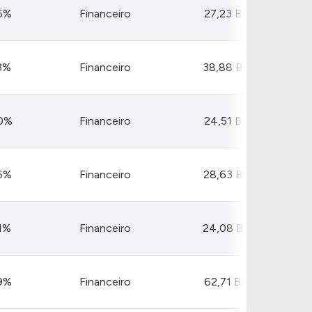
Comparador de Ativos
5%
Financeiro
27,23 B
As Ações Mais Buscadas
Guia do Iniciante
3%
Financeiro
38,88 B
0%
Financeiro
24,51 B
6%
Financeiro
28,63 B
1%
Financeiro
24,08 B
9%
Financeiro
62,71 B