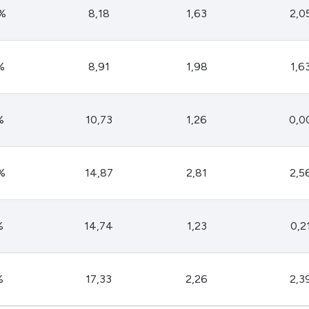
HASH11
Google
Dogecoin
%
8,18
1,63
2,0
GOLD11
Meta
Solana
XINA11
Coca-Cola
Cardano
%
8,91
1,98
1,6
Ver todos
Ver todos
Ver todos
%
10,73
1,26
0,0
%
14,87
2,81
2,5
%
14,74
1,23
0,2
%
17,33
2,26
2,3