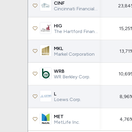
Weg
XPLG11
CINF
23,84
Cincinnati Financial Corporation
Klabin
KNRI11
Petrobrás
KNCR11
HIG
15,25
Ver todos
Ver todos
The Hartford Financial Services Group Inc.
MKL
13,71
Markel Corporation
WRB
10,69
WR Berkley Corp.
L
8,96
Loews Corp.
MET
4,76
MetLife Inc.