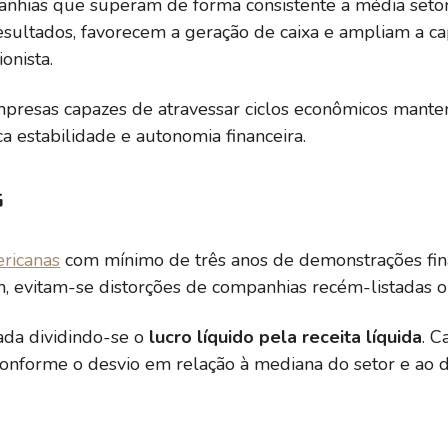
hias que superam de forma consistente a média setor
resultados, favorecem a geração de caixa e ampliam a 
onista.
empresas capazes de atravessar ciclos econômicos manten
a estabilidade e autonomia financeira.
G
ricanas
com mínimo de três anos de demonstrações fina
im, evitam-se distorções de companhias recém-listadas o
ada dividindo-se o
lucro líquido pela receita líquida
. 
conforme o desvio em relação à mediana do setor e ao d