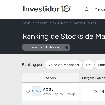
Merc
HOME
STOCKS
RANKINGS
MARGEM LÍQUIDA
Ranking de Stocks de Ma
Empresas da indústria seguro
Assuntos do momento
Índice
Índice
Ibovespa
Selic
Ranking por:
Valor de Mercado
DY
Mai
Ações
FIIs
Ativos
Margem Líquid
Taesa
XPML11
ACGL
24,4
Itausa
RECR11
Arch Capital Group Ltd.
Ambev
HGLG11