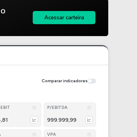
do
Acessar carteira
Comparar indicadores
/EBIT
P/EBITDA
4,81
999.999,99
A
VPA