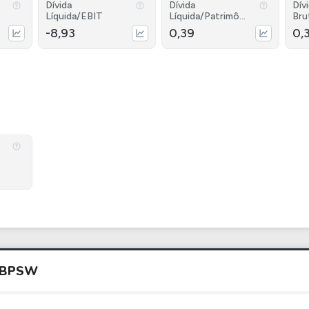
Dívida
Dívida
Dív
Líquida/EBIT
Líquida/Patrimôni
Bru
o
-8,93
0,39
0,
LBPSW