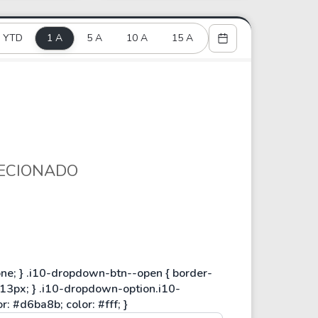
Comparador de Ativos
As Ações Mais Buscadas
YTD
1 A
5 A
10 A
15 A
Guia do Iniciante
LECIONADO