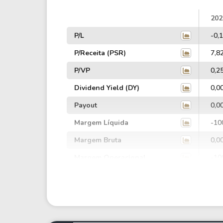
202
P/L
-0,
P/Receita (PSR)
7,8
P/VP
0,2
Dividend Yield (DY)
0,0
Payout
0,0
Margem Líquida
-10
Margem Bruta
0,0
Margem Operacional
-10
Margem EBIT
-38
Margem EBITDA
0,0
EV/EBITDA
14.