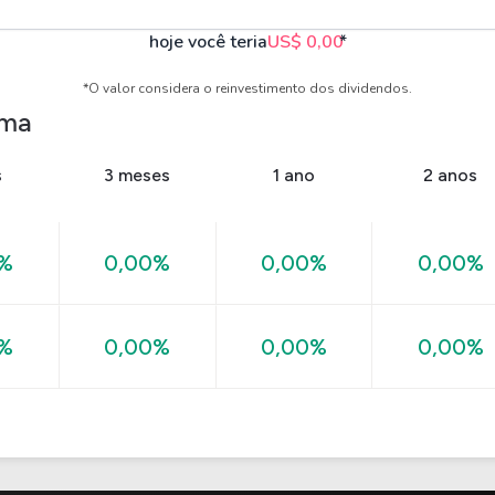
hoje você teria
US$ 0,00
*
*O valor considera o reinvestimento dos dividendos.
rma
s
3 meses
1 ano
2 anos
0%
0,00%
0,00%
0,00%
0,00%
0%
0,00%
0,00%