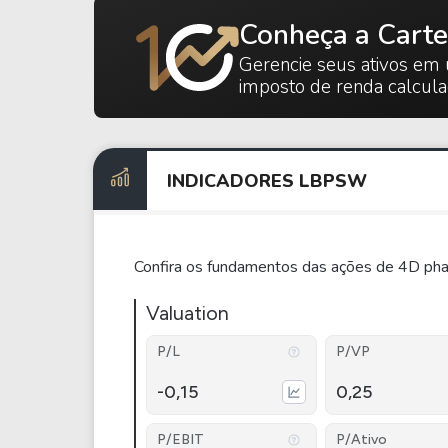
Conheça a Carte
Gerencie seus ativos em 
imposto de renda calcul
INDICADORES LBPSW
Confira os fundamentos das ações de 4D ph
Valuation
P/L
P/VP
-0,15
0,25
P/EBIT
P/Ativo