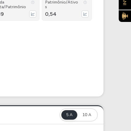
ida
Patrimônio/Ativo
ta/Patrimônio
s
39
0,54
5 A
10 A