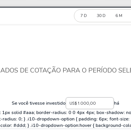
HASH11
Google
Dogecoin
GOLD11
Meta
Solana
7 D
30 D
6 M
XINA11
Coca-Cola
Cardano
Ver todos
Ver todos
Ver todos
ADOS DE COTAÇÃO PARA O PERÍODO SE
Se você tivesse investido
há