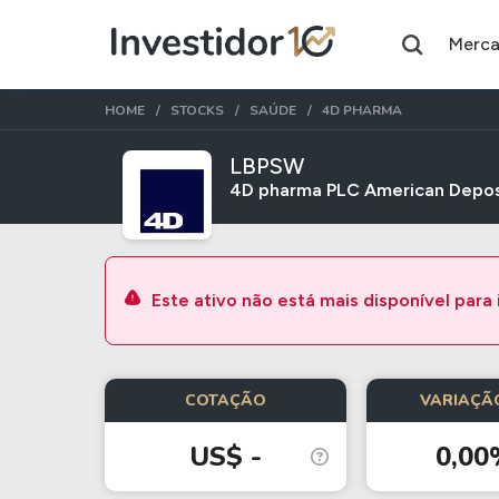
Merc
HOME
STOCKS
SAÚDE
4D PHARMA
LBPSW
4D pharma PLC American Depos
Assuntos do momento
Índice
Ação
Ibovespa
Petrobras
Este ativo não está mais disponível para
Ações
FIIs
COTAÇÃO
VARIAÇÃO
Taesa
XPML11
Itausa
RECR11
US$ -
0,00
Ambev
HGLG11