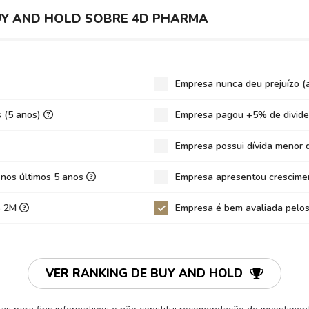
,81
UY AND HOLD SOBRE 4D PHARMA
.999,99
27
4
Empresa nunca deu prejuízo (
7
s (5 anos)
Empresa pagou +5% de divide
29
Empresa possui dívida menor 
06032
5,83%
 nos últimos 5 anos
Empresa apresentou crescimen
0%
S$ 2M
Empresa é bem avaliada pelos
,59%
9
83.322,56
VER RANKING DE BUY AND HOLD
93