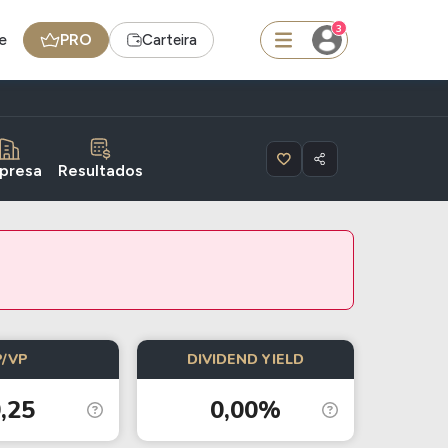
3
e
PRO
Carteira
squisar
presa
Resultados
Ferramenta
Dividendos
edas
Ideias
P/VP
DIVIDEND YIELD
Agenda de Dividendos
Radar do Dividendo Inteligente
,25
0,00%
oin - BNB
Carteiras Recomendadas