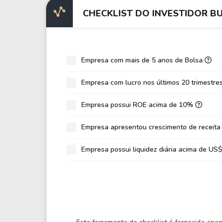
EV/EBIT
-14
CHECKLIST DO INVESTIDOR B
P/EBITDA
999
P/EBIT
-2,
P/Ativo
0,1
Empresa com mais de 5 anos de Bolsa
VPA
0,1
Empresa com lucro nos últimos 20 trimestre
LPA
-0,
Empresa possui ROE acima de 10%
Giro de Ativos
0,0
ROE
-16
Empresa apresentou crescimento de receita
ROIC
0,0
Empresa possui liquidez diária acima de U
ROA
-89
Dívida Líquida / Patrimônio
0,3
Dívida Líquida / EBITDA
8.9
Dívida Líquida / EBIT
-8,