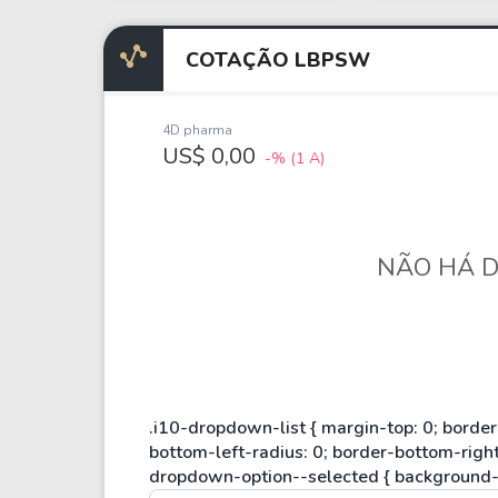
Weg
XPLG11
Klabin
KNRI11
COTAÇÃO LBPSW
Petrobrás
KNCR11
Ver todos
Ver todos
4D pharma
US$ 0,00
-%
(1 A)
NÃO HÁ D