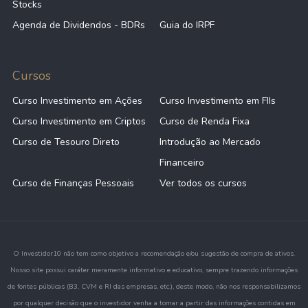
Stocks
Agenda de Dividendos - BDRs
Guia do IRPF
Cursos
Curso Investimento em Ações
Curso Investimento em FIIs
Curso Investimento em Criptos
Curso de Renda Fixa
Curso de Tesouro Direto
Introdução ao Mercado
Financeiro
Curso de Finanças Pessoais
Ver todos os cursos
O Investidor10 não tem como objetivo a recomendação e/ou sugestão de compra de ativos.
Nosso site possui caráter meramente informativo e educativo, sempre trazendo informações
de fontes públicas (B3, CVM e RI das empresas, etc.), deste modo, não nos responsabilizamos
por qualquer decisão que o investidor venha a tomar a partir das informações contidas em