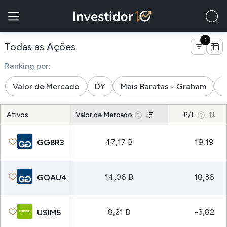
1
de empresas do subsetor siderurgi
Todas as Ações
Ranking por:
Valor de Mercado
DY
Mais Baratas - Graham
M
Ativos
Valor de Mercado
P/L
47,17 B
19,19
GGBR3
14,06 B
18,36
GOAU4
8,21 B
-3,82
USIM5