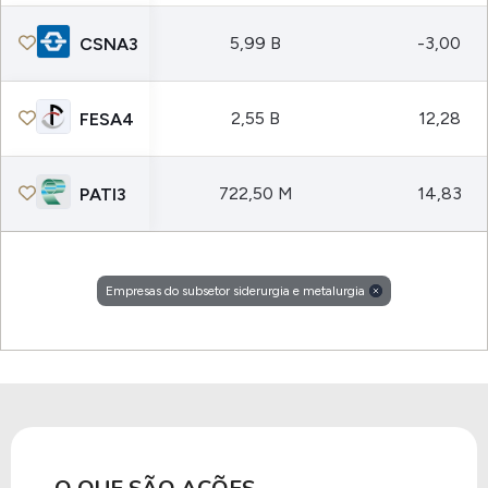
5,99 B
-3,00
CSNA3
2,55 B
12,28
FESA4
722,50 M
14,83
PATI3
Empresas do subsetor siderurgia e metalurgia